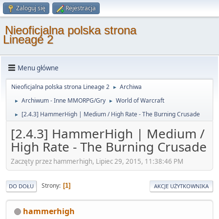
Zaloguj się
Rejestracja
Nieoficjalna polska strona
Lineage 2
Menu główne
Nieoficjalna polska strona Lineage 2
Archiwa
►
Archiwum - Inne MMORPG/Gry
World of Warcraft
►
►
[2.4.3] HammerHigh | Medium / High Rate - The Burning Crusade
►
[2.4.3] HammerHigh | Medium /
High Rate - The Burning Crusade
Zaczęty przez hammerhigh, Lipiec 29, 2015, 11:38:46 PM
Strony
1
DO DOŁU
AKCJE UŻYTKOWNIKA
hammerhigh