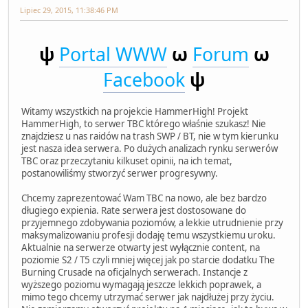
Lipiec 29, 2015, 11:38:46 PM
ψ
Portal WWW
ω
Forum
ω
Facebook
ψ
Witamy wszystkich na projekcie HammerHigh! Projekt
HammerHigh, to serwer TBC którego właśnie szukasz! Nie
znajdziesz u nas raidów na trash SWP / BT, nie w tym kierunku
jest nasza idea serwera. Po dużych analizach rynku serwerów
TBC oraz przeczytaniu kilkuset opinii, na ich temat,
postanowiliśmy stworzyć serwer progresywny.
Chcemy zaprezentować Wam TBC na nowo, ale bez bardzo
długiego expienia. Rate serwera jest dostosowane do
przyjemnego zdobywania poziomów, a lekkie utrudnienie przy
maksymalizowaniu profesji dodaję temu wszystkiemu uroku.
Aktualnie na serwerze otwarty jest wyłącznie content, na
poziomie S2 / T5 czyli mniej więcej jak po starcie dodatku The
Burning Crusade na oficjalnych serwerach. Instancje z
wyższego poziomu wymagają jeszcze lekkich poprawek, a
mimo tego chcemy utrzymać serwer jak najdłużej przy życiu.