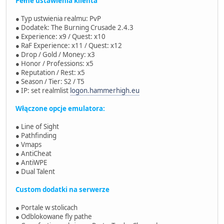
Pełne ustawienia klienta
● Typ ustwienia realmu: PvP
● Dodatek: The Burning Crusade 2.4.3
● Experience: x9 / Quest: x10
● RaF Experience: x11 / Quest: x12
● Drop / Gold / Money: x3
● Honor / Professions: x5
● Reputation / Rest: x5
● Season / Tier: S2 / T5
● IP: set realmlist
logon.hammerhigh.eu
Włączone opcje emulatora:
● Line of Sight
● Pathfinding
● Vmaps
● AntiCheat
● AntiWPE
● Dual Talent
Custom dodatki na serwerze
● Portale w stolicach
● Odblokowane fly pathe