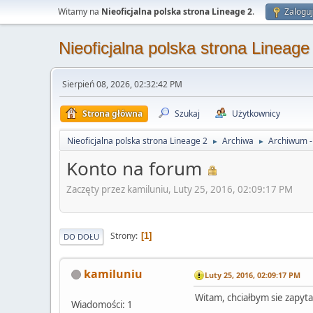
Witamy na
Nieoficjalna polska strona Lineage 2
.
Zaloguj
Nieoficjalna polska strona Lineage
Sierpień 08, 2026, 02:32:42 PM
Strona główna
Szukaj
Użytkownicy
Nieoficjalna polska strona Lineage 2
Archiwa
Archiwum - 
►
►
Konto na forum
Zaczęty przez kamiluniu, Luty 25, 2016, 02:09:17 PM
Strony
1
DO DOŁU
kamiluniu
Luty 25, 2016, 02:09:17 PM
Witam, chciałbym sie zapyta
Wiadomości: 1