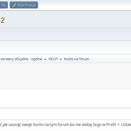
 się
Rejestracja
 2
serwery oficjalne - ogólne
HELP!
Konto na forum
►
►
ć jak usunąć swoje konto na tym forum bo nie widzę tego w Profil -> Ust