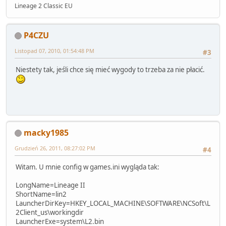
Lineage 2 Classic EU
P4CZU
Listopad 07, 2010, 01:54:48 PM
#3
Niestety tak, jeśli chce się mieć wygody to trzeba za nie płacić.
macky1985
Grudzień 26, 2011, 08:27:02 PM
#4
Witam. U mnie config w games.ini wygląda tak:
LongName=Lineage II
ShortName=lin2
LauncherDirKey=HKEY_LOCAL_MACHINE\SOFTWARE\NCSoft\L
2Client_us\workingdir
LauncherExe=system\L2.bin