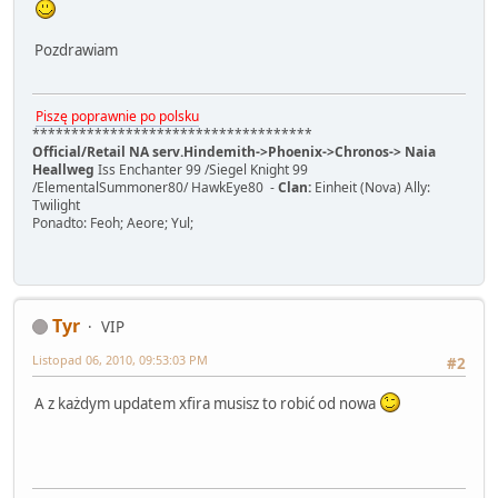
Pozdrawiam
Piszę poprawnie po polsku
************************************
Official/Retail NA serv.Hindemith->Phoenix->Chronos-> Naia
Heallweg
Iss Enchanter 99 /Siegel Knight 99
/ElementalSummoner80/ HawkEye80 -
Clan:
Einheit (Nova) Ally:
Twilight
Ponadto: Feoh; Aeore; Yul;
Tyr
VIP
Listopad 06, 2010, 09:53:03 PM
#2
A z każdym updatem xfira musisz to robić od nowa