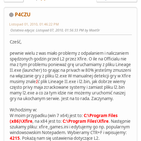
P4CZU
Listopad 01, 2010, 01:46:22 PM
Ostatnia edycja
: Listopad 07, 2010, 01:56:33 PM by Maxt0r
Cześć,
pewnie wielu z was miało problemy z odpalaniem i naliczaniem
spędzonych godzin przed L2 przez Xfire. O ile na Officialu nie
ma z tym problemu ponieważ grę uruchamiamy z pliku Lineage
II.exe (launcher) to grając na privach w 80% jesteśmy zmuszeni
na włączanie gry z pliku l2.exe W manualnej detekcji gry w Xfire
musimy znale
ź
ć plik Lineage II.exe i l2.bin, jak dobrze wiemy
często privy maja zcrackowane systemy i zamiast pliku l2.bin
mamy l2.exe a co za tym idzie nie możemy uruchomić naszej
gry na ukochanym serwie. Jest na to rada. Zaczynamy.
Wchodzimy w:
W moim przypadku (win 7 x64) jest to:
C:\Program Files
(x86)\Xfire
, na x84 jest to:
C:\Program Files\Xfire
. Następnie
szukamy pliku: xfire_games.ini i edytujemy go np. popularnym
windowsowskim Notepadem. Wybieramy CTR+F i wpisujemy:
4215
. Pokażą nam się ustawienia dotyczące L2.