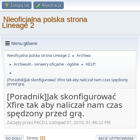
Zaloguj się
Rejestracja
Nieoficjalna polska strona
Lineage 2
Menu główne
Nieoficjalna polska strona Lineage 2
Archiwa
►
Archiwum - serwery oficjalne - ogólne
HELP!
►
►
►
[Poradnik]Jak skonfigurować Xfire tak aby naliczał nam czas spędzony
przed grą.
[Poradnik]Jak skonfigurować
Xfire tak aby naliczał nam czas
spędzony przed grą.
Zaczęty przez P4CZU, Listopad 01, 2010, 01:46:22 PM
Strony
1
DO DOŁU
AKCJE UŻYTKOWNIKA