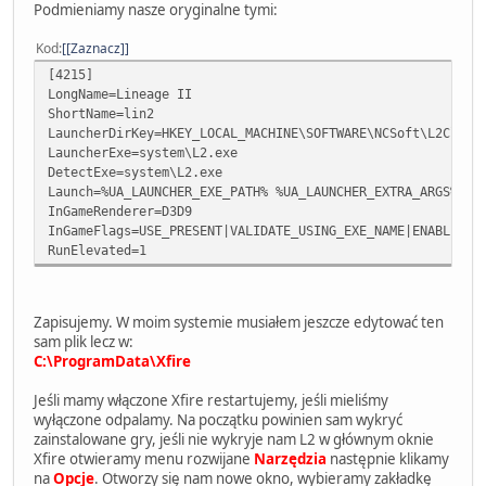
Podmieniamy nasze oryginalne tymi:
Kod
[Zaznacz]
[4215]
LongName=Lineage II
ShortName=lin2
LauncherDirKey=HKEY_LOCAL_MACHINE\SOFTWARE\NCSoft\L2Clien
LauncherExe=system\L2.exe
DetectExe=system\L2.exe
Launch=%UA_LAUNCHER_EXE_PATH% %UA_LAUNCHER_EXTRA_ARGS% %U
InGameRenderer=D3D9
InGameFlags=USE_PRESENT|VALIDATE_USING_EXE_NAME|ENABLE_MO
RunElevated=1
Zapisujemy. W moim systemie musiałem jeszcze edytować ten
sam plik lecz w:
C:\ProgramData\Xfire
Jeśli mamy włączone Xfire restartujemy, jeśli mieliśmy
wyłączone odpalamy. Na początku powinien sam wykryć
zainstalowane gry, jeśli nie wykryje nam L2 w głównym oknie
Xfire otwieramy menu rozwijane
Narzędzia
następnie klikamy
na
Opcje
. Otworzy się nam nowe okno, wybieramy zakładkę