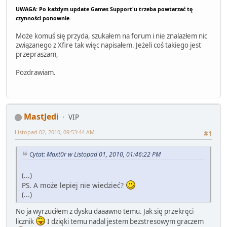
UWAGA: Po każdym update Games Support'u trzeba powtarzać tę
czynności ponownie.
Może komuś się przyda, szukałem na forum i nie znalazłem nic
związanego z Xfire tak więc napisałem. Jeżeli coś takiego jest
przepraszam,
Pozdrawiam.
MastJedi
VIP
Listopad 02, 2010, 09:53:44 AM
#1
Cytat: Maxt0r w Listopad 01, 2010, 01:46:22 PM
(...)
PS. A może lepiej nie wiedzieć?
(...)
No ja wyrzuciłem z dysku daaawno temu. Jak się przekręci
licznik
I dzięki temu nadal jestem bezstresowym graczem