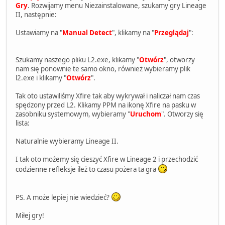
Gry
. Rozwijamy menu Niezainstalowane, szukamy gry Lineage
II, następnie:
Ustawiamy na "
Manual Detect
", klikamy na "
Przeglądaj
":
Szukamy naszego pliku L2.exe, klikamy "
Otwórz
", otworzy
nam się ponownie te samo okno, również wybieramy plik
l2.exe i klikamy "
Otwórz
".
Tak oto ustawiliśmy Xfire tak aby wykrywał i naliczał nam czas
spędzony przed L2. Klikamy PPM na ikonę Xfire na pasku w
zasobniku systemowym, wybieramy "
Uruchom
". Otworzy się
lista:
Naturalnie wybieramy Lineage II.
I tak oto możemy się cieszyć Xfire w Lineage 2 i przechodzić
codzienne refleksje ileż to czasu pożera ta gra
PS. A może lepiej nie wiedzieć?
Miłej gry!