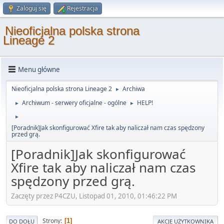
Zaloguj się
Rejestracja
Nieoficjalna polska strona
Lineage 2
Menu główne
Nieoficjalna polska strona Lineage 2
Archiwa
►
Archiwum - serwery oficjalne - ogólne
HELP!
►
►
►
[Poradnik]Jak skonfigurować Xfire tak aby naliczał nam czas spędzony
przed grą.
[Poradnik]Jak skonfigurować
Xfire tak aby naliczał nam czas
spędzony przed grą.
Zaczęty przez P4CZU, Listopad 01, 2010, 01:46:22 PM
Strony
1
DO DOŁU
AKCJE UŻYTKOWNIKA