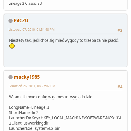
Lineage 2 Classic EU
P4CZU
Listopad 07, 2010, 01:54:48 PM
#3
Niestety tak, jeśli chce się mieć wygody to trzeba za nie płacić.
macky1985
Grudzień 26, 2011, 08:27:02 PM
#4
Witam. U mnie config w games.ini wygląda tak:
LongName=Lineage II
ShortName=lin2
LauncherDirKey=HKEY_LOCAL_MACHINE\SOFTWARE\NCSoft\L
2Client_us\workingdir
LauncherExe=system\L2.bin