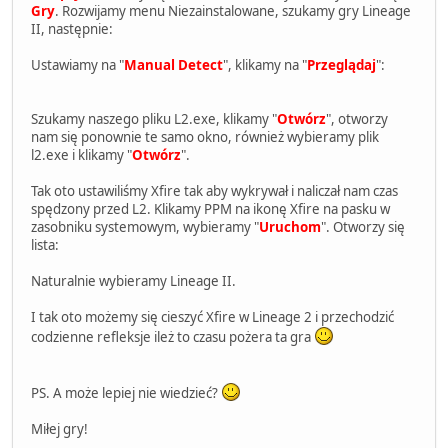
Gry
. Rozwijamy menu Niezainstalowane, szukamy gry Lineage
II, następnie:
Ustawiamy na "
Manual Detect
", klikamy na "
Przeglądaj
":
Szukamy naszego pliku L2.exe, klikamy "
Otwórz
", otworzy
nam się ponownie te samo okno, również wybieramy plik
l2.exe i klikamy "
Otwórz
".
Tak oto ustawiliśmy Xfire tak aby wykrywał i naliczał nam czas
spędzony przed L2. Klikamy PPM na ikonę Xfire na pasku w
zasobniku systemowym, wybieramy "
Uruchom
". Otworzy się
lista:
Naturalnie wybieramy Lineage II.
I tak oto możemy się cieszyć Xfire w Lineage 2 i przechodzić
codzienne refleksje ileż to czasu pożera ta gra
PS. A może lepiej nie wiedzieć?
Miłej gry!