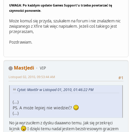
UWAGA: Po każdym update Games Support'u trzeba powtarzać tę
czynności ponownie.
Może komuś się przyda, szukałem na forum i nie znalazłem nic
związanego z Xfire tak więc napisałem. Jeżeli coś takiego jest
przepraszam,
Pozdrawiam.
MastJedi
VIP
Listopad 02, 2010, 09:53:44 AM
#1
Cytat: Maxt0r w Listopad 01, 2010, 01:46:22 PM
(...)
PS. A może lepiej nie wiedzieć?
(...)
No ja wyrzuciłem z dysku daaawno temu. Jak się przekręci
licznik
I dzięki temu nadal jestem bezstresowym graczem