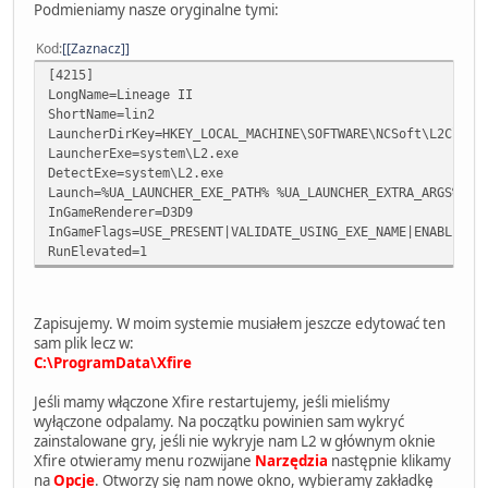
Podmieniamy nasze oryginalne tymi:
Kod
[Zaznacz]
[4215]
LongName=Lineage II
ShortName=lin2
LauncherDirKey=HKEY_LOCAL_MACHINE\SOFTWARE\NCSoft\L2Clien
LauncherExe=system\L2.exe
DetectExe=system\L2.exe
Launch=%UA_LAUNCHER_EXE_PATH% %UA_LAUNCHER_EXTRA_ARGS% %U
InGameRenderer=D3D9
InGameFlags=USE_PRESENT|VALIDATE_USING_EXE_NAME|ENABLE_MO
RunElevated=1
Zapisujemy. W moim systemie musiałem jeszcze edytować ten
sam plik lecz w:
C:\ProgramData\Xfire
Jeśli mamy włączone Xfire restartujemy, jeśli mieliśmy
wyłączone odpalamy. Na początku powinien sam wykryć
zainstalowane gry, jeśli nie wykryje nam L2 w głównym oknie
Xfire otwieramy menu rozwijane
Narzędzia
następnie klikamy
na
Opcje
. Otworzy się nam nowe okno, wybieramy zakładkę