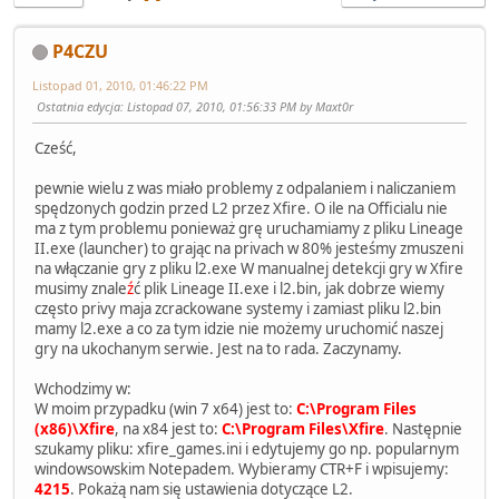
P4CZU
Listopad 01, 2010, 01:46:22 PM
Ostatnia edycja
: Listopad 07, 2010, 01:56:33 PM by Maxt0r
Cześć,
pewnie wielu z was miało problemy z odpalaniem i naliczaniem
spędzonych godzin przed L2 przez Xfire. O ile na Officialu nie
ma z tym problemu ponieważ grę uruchamiamy z pliku Lineage
II.exe (launcher) to grając na privach w 80% jesteśmy zmuszeni
na włączanie gry z pliku l2.exe W manualnej detekcji gry w Xfire
musimy znale
ź
ć plik Lineage II.exe i l2.bin, jak dobrze wiemy
często privy maja zcrackowane systemy i zamiast pliku l2.bin
mamy l2.exe a co za tym idzie nie możemy uruchomić naszej
gry na ukochanym serwie. Jest na to rada. Zaczynamy.
Wchodzimy w:
W moim przypadku (win 7 x64) jest to:
C:\Program Files
(x86)\Xfire
, na x84 jest to:
C:\Program Files\Xfire
. Następnie
szukamy pliku: xfire_games.ini i edytujemy go np. popularnym
windowsowskim Notepadem. Wybieramy CTR+F i wpisujemy:
4215
. Pokażą nam się ustawienia dotyczące L2.