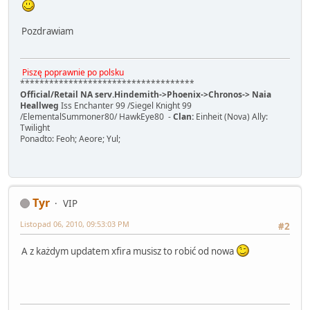
Pozdrawiam
Piszę poprawnie po polsku
************************************
Official/Retail NA serv.Hindemith->Phoenix->Chronos-> Naia
Heallweg
Iss Enchanter 99 /Siegel Knight 99
/ElementalSummoner80/ HawkEye80 -
Clan:
Einheit (Nova) Ally:
Twilight
Ponadto: Feoh; Aeore; Yul;
Tyr
VIP
Listopad 06, 2010, 09:53:03 PM
#2
A z każdym updatem xfira musisz to robić od nowa