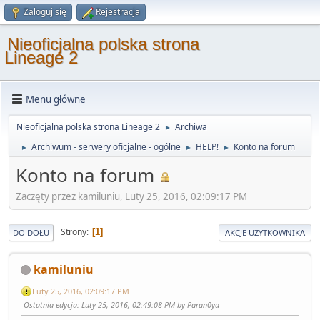
Zaloguj się
Rejestracja
Nieoficjalna polska strona
Lineage 2
Menu główne
Nieoficjalna polska strona Lineage 2
Archiwa
►
Archiwum - serwery oficjalne - ogólne
HELP!
Konto na forum
►
►
►
Konto na forum
Zaczęty przez kamiluniu, Luty 25, 2016, 02:09:17 PM
Strony
1
DO DOŁU
AKCJE UŻYTKOWNIKA
kamiluniu
Luty 25, 2016, 02:09:17 PM
Ostatnia edycja
: Luty 25, 2016, 02:49:08 PM by Paran0ya