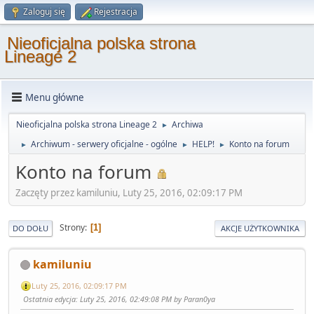
Zaloguj się
Rejestracja
Nieoficjalna polska strona
Lineage 2
Menu główne
Nieoficjalna polska strona Lineage 2
Archiwa
►
Archiwum - serwery oficjalne - ogólne
HELP!
Konto na forum
►
►
►
Konto na forum
Zaczęty przez kamiluniu, Luty 25, 2016, 02:09:17 PM
Strony
1
DO DOŁU
AKCJE UŻYTKOWNIKA
kamiluniu
Luty 25, 2016, 02:09:17 PM
Ostatnia edycja
: Luty 25, 2016, 02:49:08 PM by Paran0ya