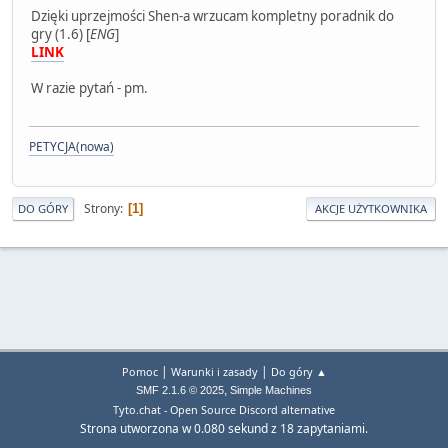
Dzięki uprzejmości Shen-a wrzucam kompletny poradnik do
gry (1.6) [
ENG
]
LINK
W razie pytań - pm.
PETYCJA(nowa)
Strony
1
DO GÓRY
AKCJE UŻYTKOWNIKA
|
|
Pomoc
Warunki i zasady
Do góry ▲
,
SMF 2.1.6 © 2025
Simple Machines
Tyto.chat - Open Source Discord alternative
Strona utworzona w 0.080 sekund z 18 zapytaniami.