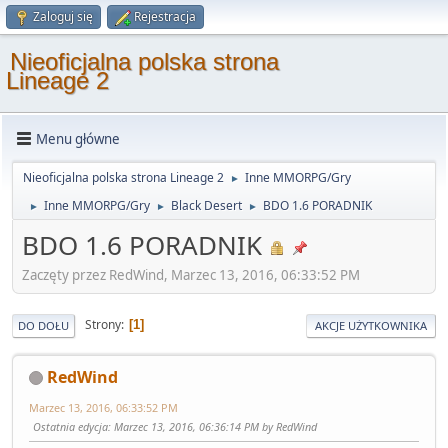
Zaloguj się
Rejestracja
Nieoficjalna polska strona
Lineage 2
Menu główne
Nieoficjalna polska strona Lineage 2
Inne MMORPG/Gry
►
Inne MMORPG/Gry
Black Desert
BDO 1.6 PORADNIK
►
►
►
BDO 1.6 PORADNIK
Zaczęty przez RedWind, Marzec 13, 2016, 06:33:52 PM
Strony
1
DO DOŁU
AKCJE UŻYTKOWNIKA
RedWind
Marzec 13, 2016, 06:33:52 PM
Ostatnia edycja
: Marzec 13, 2016, 06:36:14 PM by RedWind