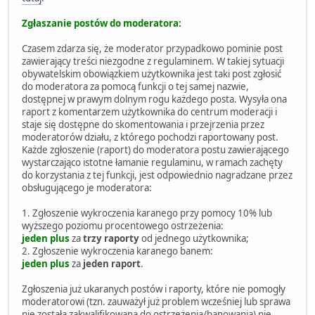
Zgłaszanie postów do moderatora:
Czasem zdarza się, że moderator przypadkowo pominie post
zawierający treści niezgodne z regulaminem. W takiej sytuacji
obywatelskim obowiązkiem użytkownika jest taki post zgłosić
do moderatora za pomocą funkcji o tej samej nazwie,
dostępnej w prawym dolnym rogu każdego posta. Wysyła ona
raport z komentarzem użytkownika do centrum moderacji i
staje się dostępne do skomentowania i przejrzenia przez
moderatorów działu, z którego pochodzi raportowany post.
Każde zgłoszenie (raport) do moderatora postu zawierającego
wystarczająco istotne łamanie regulaminu, w ramach zachęty
do korzystania z tej funkcji, jest odpowiednio nagradzane przez
obsługującego je moderatora:
1. Zgłoszenie wykroczenia karanego przy pomocy 10% lub
wyższego poziomu procentowego ostrzeżenia:
jeden plus
za
trzy raporty
od jednego użytkownika;
2. Zgłoszenie wykroczenia karanego banem:
jeden plus
za
jeden raport
.
Zgłoszenia już ukaranych postów i raporty, które nie pomogły
moderatorowi (tzn. zauważył już problem wcześniej lub sprawa
nie została zakwalifikowana do ostrzeżenia/banowania) nie