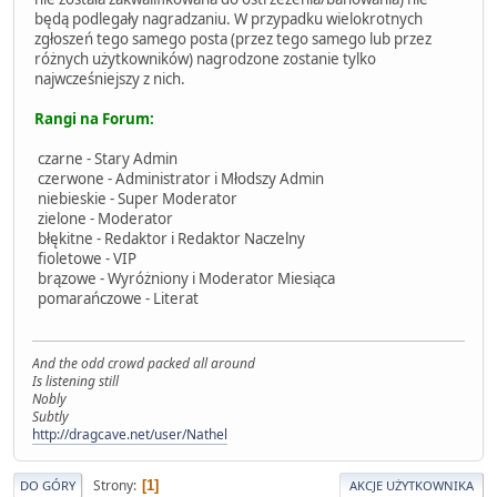
będą podlegały nagradzaniu. W przypadku wielokrotnych
zgłoszeń tego samego posta (przez tego samego lub przez
różnych użytkowników) nagrodzone zostanie tylko
najwcześniejszy z nich.
Rangi na Forum:
czarne - Stary Admin
czerwone - Administrator i Młodszy Admin
niebieskie - Super Moderator
zielone - Moderator
błękitne - Redaktor i Redaktor Naczelny
fioletowe - VIP
brązowe - Wyróżniony i Moderator Miesiąca
pomarańczowe - Literat
And the odd crowd packed all around
Is listening still
Nobly
Subtly
http://dragcave.net/user/Nathel
Strony
1
DO GÓRY
AKCJE UŻYTKOWNIKA