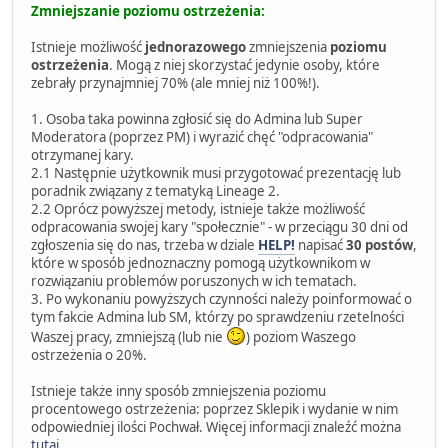
Zmniejszanie poziomu ostrzeżenia:
Istnieje możliwość
jednorazowego
zmniejszenia
poziomu
ostrzeżenia
. Mogą z niej skorzystać jedynie osoby, które
zebrały przynajmniej 70% (ale mniej niż 100%!).
1. Osoba taka powinna zgłosić się do Admina lub Super
Moderatora (poprzez PM) i wyrazić chęć "odpracowania"
otrzymanej kary.
2.1 Następnie użytkownik musi przygotować prezentację lub
poradnik związany z tematyką Lineage 2.
2.2 Oprócz powyższej metody, istnieje także możliwość
odpracowania swojej kary "społecznie" - w przeciągu 30 dni od
zgłoszenia się do nas, trzeba w dziale
HELP!
napisać
30 postów
,
które w sposób jednoznaczny pomogą użytkownikom w
rozwiązaniu problemów poruszonych w ich tematach.
3. Po wykonaniu powyższych czynności należy poinformować o
tym fakcie Admina lub SM, którzy po sprawdzeniu rzetelności
Waszej pracy, zmniejszą (lub nie
) poziom Waszego
ostrzeżenia o 20%.
Istnieje także inny sposób zmniejszenia poziomu
procentowego ostrzeżenia: poprzez Sklepik i wydanie w nim
odpowiedniej ilości Pochwał. Więcej informacji znaleźć można
tutaj
.