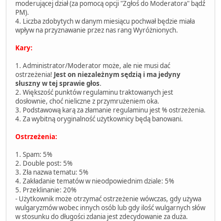
moderującej dział (za pomocą opcji "Zgłoś do Moderatora" bądź
PM).
4. Liczba zdobytych w danym miesiącu pochwał będzie miała
wpływ na przyznawanie przez nas rang Wyróżnionych.
Kary:
1. Administrator/Moderator może, ale nie musi dać
ostrzeżenia!
Jest on niezależnym sędzią i ma jedyny
słuszny w tej sprawie głos
.
2. Większość punktów regulaminu traktowanych jest
dosłownie, choć nieliczne z przymrużeniem oka.
3. Podstawową karą za złamanie regulaminu jest % ostrzeżenia.
4. Za wybitną oryginalność użytkownicy będą banowani.
Ostrzeżenia:
1. Spam: 5%
2. Double post: 5%
3. Zła nazwa tematu: 5%
4. Zakładanie tematów w nieodpowiednim dziale: 5%
5. Przeklinanie: 20%
- Użytkownik może otrzymać ostrzeżenie wówczas, gdy używa
wulgaryzmów wobec innych osób lub gdy ilość wulgarnych słów
w stosunku do długości zdania jest zdecydowanie za duża.