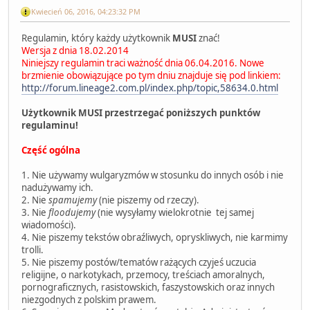
Kwiecień 06, 2016, 04:23:32 PM
Regulamin, który każdy użytkownik
MUSI
znać!
Wersja z dnia 18.02.2014
Niniejszy regulamin traci ważność dnia 06.04.2016. Nowe
brzmienie obowiązujące po tym dniu znajduje się pod linkiem:
http://forum.lineage2.com.pl/index.php/topic,58634.0.html
Użytkownik MUSI przestrzegać poniższych punktów
regulaminu!
Część ogólna
1. Nie używamy wulgaryzmów w stosunku do innych osób i nie
nadużywamy ich.
2. Nie
spamujemy
(nie piszemy od rzeczy).
3. Nie
floodujemy
(nie wysyłamy wielokrotnie tej samej
wiadomości).
4. Nie piszemy tekstów obraźliwych, opryskliwych, nie karmimy
trolli.
5. Nie piszemy postów/tematów rażących czyjeś uczucia
religijne, o narkotykach, przemocy, treściach amoralnych,
pornograficznych, rasistowskich, faszystowskich oraz innych
niezgodnych z polskim prawem.