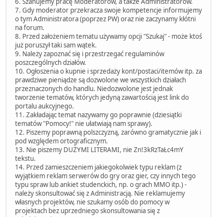
6. Szanujemy pracę Moderatorów, a także Administratorów.
7. Gdy moderator przekracza swoje kompetencje informujemy
o tym Administratora (poprzez PW) oraz nie zaczynamy kłótni
na forum.
8. Przed założeniem tematu używamy opcji "Szukaj" - może ktoś
już poruszył taki sam wątek.
9. Należy zapoznać się i przestrzegać regulaminów
poszczególnych działów.
10. Ogłoszenia o kupnie i sprzedaży kont/postaci/itemów itp. za
prawdziwe pieniądze są dozwolone we wszystkich działach
przeznaczonych do handlu. Niedozwolone jest jednak
tworzenie tematów, których jedyną zawartością jest link do
portalu aukcyjnego.
11. Zakładając temat nazywamy go poprawnie (dziesiątki
tematów "Pomocy!" nie ułatwiają nam sprawy).
12. Piszemy poprawną polszczyzną, zarówno gramatycznie jak i
pod względem ortograficznym.
13. Nie piszemy DUŻYMI LITERAMI, nie Zn!3kRzTaŁc4mY
tekstu.
14. Przed zamieszczeniem jakiegokolwiek typu reklam (z
wyjątkiem reklam serwerów do gry oraz gier, czy innych tego
typu spraw lub ankiet studenckich, np. o grach MMO itp.) -
należy skonsultować się z Administracją. Nie reklamujemy
własnych projektów, nie szukamy osób do pomocy w
projektach bez uprzedniego skonsultowania się z