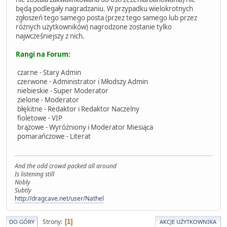
będą podlegały nagradzaniu. W przypadku wielokrotnych
zgłoszeń tego samego posta (przez tego samego lub przez
różnych użytkowników) nagrodzone zostanie tylko
najwcześniejszy z nich.
Rangi na Forum:
czarne - Stary Admin
czerwone - Administrator i Młodszy Admin
niebieskie - Super Moderator
zielone - Moderator
błękitne - Redaktor i Redaktor Naczelny
fioletowe - VIP
brązowe - Wyróżniony i Moderator Miesiąca
pomarańczowe - Literat
And the odd crowd packed all around
Is listening still
Nobly
Subtly
http://dragcave.net/user/Nathel
Strony
1
DO GÓRY
AKCJE UŻYTKOWNIKA