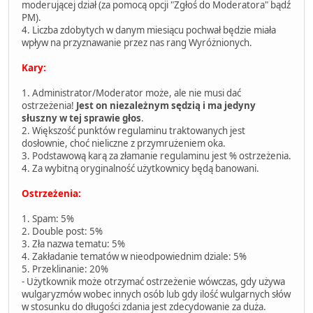
moderującej dział (za pomocą opcji "Zgłoś do Moderatora" bądź
PM).
4. Liczba zdobytych w danym miesiącu pochwał będzie miała
wpływ na przyznawanie przez nas rang Wyróżnionych.
Kary:
1. Administrator/Moderator może, ale nie musi dać
ostrzeżenia!
Jest on niezależnym sędzią i ma jedyny
słuszny w tej sprawie głos
.
2. Większość punktów regulaminu traktowanych jest
dosłownie, choć nieliczne z przymrużeniem oka.
3. Podstawową karą za złamanie regulaminu jest % ostrzeżenia.
4. Za wybitną oryginalność użytkownicy będą banowani.
Ostrzeżenia:
1. Spam: 5%
2. Double post: 5%
3. Zła nazwa tematu: 5%
4. Zakładanie tematów w nieodpowiednim dziale: 5%
5. Przeklinanie: 20%
- Użytkownik może otrzymać ostrzeżenie wówczas, gdy używa
wulgaryzmów wobec innych osób lub gdy ilość wulgarnych słów
w stosunku do długości zdania jest zdecydowanie za duża.