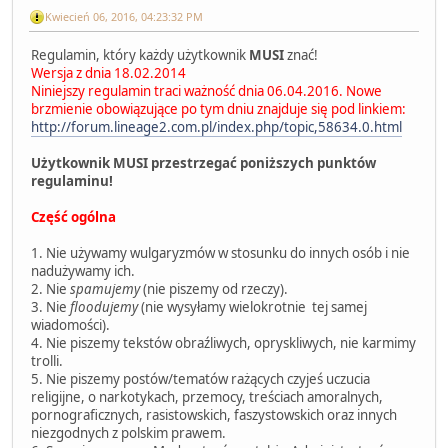
Kwiecień 06, 2016, 04:23:32 PM
Regulamin, który każdy użytkownik
MUSI
znać!
Wersja z dnia 18.02.2014
Niniejszy regulamin traci ważność dnia 06.04.2016. Nowe
brzmienie obowiązujące po tym dniu znajduje się pod linkiem:
http://forum.lineage2.com.pl/index.php/topic,58634.0.html
Użytkownik MUSI przestrzegać poniższych punktów
regulaminu!
Część ogólna
1. Nie używamy wulgaryzmów w stosunku do innych osób i nie
nadużywamy ich.
2. Nie
spamujemy
(nie piszemy od rzeczy).
3. Nie
floodujemy
(nie wysyłamy wielokrotnie tej samej
wiadomości).
4. Nie piszemy tekstów obraźliwych, opryskliwych, nie karmimy
trolli.
5. Nie piszemy postów/tematów rażących czyjeś uczucia
religijne, o narkotykach, przemocy, treściach amoralnych,
pornograficznych, rasistowskich, faszystowskich oraz innych
niezgodnych z polskim prawem.