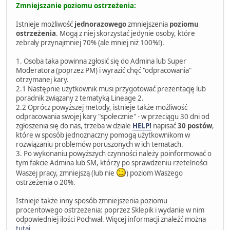
Zmniejszanie poziomu ostrzeżenia:
Istnieje możliwość
jednorazowego
zmniejszenia
poziomu
ostrzeżenia
. Mogą z niej skorzystać jedynie osoby, które
zebrały przynajmniej 70% (ale mniej niż 100%!).
1. Osoba taka powinna zgłosić się do Admina lub Super
Moderatora (poprzez PM) i wyrazić chęć "odpracowania"
otrzymanej kary.
2.1 Następnie użytkownik musi przygotować prezentację lub
poradnik związany z tematyką Lineage 2.
2.2 Oprócz powyższej metody, istnieje także możliwość
odpracowania swojej kary "społecznie" - w przeciągu 30 dni od
zgłoszenia się do nas, trzeba w dziale
HELP!
napisać
30 postów
,
które w sposób jednoznaczny pomogą użytkownikom w
rozwiązaniu problemów poruszonych w ich tematach.
3. Po wykonaniu powyższych czynności należy poinformować o
tym fakcie Admina lub SM, którzy po sprawdzeniu rzetelności
Waszej pracy, zmniejszą (lub nie
) poziom Waszego
ostrzeżenia o 20%.
Istnieje także inny sposób zmniejszenia poziomu
procentowego ostrzeżenia: poprzez Sklepik i wydanie w nim
odpowiedniej ilości Pochwał. Więcej informacji znaleźć można
tutaj
.