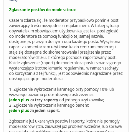
Zgłaszanie postów do moderatora:
Czasem zdarza się, że moderator przypadkowo pominie post
zawierający treści niezgodne z regulaminem. W takiej sytuacji
obywatelskim obowiązkiem użytkownika jest taki post zgłosić
do moderatora za pomocą funkcji o tej samej nazwie,
dostępnej w prawym dolnym rogu każdego posta. Wysyła ona
raport z komentarzem użytkownika do centrum moderacji i
staje się dostępne do skomentowania i przejrzenia przez
moderatorów działu, z którego pochodzi raportowany post.
Każde zgłoszenie (raport) do moderatora postu zawierającego
wystarczająco istotne łamanie regulaminu, w ramach zachęty
do korzystania z tej funkcji, jest odpowiednio nagradzane przez
obsługującego je moderatora:
1. Zgłoszenie wykroczenia karanego przy pomocy 10% lub
wyższego poziomu procentowego ostrzeżenia:
jeden plus
za
trzy raporty
od jednego użytkownika;
2. Zgłoszenie wykroczenia karanego banem:
jeden plus
za
jeden raport
.
Zgłoszenia już ukaranych postów i raporty, które nie pomogły
moderatorowi (tzn. zauważył już problem wcześniej lub sprawa
nie została zakwalifikowana do ostrzeżenia/banowania) nie