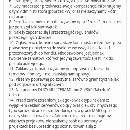
6. Szanujemy pracę Moderatorów, a także Administratorów.
7. Gdy moderator przekracza swoje kompetencje informujemy
o tym Administratora (poprzez PW) oraz nie zaczynamy kłótni
na forum.
8. Przed założeniem tematu używamy opcji "Szukaj" - może ktoś
już poruszył taki sam wątek.
9. Należy zapoznać się i przestrzegać regulaminów
poszczególnych działów.
10. Ogłoszenia o kupnie i sprzedaży kont/postaci/itemów itp. za
prawdziwe pieniądze są dozwolone we wszystkich działach
przeznaczonych do handlu. Niedozwolone jest jednak
tworzenie tematów, których jedyną zawartością jest link do
portalu aukcyjnego.
11. Zakładając temat nazywamy go poprawnie (dziesiątki
tematów "Pomocy!" nie ułatwiają nam sprawy).
12. Piszemy poprawną polszczyzną, zarówno gramatycznie jak i
pod względem ortograficznym.
13. Nie piszemy DUŻYMI LITERAMI, nie Zn!3kRzTaŁc4mY
tekstu.
14. Przed zamieszczeniem jakiegokolwiek typu reklam (z
wyjątkiem reklam serwerów do gry oraz gier, czy innych tego
typu spraw lub ankiet studenckich, np. o grach MMO itp.) -
należy skonsultować się z Administracją. Nie reklamujemy
własnych projektów, nie szukamy osób do pomocy w
projektach bez uprzedniego skonsultowania się z