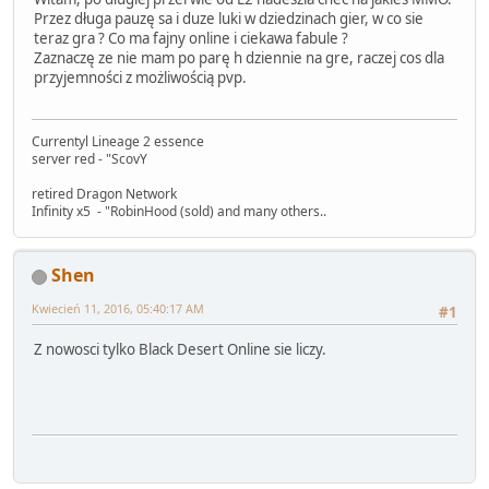
Przez długa pauzę sa i duze luki w dziedzinach gier, w co sie
teraz gra ? Co ma fajny online i ciekawa fabule ?
Zaznaczę ze nie mam po parę h dziennie na gre, raczej cos dla
przyjemności z możliwością pvp.
Currentyl Lineage 2 essence
server red - "ScovY
retired Dragon Network
Infinity x5 - "RobinHood (sold) and many others..
Shen
Kwiecień 11, 2016, 05:40:17 AM
#1
Z nowosci tylko Black Desert Online sie liczy.