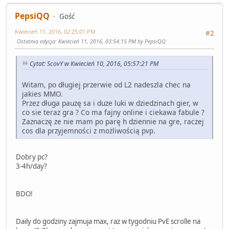
PepsiQQ
Gość
Kwiecień 11, 2016, 02:25:01 PM
#2
Ostatnia edycja
: Kwiecień 11, 2016, 03:54:15 PM by PepsiQQ
Cytat: ScovY w Kwiecień 10, 2016, 05:57:21 PM
Witam, po długiej przerwie od L2 nadeszla chec na
jakies MMO.
Przez długa pauzę sa i duze luki w dziedzinach gier, w
co sie teraz gra ? Co ma fajny online i ciekawa fabule ?
Zaznaczę ze nie mam po parę h dziennie na gre, raczej
cos dla przyjemności z możliwością pvp.
Dobry pc?
3-4h/day?
BDO!
Daily do godziny zajmuja max, raz w tygodniu PvE scrolle na