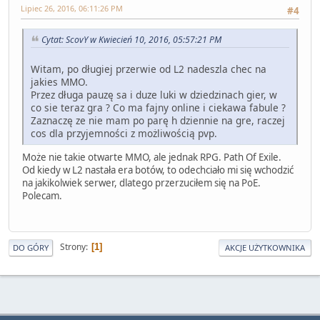
Lipiec 26, 2016, 06:11:26 PM
#4
Cytat: ScovY w Kwiecień 10, 2016, 05:57:21 PM
Witam, po długiej przerwie od L2 nadeszla chec na
jakies MMO.
Przez długa pauzę sa i duze luki w dziedzinach gier, w
co sie teraz gra ? Co ma fajny online i ciekawa fabule ?
Zaznaczę ze nie mam po parę h dziennie na gre, raczej
cos dla przyjemności z możliwością pvp.
Może nie takie otwarte MMO, ale jednak RPG. Path Of Exile.
Od kiedy w L2 nastała era botów, to odechciało mi się wchodzić
na jakikolwiek serwer, dlatego przerzuciłem się na PoE.
Polecam.
Strony
1
DO GÓRY
AKCJE UŻYTKOWNIKA