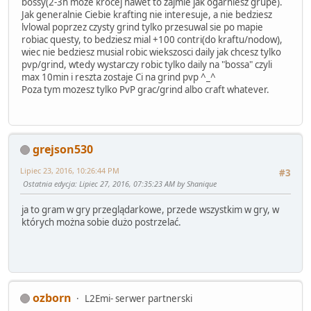
bossy(2-3h moze krocej nawet to zajmie jak ogarniesz grupe).
Jak generalnie Ciebie krafting nie interesuje, a nie bedziesz
lvlowal poprzez czysty grind tylko przesuwal sie po mapie
robiac questy, to bedziesz mial +100 contri(do kraftu/nodow),
wiec nie bedziesz musial robic wiekszosci daily jak chcesz tylko
pvp/grind, wtedy wystarczy robic tylko daily na "bossa" czyli
max 10min i reszta zostaje Ci na grind pvp ^_^
Poza tym mozesz tylko PvP grac/grind albo craft whatever.
grejson530
Lipiec 23, 2016, 10:26:44 PM
#3
Ostatnia edycja
: Lipiec 27, 2016, 07:35:23 AM by Shanique
ja to gram w gry przeglądarkowe, przede wszystkim w gry, w
których można sobie dużo postrzelać.
ozborn
L2Emi- serwer partnerski