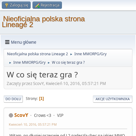
Zaloguj się
Rejestracja
Nieoficjalna polska strona
Lineage 2
Menu główne
Nieoficjalna polska strona Lineage 2
Inne MMORPG/Gry
►
Inne MMORPG/Gry
W co się teraz gra ?
►
►
W co się teraz gra ?
Zaczęty przez ScovY, Kwiecień 10, 2016, 05:57:21 PM
Strony
1
DO DOŁU
AKCJE UŻYTKOWNIKA
ScovY
Crows <3
VIP
Kwiecień 10, 2016, 05:57:21 PM
Witam, po długiej przerwie od L2 nadeszla chec na jakies MMO.