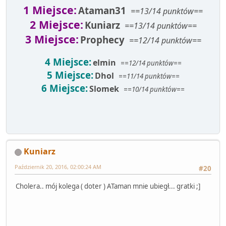
1 Miejsce:
Ataman31
==13/14 punktów==
2 Miejsce:
Kuniarz
==13/14 punktów==
3 Miejsce:
Prophecy
==12/14 punktów==
4 Miejsce:
elmin
==12/14 punktów==
5 Miejsce:
Dhol
==11/14 punktów==
6 Miejsce:
Slomek
==10/14 punktów==
Kuniarz
Październik 20, 2016, 02:00:24 AM
#20
Cholera.. mój kolega ( doter ) ATaman mnie ubiegł... gratki ;]