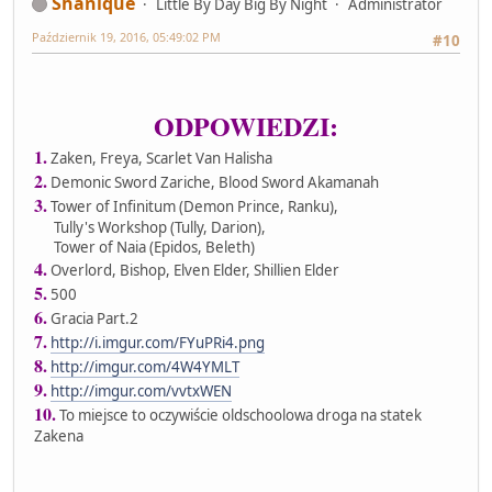
Shanique
Little By Day Big By Night
Administrator
Październik 19, 2016, 05:49:02 PM
#10
ODPOWIEDZI:
1.
Zaken, Freya, Scarlet Van Halisha
2.
Demonic Sword Zariche, Blood Sword Akamanah
3.
Tower of Infinitum (Demon Prince, Ranku),
Tully's Workshop (Tully, Darion),
Tower of Naia (Epidos, Beleth)
4.
Overlord, Bishop, Elven Elder, Shillien Elder
5.
500
6.
Gracia Part.2
7.
http://i.imgur.com/FYuPRi4.png
8.
http://imgur.com/4W4YMLT
9.
http://imgur.com/vvtxWEN
10.
To miejsce to oczywiście oldschoolowa droga na statek
Zakena