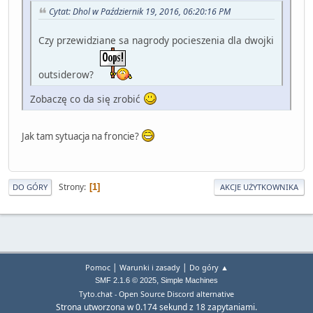
Cytat: Dhol w Październik 19, 2016, 06:20:16 PM
Czy przewidziane sa nagrody pocieszenia dla dwojki
outsiderow?
Zobaczę co da się zrobić
Jak tam sytuacja na froncie?
Strony
1
DO GÓRY
AKCJE UŻYTKOWNIKA
|
|
Pomoc
Warunki i zasady
Do góry ▲
,
SMF 2.1.6 © 2025
Simple Machines
Tyto.chat - Open Source Discord alternative
Strona utworzona w 0.174 sekund z 18 zapytaniami.