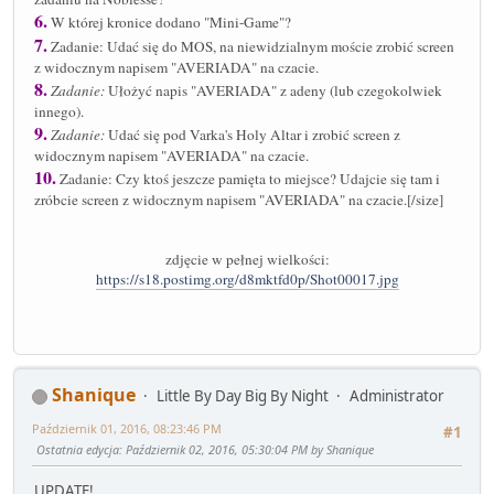
6.
W której kronice dodano "Mini-Game"?
7.
Zadanie: Udać się do MOS, na niewidzialnym moście zrobić screen
z widocznym napisem "AVERIADA" na czacie.
8.
Zadanie:
Ułożyć napis "AVERIADA" z adeny (lub czegokolwiek
innego).
9.
Zadanie:
Udać się pod Varka's Holy Altar i zrobić screen z
widocznym napisem "AVERIADA" na czacie.
10.
Zadanie: Czy ktoś jeszcze pamięta to miejsce? Udajcie się tam i
zróbcie screen z widocznym napisem "AVERIADA" na czacie.[/size]
zdjęcie w pełnej wielkości:
https://s18.postimg.org/d8mktfd0p/Shot00017.jpg
Shanique
Little By Day Big By Night
Administrator
Październik 01, 2016, 08:23:46 PM
#1
Ostatnia edycja
: Październik 02, 2016, 05:30:04 PM by Shanique
UPDATE!