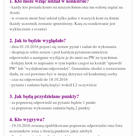
1. Kto może wziąć udział w konkursie?
- każdy kto posiada konto na naszym forum oraz ma ochotę zagrać na
Averii
- w evencie może brać udział tylko jedno z waszych kont na forum
(każdy uczestnik zostanie sprawdzony. Karą za oszukiwanie jest
wykluczenie z eventu)
2. Jak to będzie wyglądało?
- dnia 01.10.2016 pojawi się zestaw pytań i zadań do wykonania
- skopiujcie sobie zestaw i pod każdym pytaniem umieśćcie
odpowiedzi a następnie wyślijcie je do mnie na PW na tym forum
- kolejny krok to napisanie w tym topiku czegoś na kształt "sprawdź
PW" lub "wysłałem/am odpowiedzi". Generalnie chodzi o zostawienie
śladu, że coś powinno być w mojej skrzynce od konkretnej osoby
- czas na odpowiedź do 18.10.2016
- pytania i zadania będą krążyć wokół L2 oczywiście
3. Jak będą przydzielane punkty?
- za poprawną odpowiedź na pytanie będzie 1 punkt
- za poprawne wykonanie zadania będą 2 punkty
4. Kto wygrywa?
- 19.10.2016 zostaną opublikowane poprawne odpowiedzi oraz lista
uczestników wraz z ilością punktów jakie zdobyli