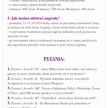
- 3 osoby z największą liczbą punktów zostaną nagrodzone
- w razie remisu, będzie krótka dogrywka
- I miejsce: 600 Avers, II miejsce: 500 Avers, III miejsce: 400 Avers
5. Jak można odebrać nagrodę?
- pomiędzy 21-31.10.2016 będę czekać na prywatną wiadomość (tutaj
na forum) od osób, które wygrały, z kont, które brały udział w evencie.
- w prywatnej wiadomości proszę napisać dokładny nick postaci na
serwerze Averia
- po otrzymaniu takiej wiadomości postaram się w miarę możliwości
jak najszybciej przesłać wam mailem w grze waszą wygraną
PYTANIA:
1.
Pytanie z kroniki: H5 -
Jakie RBki trzeba było zabić, aby zaliczyć
questy na nowe pelerynki, które pojawiły się w tej kronice?
2.
Pytanie z kroniki: IL -
Wymień dokładne nazwy wszystkich
dostępnych w tej kronice Cursed Weapons.
3.
Pytanie z kroniki: HB -
Tower of Infinitum, Tully's Workshop, Tower
of Naia - jakie RB można spotkać w tych wieżach?
4.
Pytanie z kroniki: H5 -
Chain Heal - które klasy dostały ten skill?
5.
Pytanie z kroniki: IL -
Ile Moonstone Shards jest potrzebne w
zadaniu na Noblesse?