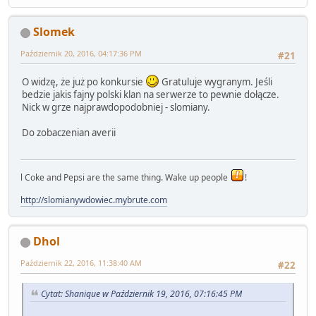
Slomek
Październik 20, 2016, 04:17:36 PM
#21
O widzę, że już po konkursie
Gratuluje wygranym. Jeśli
bedzie jakis fajny polski klan na serwerze to pewnie dołącze.
Nick w grze najprawdopodobniej - slomiany.
Do zobaczenian averii
l Coke and Pepsi are the same thing. Wake up people
!
http://slomianywdowiec.mybrute.com
Dhol
Październik 22, 2016, 11:38:40 AM
#22
Cytat: Shanique w Październik 19, 2016, 07:16:45 PM