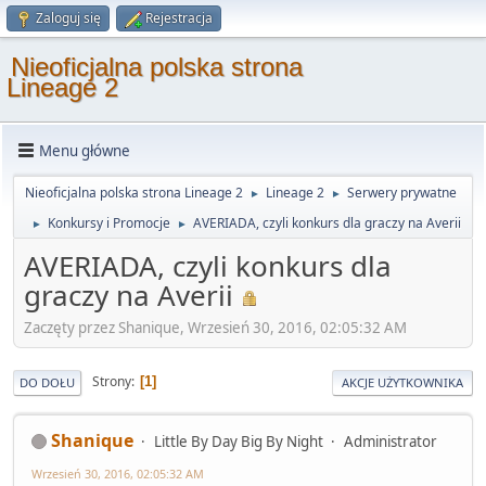
Zaloguj się
Rejestracja
Nieoficjalna polska strona
Lineage 2
Menu główne
Nieoficjalna polska strona Lineage 2
Lineage 2
Serwery prywatne
►
►
Konkursy i Promocje
AVERIADA, czyli konkurs dla graczy na Averii
►
►
AVERIADA, czyli konkurs dla
graczy na Averii
Zaczęty przez Shanique, Wrzesień 30, 2016, 02:05:32 AM
Strony
1
DO DOŁU
AKCJE UŻYTKOWNIKA
Shanique
Little By Day Big By Night
Administrator
Wrzesień 30, 2016, 02:05:32 AM