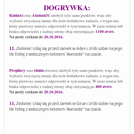
DOGRYWKA:
Kuniarz
Ataman31
oraz
zdobyli tyle samo punktów, więc aby
wyłonić zwycięzcę mamy dla nich dodatkowe zadanie, a wygra ten,
który pierwszy umieści odpowiedź w tym temacie. W razie remisu lub
1100 avers
braku odpowiedzi z żadnej strony obaj otrzymają po
.
Na posty czekam do
20.10.2016
.
11.
Zadanie:
Udaj się przed zamek w Aden i zrób sobie na jego
tle fotkę z widocznym tekstem
"Averiada"
na czacie.
Prophecy
elmin
oraz
również zdobyli tyle samo punktów, więc aby
wyłonić zwycięzcę mamy dla nich dodatkowe zadanie, a wygra ten,
który pierwszy umieści odpowiedź w tym temacie. W razie remisu lub
400 avers
braku odpowiedzi z żadnej strony obaj otrzymają po
.
Na posty czekam do
20.10.2016
.
11.
Zadanie:
Udaj się przed zamek w Giran i zrób sobie na jego
tle fotkę z widocznym tekstem
"Averiada"
na czacie.