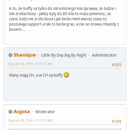
A to, ze buffy sa tylko do okreslonego lvla sprawia, ze ludzie i
tak zrobia boxy - jakby byly do 80 lvla to masz pewnosc, ze
czesc ludzi nie zrobi boxa i jak beda mieli wiecej czasu to
poszukaja support a tak to beda grac, a nie ze znowu mkazdy z
boxem....
Shanique
Little By Day Big By Night
Administrator
Styczeń 02, 2018, 11:31:27 AM
#205
Klany mają CH, a w CH są buffy
Asgota
Moderator
Styczeń 02, 2018, 11:37:13 AM
#206