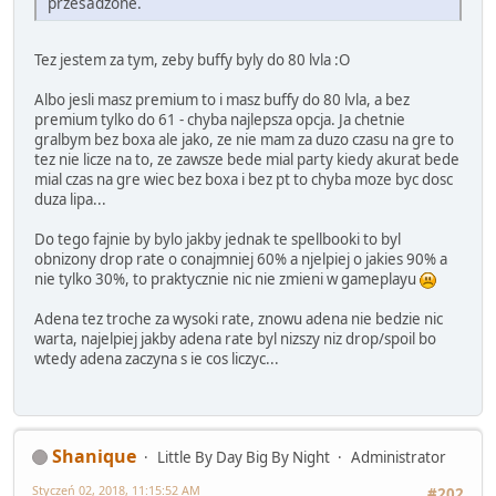
przesadzone.
Tez jestem za tym, zeby buffy byly do 80 lvla :O
Albo jesli masz premium to i masz buffy do 80 lvla, a bez
premium tylko do 61 - chyba najlepsza opcja. Ja chetnie
gralbym bez boxa ale jako, ze nie mam za duzo czasu na gre to
tez nie licze na to, ze zawsze bede mial party kiedy akurat bede
mial czas na gre wiec bez boxa i bez pt to chyba moze byc dosc
duza lipa...
Do tego fajnie by bylo jakby jednak te spellbooki to byl
obnizony drop rate o conajmniej 60% a njelpiej o jakies 90% a
nie tylko 30%, to praktycznie nic nie zmieni w gameplayu
Adena tez troche za wysoki rate, znowu adena nie bedzie nic
warta, najelpiej jakby adena rate byl nizszy niz drop/spoil bo
wtedy adena zaczyna s ie cos liczyc...
Shanique
Little By Day Big By Night
Administrator
Styczeń 02, 2018, 11:15:52 AM
#202