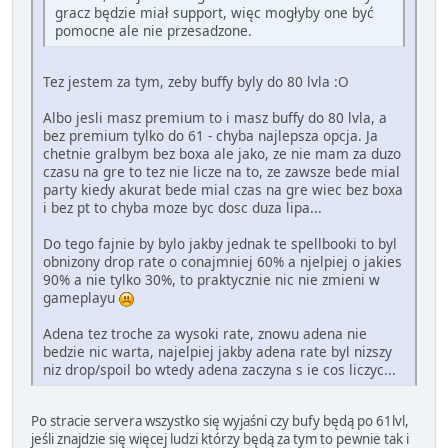
gracz będzie miał support, więc mogłyby one być
pomocne ale nie przesadzone.
Tez jestem za tym, zeby buffy byly do 80 lvla :O
Albo jesli masz premium to i masz buffy do 80 lvla, a
bez premium tylko do 61 - chyba najlepsza opcja. Ja
chetnie gralbym bez boxa ale jako, ze nie mam za duzo
czasu na gre to tez nie licze na to, ze zawsze bede mial
party kiedy akurat bede mial czas na gre wiec bez boxa
i bez pt to chyba moze byc dosc duza lipa...
Do tego fajnie by bylo jakby jednak te spellbooki to byl
obnizony drop rate o conajmniej 60% a njelpiej o jakies
90% a nie tylko 30%, to praktycznie nic nie zmieni w
gameplayu
Adena tez troche za wysoki rate, znowu adena nie
bedzie nic warta, najelpiej jakby adena rate byl nizszy
niz drop/spoil bo wtedy adena zaczyna s ie cos liczyc...
Po stracie servera wszystko się wyjaśni czy bufy będą po 61lvl,
jeśli znajdzie się więcej ludzi którzy będą za tym to pewnie tak i