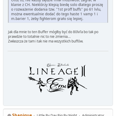
klanie z CH. Niektórzy klepią biedę solo dlatego proszę
o rozważenie dodania tzw. "1st proff buffs" po 61 lvlu,
można ewentualnie dodać do tego haste 1 vamp 1 i
m.barier 1, żeby fighterom grało się lepiej.
Jak dla mnie to ten Buffer mógłby być do 80lvl'a bo tak po
prawdzie to totalnie nic to nie zmienia...
Zwłaszcza że tam i tak nie ma wszystkich buffów.
Shanique
Little By Day Big By Night
Administrator