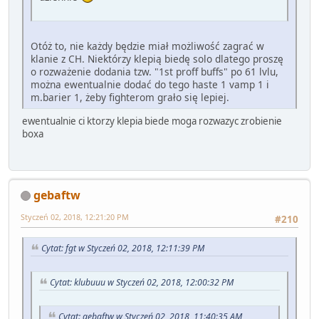
Otóż to, nie każdy będzie miał możliwość zagrać w
klanie z CH. Niektórzy klepią biedę solo dlatego proszę
o rozważenie dodania tzw. "1st proff buffs" po 61 lvlu,
można ewentualnie dodać do tego haste 1 vamp 1 i
m.barier 1, żeby fighterom grało się lepiej.
ewentualnie ci ktorzy klepia biede moga rozwazyc zrobienie
boxa
gebaftw
Styczeń 02, 2018, 12:21:20 PM
#210
Cytat: fgt w Styczeń 02, 2018, 12:11:39 PM
Cytat: klubuuu w Styczeń 02, 2018, 12:00:32 PM
Cytat: gebaftw w Styczeń 02, 2018, 11:40:35 AM