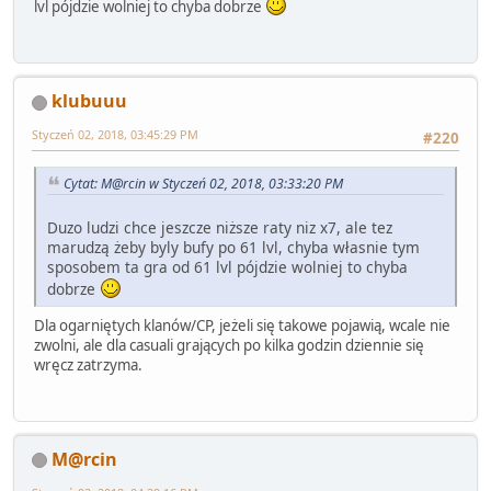
lvl pójdzie wolniej to chyba dobrze
klubuuu
Styczeń 02, 2018, 03:45:29 PM
#220
Cytat: M@rcin w Styczeń 02, 2018, 03:33:20 PM
Duzo ludzi chce jeszcze niższe raty niz x7, ale tez
marudzą żeby byly bufy po 61 lvl, chyba własnie tym
sposobem ta gra od 61 lvl pójdzie wolniej to chyba
dobrze
Dla ogarniętych klanów/CP, jeżeli się takowe pojawią, wcale nie
zwolni, ale dla casuali grających po kilka godzin dziennie się
wręcz zatrzyma.
M@rcin