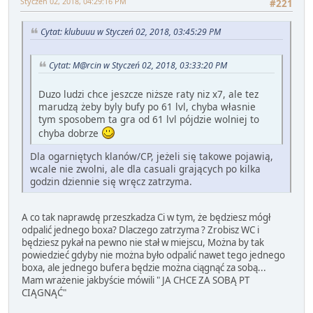
Styczeń 02, 2018, 04:29:16 PM
#221
Cytat: klubuuu w Styczeń 02, 2018, 03:45:29 PM
Cytat: M@rcin w Styczeń 02, 2018, 03:33:20 PM
Duzo ludzi chce jeszcze niższe raty niz x7, ale tez
marudzą żeby byly bufy po 61 lvl, chyba własnie
tym sposobem ta gra od 61 lvl pójdzie wolniej to
chyba dobrze
Dla ogarniętych klanów/CP, jeżeli się takowe pojawią,
wcale nie zwolni, ale dla casuali grających po kilka
godzin dziennie się wręcz zatrzyma.
A co tak naprawdę przeszkadza Ci w tym, że będziesz mógł
odpalić jednego boxa? Dlaczego zatrzyma ? Zrobisz WC i
będziesz pykał na pewno nie stał w miejscu, Można by tak
powiedzieć gdyby nie można było odpalić nawet tego jednego
boxa, ale jednego bufera będzie można ciągnąć za sobą...
Mam wrażenie jakbyście mówili " JA CHCE ZA SOBĄ PT
CIĄGNĄĆ"