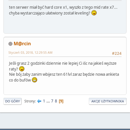
ten serwer miał być hard core x1, wyszło z tego mid rate x7...
chyba wystarczająco ułatwiony został leveling?
M@rcin
Styczeń 03, 2018, 12:29:55 AM
#224
Jeśli grasz 2 godzinki dziennie nie lepiej Ci iśc na jakieś wyższe
raty?
Nie bój żaby zanim wbijesz ten 61lvl zaraz będzie nowa ankieta
co do bufów
1
...
7
8
Strony
9
DO GÓRY
AKCJE UŻYTKOWNIKA