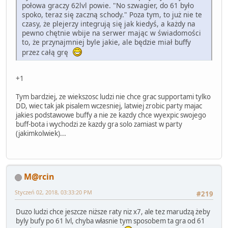
połowa graczy 62lvl powie. "No szwagier, do 61 było
spoko, teraz się zaczną schody." Poza tym, to już nie te
czasy, że plejerzy integrują się jak kiedyś, a każdy na
pewno chętnie wbije na serwer mając w świadomości
to, że przynajmniej byle jakie, ale będzie miał buffy
przez całą grę
+1
Tym bardziej, ze wiekszosc ludzi nie chce grac supportami tylko
DD, wiec tak jak pisalem wczesniej, latwiej zrobic party majac
jakies podstawowe buffy a nie ze kazdy chce wyexpic swojego
buff-bota i wychodzi ze kazdy gra solo zamiast w party
(jakimkolwiek)...
M@rcin
Styczeń 02, 2018, 03:33:20 PM
#219
Duzo ludzi chce jeszcze niższe raty niz x7, ale tez marudzą żeby
byly bufy po 61 lvl, chyba własnie tym sposobem ta gra od 61