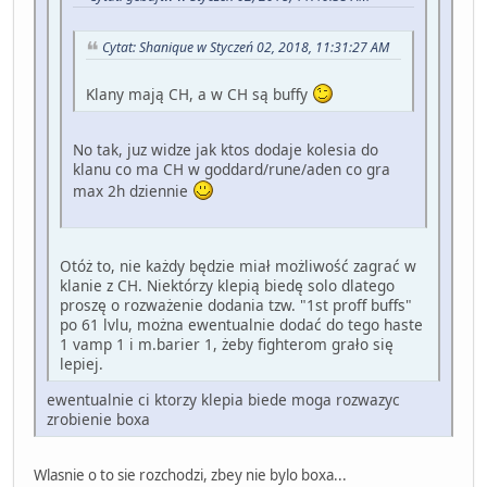
Cytat: Shanique w Styczeń 02, 2018, 11:31:27 AM
Klany mają CH, a w CH są buffy
No tak, juz widze jak ktos dodaje kolesia do
klanu co ma CH w goddard/rune/aden co gra
max 2h dziennie
Otóż to, nie każdy będzie miał możliwość zagrać w
klanie z CH. Niektórzy klepią biedę solo dlatego
proszę o rozważenie dodania tzw. "1st proff buffs"
po 61 lvlu, można ewentualnie dodać do tego haste
1 vamp 1 i m.barier 1, żeby fighterom grało się
lepiej.
ewentualnie ci ktorzy klepia biede moga rozwazyc
zrobienie boxa
Wlasnie o to sie rozchodzi, zbey nie bylo boxa...