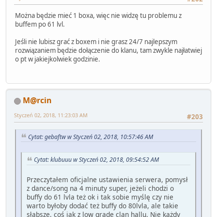
Można będzie mieć 1 boxa, więc nie widzę tu problemu z
buffem po 61 lvl.
Jeśli nie lubisz grać z boxem i nie grasz 24/7 najlepszym
rozwiązaniem będzie dołączenie do klanu, tam zwykle najłatwiej
o pt w jakiejkolwiek godzinie.
M@rcin
Styczeń 02, 2018, 11:23:03 AM
#203
Cytat: gebaftw w Styczeń 02, 2018, 10:57:46 AM
Cytat: klubuuu w Styczeń 02, 2018, 09:54:52 AM
Przeczytałem oficjalne ustawienia serwera, pomysł
z dance/song na 4 minuty super, jeżeli chodzi o
buffy do 61 lvla też ok i tak sobie myślę czy nie
warto byłoby dodać też buffy do 80lvla, ale takie
słabsze, coś jak z low grade clan hallu. Nie każdy