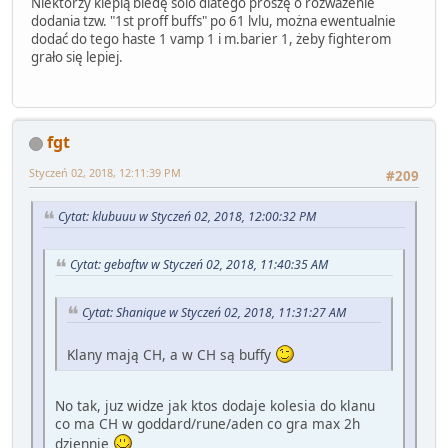
Niektórzy klepią biedę solo dlatego proszę o rozważenie
dodania tzw. "1st proff buffs" po 61 lvlu, można ewentualnie
dodać do tego haste 1 vamp 1 i m.barier 1, żeby fighterom
grało się lepiej.
fgt
Styczeń 02, 2018, 12:11:39 PM
#209
Cytat: klubuuu w Styczeń 02, 2018, 12:00:32 PM
Cytat: gebaftw w Styczeń 02, 2018, 11:40:35 AM
Cytat: Shanique w Styczeń 02, 2018, 11:31:27 AM
Klany mają CH, a w CH są buffy
No tak, juz widze jak ktos dodaje kolesia do klanu
co ma CH w goddard/rune/aden co gra max 2h
dziennie