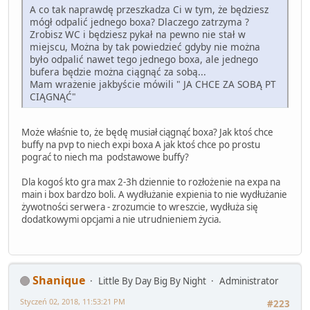
A co tak naprawdę przeszkadza Ci w tym, że będziesz
mógł odpalić jednego boxa? Dlaczego zatrzyma ?
Zrobisz WC i będziesz pykał na pewno nie stał w
miejscu, Można by tak powiedzieć gdyby nie można
było odpalić nawet tego jednego boxa, ale jednego
bufera będzie można ciągnąć za sobą...
Mam wrażenie jakbyście mówili " JA CHCE ZA SOBĄ PT
CIĄGNĄĆ"
Może właśnie to, że będę musiał ciągnąć boxa? Jak ktoś chce
buffy na pvp to niech expi boxa A jak ktoś chce po prostu
pograć to niech ma podstawowe buffy?
Dla kogoś kto gra max 2-3h dziennie to rozłożenie na expa na
main i box bardzo boli. A wydłużanie expienia to nie wydłużanie
żywotności serwera - zrozumcie to wreszcie, wydłuża się
dodatkowymi opcjami a nie utrudnieniem życia.
Shanique
Little By Day Big By Night
Administrator
Styczeń 02, 2018, 11:53:21 PM
#223