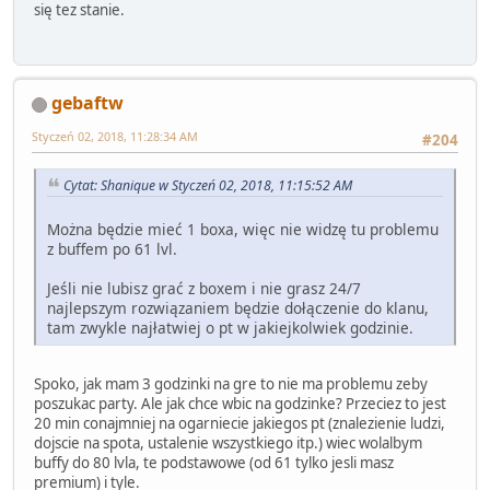
się tez stanie.
gebaftw
Styczeń 02, 2018, 11:28:34 AM
#204
Cytat: Shanique w Styczeń 02, 2018, 11:15:52 AM
Można będzie mieć 1 boxa, więc nie widzę tu problemu
z buffem po 61 lvl.
Jeśli nie lubisz grać z boxem i nie grasz 24/7
najlepszym rozwiązaniem będzie dołączenie do klanu,
tam zwykle najłatwiej o pt w jakiejkolwiek godzinie.
Spoko, jak mam 3 godzinki na gre to nie ma problemu zeby
poszukac party. Ale jak chce wbic na godzinke? Przeciez to jest
20 min conajmniej na ogarniecie jakiegos pt (znalezienie ludzi,
dojscie na spota, ustalenie wszystkiego itp.) wiec wolalbym
buffy do 80 lvla, te podstawowe (od 61 tylko jesli masz
premium) i tyle.