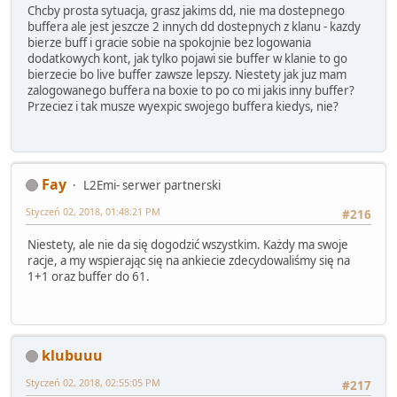
Chcby prosta sytuacja, grasz jakims dd, nie ma dostepnego
buffera ale jest jeszcze 2 innych dd dostepnych z klanu - kazdy
bierze buff i gracie sobie na spokojnie bez logowania
dodatkowych kont, jak tylko pojawi sie buffer w klanie to go
bierzecie bo live buffer zawsze lepszy. Niestety jak juz mam
zalogowanego buffera na boxie to po co mi jakis inny buffer?
Przeciez i tak musze wyexpic swojego buffera kiedys, nie?
Fay
L2Emi- serwer partnerski
Styczeń 02, 2018, 01:48:21 PM
#216
Niestety, ale nie da się dogodzić wszystkim. Każdy ma swoje
racje, a my wspierając się na ankiecie zdecydowaliśmy się na
1+1 oraz buffer do 61.
klubuuu
Styczeń 02, 2018, 02:55:05 PM
#217