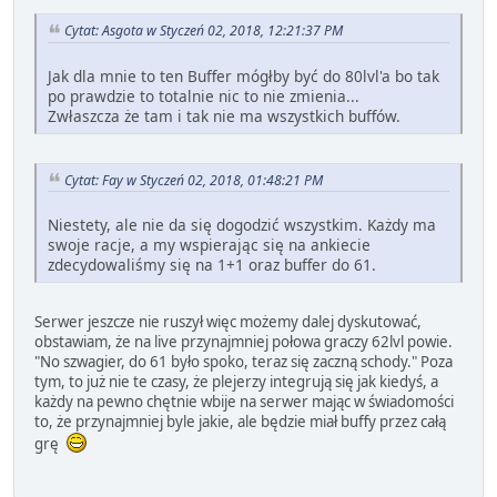
Cytat: Asgota w Styczeń 02, 2018, 12:21:37 PM
Jak dla mnie to ten Buffer mógłby być do 80lvl'a bo tak
po prawdzie to totalnie nic to nie zmienia...
Zwłaszcza że tam i tak nie ma wszystkich buffów.
Cytat: Fay w Styczeń 02, 2018, 01:48:21 PM
Niestety, ale nie da się dogodzić wszystkim. Każdy ma
swoje racje, a my wspierając się na ankiecie
zdecydowaliśmy się na 1+1 oraz buffer do 61.
Serwer jeszcze nie ruszył więc możemy dalej dyskutować,
obstawiam, że na live przynajmniej połowa graczy 62lvl powie.
"No szwagier, do 61 było spoko, teraz się zaczną schody." Poza
tym, to już nie te czasy, że plejerzy integrują się jak kiedyś, a
każdy na pewno chętnie wbije na serwer mając w świadomości
to, że przynajmniej byle jakie, ale będzie miał buffy przez całą
grę