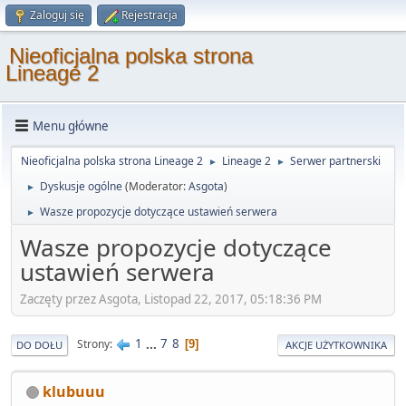
Zaloguj się
Rejestracja
Nieoficjalna polska strona
Lineage 2
Menu główne
Nieoficjalna polska strona Lineage 2
Lineage 2
Serwer partnerski
►
►
Dyskusje ogólne
(Moderator:
Asgota
)
►
Wasze propozycje dotyczące ustawień serwera
►
Wasze propozycje dotyczące
ustawień serwera
Zaczęty przez Asgota, Listopad 22, 2017, 05:18:36 PM
1
...
7
8
Strony
9
DO DOŁU
AKCJE UŻYTKOWNIKA
klubuuu