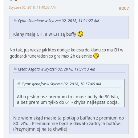
Styczeń 02, 2018, 11:40:35 AM
#207
Cytat: Shanique w Styczeń 02, 2018, 11:31:27 AM
Klany mają CH, a w CH są buffy
No tak, juz widze jak ktos dodaje kolesia do klanu co ma CH w
goddard/rune/aden co gra max 2h dziennie
Cytat: Asgota w Styczeń 02, 2018, 11:37:13 AM
Cytat: gebaftw w Styczeń 02, 2018, 10:57:46 AM
Albo jesli masz premium to i masz buffy do 80 lvla,
a bez premium tylko do 61 - chyba najlepsza opcja.
Nie wiem skąd macie tą plotkę o buffach z premium do
80 lvl'a... Premium nie będzie dawało żadnych buffów.
(Przynajmniej na tą chwile)