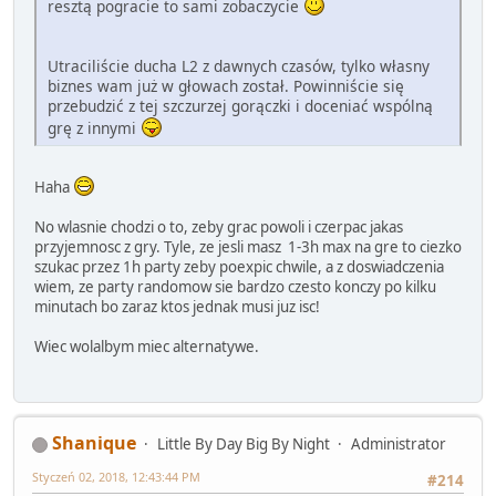
resztą pogracie to sami zobaczycie
Utraciliście ducha L2 z dawnych czasów, tylko własny
biznes wam już w głowach został. Powinniście się
przebudzić z tej szczurzej gorączki i doceniać wspólną
grę z innymi
Haha
No wlasnie chodzi o to, zeby grac powoli i czerpac jakas
przyjemnosc z gry. Tyle, ze jesli masz 1-3h max na gre to ciezko
szukac przez 1h party zeby poexpic chwile, a z doswiadczenia
wiem, ze party randomow sie bardzo czesto konczy po kilku
minutach bo zaraz ktos jednak musi juz isc!
Wiec wolalbym miec alternatywe.
Shanique
Little By Day Big By Night
Administrator
Styczeń 02, 2018, 12:43:44 PM
#214