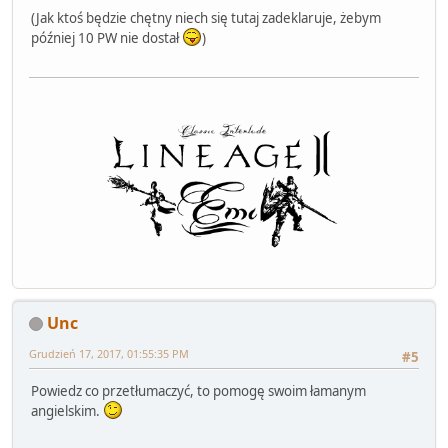
(Jak ktoś będzie chętny niech się tutaj zadeklaruje, żebym
później 10 PW nie dostał
)
Unc
Grudzień 17, 2017, 01:55:35 PM
#5
Powiedz co przetłumaczyć, to pomogę swoim łamanym
angielskim.