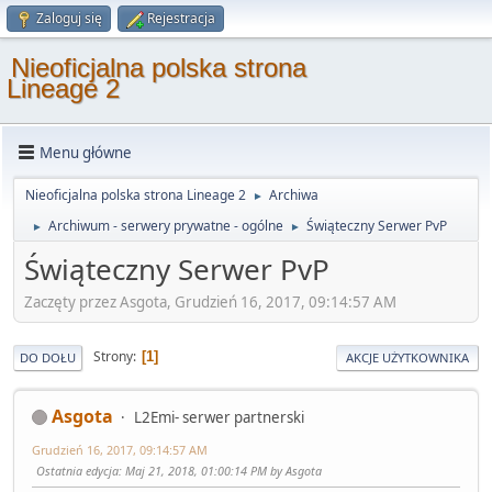
Zaloguj się
Rejestracja
Nieoficjalna polska strona
Lineage 2
Menu główne
Nieoficjalna polska strona Lineage 2
Archiwa
►
Archiwum - serwery prywatne - ogólne
Świąteczny Serwer PvP
►
►
Świąteczny Serwer PvP
Zaczęty przez Asgota, Grudzień 16, 2017, 09:14:57 AM
Strony
1
DO DOŁU
AKCJE UŻYTKOWNIKA
Asgota
L2Emi- serwer partnerski
Grudzień 16, 2017, 09:14:57 AM
Ostatnia edycja
: Maj 21, 2018, 01:00:14 PM by Asgota