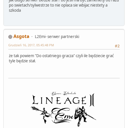
jak dlugo serwer bedzie stal ? bo jesli ma byc zamkniety od razu
po swietach/sylwestrze to nie oplaca sie wbijac niestety a
szkoda
Asgota
L2Emi- serwer partnerski
Grudzień 16, 2017, 05:45:48 PM
#2
że tak powiem "Do ostatniego gracza" czyli ile będziecie grać
tyle będzie stał.