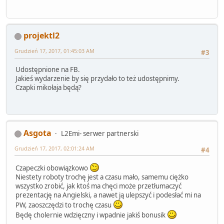
projektl2
Grudzień 17, 2017, 01:45:03 AM
#3
Udostępnione na FB.
Jakieś wydarzenie by się przydało to też udostępnimy.
Czapki mikołaja będą?
Asgota
L2Emi- serwer partnerski
Grudzień 17, 2017, 02:01:24 AM
#4
Czapeczki obowiązkowo
Niestety roboty trochę jest a czasu mało, samemu ciężko
wszystko zrobić, jak ktoś ma chęci może przetłumaczyć
prezentację na Angielski, a nawet ją ulepszyć i podesłać mi na
PW, zaoszczędzi to trochę czasu
Będę cholernie wdzięczny i wpadnie jakiś bonusik