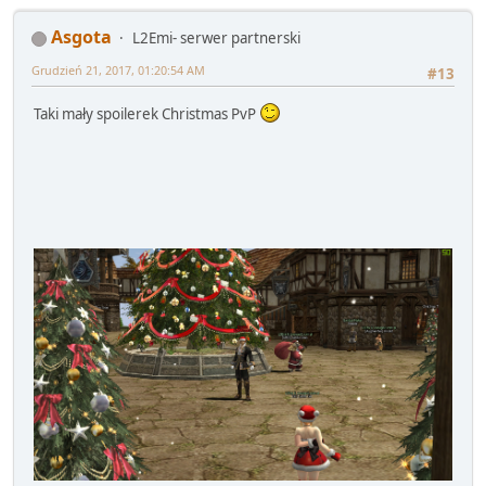
Asgota
L2Emi- serwer partnerski
Grudzień 21, 2017, 01:20:54 AM
#13
Taki mały spoilerek Christmas PvP