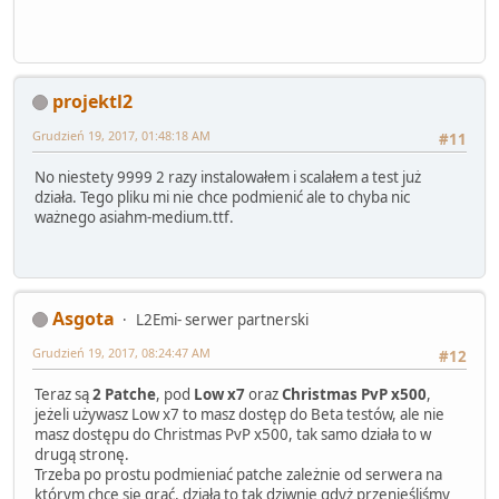
projektl2
Grudzień 19, 2017, 01:48:18 AM
#11
No niestety 9999 2 razy instalowałem i scalałem a test już
działa. Tego pliku mi nie chce podmienić ale to chyba nic
ważnego asiahm-medium.ttf.
Asgota
L2Emi- serwer partnerski
Grudzień 19, 2017, 08:24:47 AM
#12
Teraz są
2 Patche
, pod
Low x7
oraz
Christmas PvP x500
,
jeżeli używasz Low x7 to masz dostęp do Beta testów, ale nie
masz dostępu do Christmas PvP x500, tak samo działa to w
drugą stronę.
Trzeba po prostu podmieniać patche zależnie od serwera na
którym chce się grać, działa to tak dziwnie gdyż przenieśliśmy