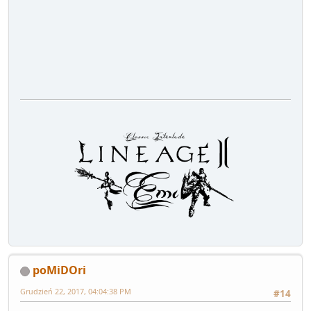
poMiDOri
Grudzień 22, 2017, 04:04:38 PM
#14