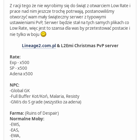
Z racji tego że nie wyrobimy się do świąt z otwarciem Low Rate i
prace nad nim jeszcze trochę potrwają, postanowiliśmy
otworzyć wam mały świąteczny serwer z typowymi
ustawieniami PvP, Serwer będzie stał na tych samych plikach co
Low Rate, więc jest to szansa dla was by przetestować postacie i
nie tylko w boju
Lineage2.com.pl
& L2Emi Christmas PvP server
Rate:
Exp - x500
SP - x500
Adena x500
NPC:
-Global GK
-Full Buffer Kot/Koń, Malaria, Resisty
-GM/s do S grade (wszystko za adena)
Farma:
(Ruins of Despair)
Normalne Moby:
-EWS,
-EAS,
-EWA,