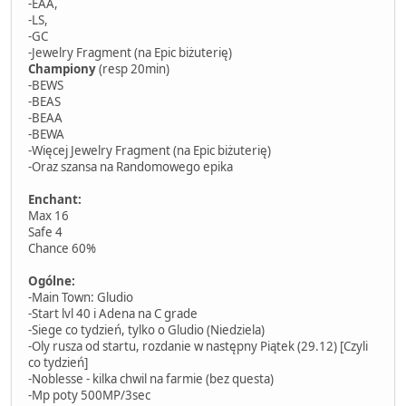
-EAA,
-LS,
-GC
-Jewelry Fragment (na Epic biżuterię)
Championy
(resp 20min)
-BEWS
-BEAS
-BEAA
-BEWA
-Więcej Jewelry Fragment (na Epic biżuterię)
-Oraz szansa na Randomowego epika
Enchant:
Max 16
Safe 4
Chance 60%
Ogólne:
-Main Town: Gludio
-Start lvl 40 i Adena na C grade
-Siege co tydzień, tylko o Gludio (Niedziela)
-Oly rusza od startu, rozdanie w następny Piątek (29.12) [Czyli
co tydzień]
-Noblesse - kilka chwil na farmie (bez questa)
-Mp poty 500MP/3sec