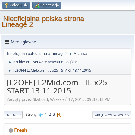
Zaloguj się
Rejestracja
Nieoficjalna polska strona
Lineage 2
Menu główne
Nieoficjalna polska strona Lineage 2
Archiwa
►
Archiwum - serwery prywatne - ogólne
►
[L2OFF] L2Mid.com - IL x25 - START 13.11.2015
►
[L2OFF] L2Mid.com - IL x25 -
START 13.11.2015
Zaczęty przez SkyLord, Wrzesień 17, 2015, 09:38:43 PM
1
2
3
Strony
4
DO DOŁU
AKCJE UŻYTKOWNIKA
Fresh