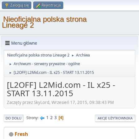
Zaloguj się
Rejestracja
Nieoficjalna polska strona
Lineage 2
Menu główne
Nieoficjalna polska strona Lineage 2
Archiwa
►
Archiwum - serwery prywatne - ogólne
►
[L2OFF] L2Mid.com - IL x25 - START 13.11.2015
►
[L2OFF] L2Mid.com - IL x25 -
START 13.11.2015
Zaczęty przez SkyLord, Wrzesień 17, 2015, 09:38:43 PM
1
2
3
Strony
4
DO DOŁU
AKCJE UŻYTKOWNIKA
Fresh