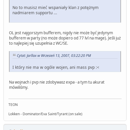
No to musisz mieć wspaniały klan z potężnym
nadmiarem supportu ...
OL jest najgorszym bufferem, nigdy nie może być jedynym
bufferem w party (no może dopiero od 77 lvl na mage). Jeśli już
to najlepiej się uzupełnia z WC/SE.
Cytat: Jarllax w Wrzesień 13, 2007, 03:22:20 PM
I który nie ma w ogóle wojen, ani mass pvp :<
Na wojnach i pvp nie zdobywasz expa - a tym tu akurat
mówiliśmy.
TEON
Lokken - Dominator/Eva Saint/Tyrant (on sale)