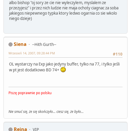
albo bishop "oj sory ze cie nie wyleczylem, myslalem ze
przezyjesz" i przez nich ludzie nie maja ochoty ciagnac za soba
jakiegos niepewnego typka ktory ledwo ogarnia co sie wkolo
niego dzieje)
Siena
--Hith Gurth--
Wrzesień 14, 2007, 09:28:44 PM
#110
OL wystarczy na Exp jako jedyny buffer, tylko na 77, i tylko jeśli
w pt jest dodatkowo BD 74+
Piszę poprawnie po polsku
Nie smuć się, że się skończyło... ciesz się, że było...
Reina
VIP