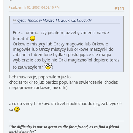
Październik 02, 2007, 04:08:10 PM
#111
Cytat: Thaald w Marzec 11, 2007, 02:19:00 PM
Eee ... umm... czy pisalem juz zeby zmienic nazwe
tematu?
Orkowie-mistycy lub Orczy magowie lub Orkowie-
magowie lub Orczy mistycy lub orkowe maszynki do
zabijania lub zielone bydlaki poslugujace sie magia
wybierzcie cos byle nie Orki-magiczne(lol dopiero teraz
to zauwazylem?
)
heh masz racje, poprawilem juz to
chociaz "orki" to juz bardzo popularne stwierdzenie, chociaz
niepoprawne (orkowie, nie orki)
a co do samych orkow, ich trzeba pokochac do gry, za brzydkie
sa
"The difficulty is not so great to die for a friend, as to find a friend
worth dying for"