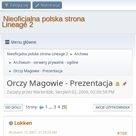
Zaloguj się
Rejestracja
Nieoficjalna polska strona
Lineage 2
Menu główne
Nieoficjalna polska strona Lineage 2
Archiwa
►
Archiwum - serwery prywatne - ogólne
►
Orczy Magowie - Prezentacja
►
Orczy Magowie - Prezentacja
Zaczęty przez Warlordzik, Sierpień 02, 2006, 02:06:58 PM
1
...
3
4
Strony
5
DO DOŁU
AKCJE UŻYTKOWNIKA
Lokken
Wrzesień 13, 2007, 01:28:03 AM
#100