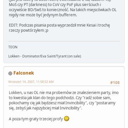
MoS czy PT (darkness) to CoV czy PoF plus sierściuch i
oczywiście BD/SwS to konieczność. Na takich miejscówkach OL
nigdy nie może być jedynym bufferem.
EDIT: Podczas pisania posta wyprzedził mnie Kesai i trochę
rzeczy powtórzyłem ;p
TEON
Lokken - Dominator/Eva Saint/Tyrant (on sale)
Falconek
Wrzesień 14, 2007, 11:58:52 AM
#108
Lokken, u nas OL nie ma probemów ze znalezieniem party, imo
to kwestia jak klan do tego podchodzi. Czy "radź sobie sam,
pokochamy cię jak będziesz miał Invincibility", czy "postaramy
się, żebyś jak najszybciej miał Invincibility".
A poza tym graty trzeciej profy