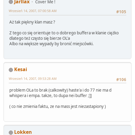
Jarllax
Cover Me !
Wrzesień 14, 2007, 07:00:58 AM
#105
Aż tak piękny klan masz ?
Z tego co się orientuje to o dobrego buffera w klanie ciężko
dlatego też często się bierze OL'a
Albo na większe wypady by bronić miejscówki.
Kesai
Wrzesień 14, 2007, 09:53:28 AM
#106
problem OLa to brak (calkowity) haste'a i do 77 nie ma d
whispera i empa. takze, to dupa nei buffer ;]]
( co nie zmienia faktu, ze na mass jest niezastapiony )
Lokken