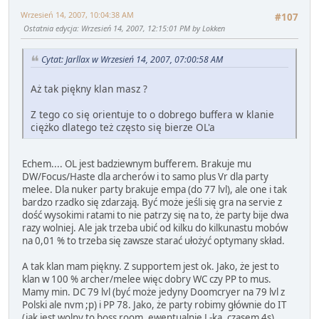
Wrzesień 14, 2007, 10:04:38 AM
#107
Ostatnia edycja
: Wrzesień 14, 2007, 12:15:01 PM by Lokken
Cytat: Jarllax w Wrzesień 14, 2007, 07:00:58 AM
Aż tak piękny klan masz ?
Z tego co się orientuje to o dobrego buffera w klanie
ciężko dlatego też często się bierze OL'a
Echem.... OL jest badziewnym bufferem. Brakuje mu
DW/Focus/Haste dla archerów i to samo plus Vr dla party
melee. Dla nuker party brakuje empa (do 77 lvl), ale one i tak
bardzo rzadko się zdarzają. Być może jeśli się gra na servie z
dość wysokimi ratami to nie patrzy się na to, że party bije dwa
razy wolniej. Ale jak trzeba ubić od kilku do kilkunastu mobów
na 0,01 % to trzeba się zawsze starać ułożyć optymany skład.
A tak klan mam piękny. Z supportem jest ok. Jako, że jest to
klan w 100 % archer/melee więc dobry WC czy PP to mus.
Mamy min. DC 79 lvl (być może jedyny Doomcryer na 79 lvl z
Polski ale nvm ;p) i PP 78. Jako, że party robimy głównie do IT
(jak jest wolny to boss room, ewentualnie L-ka, czasem 4s),