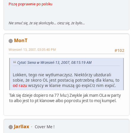
Piszę poprawnie po polsku
Nie smuć się, że się skończyło... ciesz się, że było...
MonT
Wrzesień 13, 2007, 03:05:40 PM
#102
Cytat: Siena w Wrzesień 13, 2007, 08:15:19 AM
Lokken, tego nie wytłumaczysz. Niektórzy ubzdurali
sobie, że skoro OL jest postacią potrzebną dla klanu, to
od razu
wszyscy w klanie muszą go expić/z nim expić.
Tak się dzieje dopiero na 77 lvlu:) Zwykle jak mam OLa w party
to albo jest to pt klanowe albo poprostu jest to moj kumpel.
Jarllax
Cover Me !