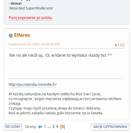
- Homer
Retarded SuperModerator
Piszę poprawnie po polsku
Elfares
Październik 02, 2007, 04:30:29 PM
#112
Nie no ale nieźli są.. OL w klanie to wymiata i każdy też ^^
http://piczolandia.miniville.fr/
W każdej sekundzie,na każdym oddechu ktoś traci życie,
co mrugnięcie , kogoś marzenia odpływają,w rozczarowaniu otchłani
znikają.
Czytając moje myśli przelane,słowa do śmierci dobrane,
ktoś w jakimś zakątku świata,gubi bezcenne życia światła.
1
...
3
4
Strony
5
DO GÓRY
AKCJE UŻYTKOWNIKA