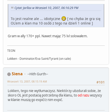
Cytat: Jarllax w Wrzesień 10, 2007, 06:16:29 PM
To jest realne ale ... idiotyczne
[ no chyba że gra się
OL'em a klan ma 10 osób z tego na dzień 1 online ]
Gram w ally 170+ ppl. Nawet mając 75 lvl solowałem.
TEON
Lokken - Dominator/Eva Saint/Tyrant (on sale)
Siena
--Hith Gurth--
Wrzesień 13, 2007, 08:15:19 AM
#101
Lokken, tego nie wytłumaczysz. Niektórzy ubzdurali sobie, że
skoro OL jest postacią potrzebną dla klanu, to
od razu
wszyscy
w klanie muszą go expić/z nim expić.