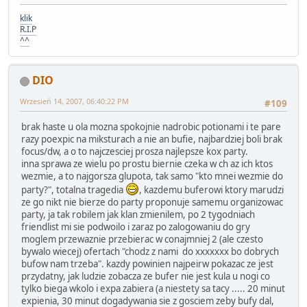
klik
R.I.P
^^
DIO
Wrzesień 14, 2007, 06:40:22 PM
#109
brak haste u ola mozna spokojnie nadrobic potionami i te pare
razy poexpic na miksturach a nie an bufie, najbardziej boli brak
focus/dw, a o to najczesciej prosza najlepsze kox party.
inna sprawa ze wielu po prostu biernie czeka w ch az ich ktos
wezmie, a to najgorsza glupota, tak samo "kto mnei wezmie do
party?", totalna tragedia
, kazdemu buferowi ktory marudzi
ze go nikt nie bierze do party proponuje samemu organizowac
party, ja tak robilem jak klan zmienilem, po 2 tygodniach
friendlist mi sie podwoilo i zaraz po zalogowaniu do gry
moglem przewaznie przebierac w conajmniej 2 (ale czesto
bywalo wiecej) ofertach "chodz z nami do xxxxxxx bo dobrych
bufow nam trzeba". kazdy powinien najpeirw pokazac ze jest
przydatny, jak ludzie zobacza ze bufer nie jest kula u nogi co
tylko biega wkolo i expa zabiera (a niestety sa tacy ..... 20 minut
expienia, 30 minut dogadywania sie z gosciem zeby bufy dal,