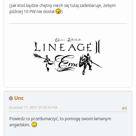
(Jak ktoś będzie chętny niech się tutaj zadeklaruje, żebym
później 10 PW nie dostał
)
Unc
Grudzień 17, 2017, 01:55:35 PM
#5
Powiedz co przetłumaczyć, to pomogę swoim łamanym
angielskim.