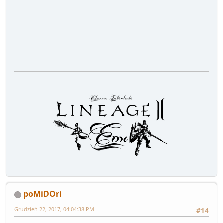
poMiDOri
Grudzień 22, 2017, 04:04:38 PM
#14