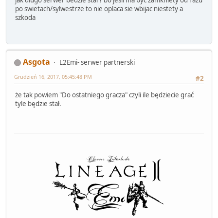
jak dlugo serwer bedzie stal ? bo jesli ma byc zamkniety od razu
po swietach/sylwestrze to nie oplaca sie wbijac niestety a
szkoda
Asgota
L2Emi- serwer partnerski
Grudzień 16, 2017, 05:45:48 PM
#2
że tak powiem "Do ostatniego gracza" czyli ile będziecie grać
tyle będzie stał.