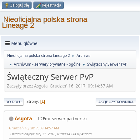
Zaloguj się
Rejestracja
Nieoficjalna polska strona
Lineage 2
Menu główne
Nieoficjalna polska strona Lineage 2
Archiwa
►
Archiwum - serwery prywatne - ogólne
Świąteczny Serwer PvP
►
►
Świąteczny Serwer PvP
Zaczęty przez Asgota, Grudzień 16, 2017, 09:14:57 AM
Strony
1
DO DOŁU
AKCJE UŻYTKOWNIKA
Asgota
L2Emi- serwer partnerski
Grudzień 16, 2017, 09:14:57 AM
Ostatnia edycja
: Maj 21, 2018, 01:00:14 PM by Asgota