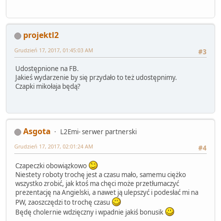
projektl2
Grudzień 17, 2017, 01:45:03 AM
#3
Udostępnione na FB.
Jakieś wydarzenie by się przydało to też udostępnimy.
Czapki mikołaja będą?
Asgota
L2Emi- serwer partnerski
Grudzień 17, 2017, 02:01:24 AM
#4
Czapeczki obowiązkowo
Niestety roboty trochę jest a czasu mało, samemu ciężko
wszystko zrobić, jak ktoś ma chęci może przetłumaczyć
prezentację na Angielski, a nawet ją ulepszyć i podesłać mi na
PW, zaoszczędzi to trochę czasu
Będę cholernie wdzięczny i wpadnie jakiś bonusik