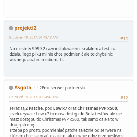
projektl2
Grudzień 19, 2017, 01:48:18 AM
#11
No niestety 9999 2 razy instalowałem i scalałem a test już
działa. Tego pliku mi nie chce podmienić ale to chyba nic
ważnego asiahm-medium.ttf.
Asgota
L2Emi- serwer partnerski
Grudzień 19, 2017, 08:24:47 AM
#12
Teraz są
2 Patche
, pod
Low x7
oraz
Christmas PvP x500
,
jeżeli używasz Low x7 to masz dostęp do Beta testów, ale nie
masz dostępu do Christmas PvP x500, tak samo działa to w
drugą stronę.
Trzeba po prostu podmieniać patche zależnie od serwera na
którym chce się grać, działa to tak dziwnie gdyż przenieśliśmy