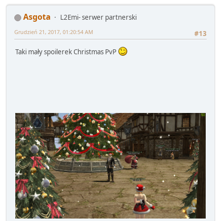
Asgota
L2Emi- serwer partnerski
Grudzień 21, 2017, 01:20:54 AM
#13
Taki mały spoilerek Christmas PvP