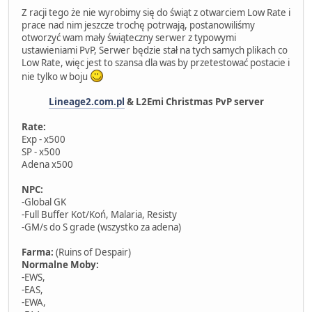
Z racji tego że nie wyrobimy się do świąt z otwarciem Low Rate i
prace nad nim jeszcze trochę potrwają, postanowiliśmy
otworzyć wam mały świąteczny serwer z typowymi
ustawieniami PvP, Serwer będzie stał na tych samych plikach co
Low Rate, więc jest to szansa dla was by przetestować postacie i
nie tylko w boju
Lineage2.com.pl
& L2Emi Christmas PvP server
Rate:
Exp - x500
SP - x500
Adena x500
NPC:
-Global GK
-Full Buffer Kot/Koń, Malaria, Resisty
-GM/s do S grade (wszystko za adena)
Farma:
(Ruins of Despair)
Normalne Moby:
-EWS,
-EAS,
-EWA,