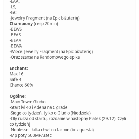
-EAA,
-LS,
-GC
-Jewelry Fragment (na Epic biżuterię)
Championy
(resp 20min)
-BEWS
-BEAS
-BEAA
-BEWA
-Więcej Jewelry Fragment (na Epic biżuterię)
-Oraz szansa na Randomowego epika
Enchant:
Max 16
Safe 4
Chance 60%
Ogólne:
-Main Town: Gludio
-Start lvl 40 i Adena na C grade
-Siege co tydzień, tylko o Gludio (Niedziela)
-Oly rusza od startu, rozdanie w następny Piątek (29.12) [Czyli
co tydzień]
-Noblesse - kilka chwil na farmie (bez questa)
-Mp poty 500MP/3sec