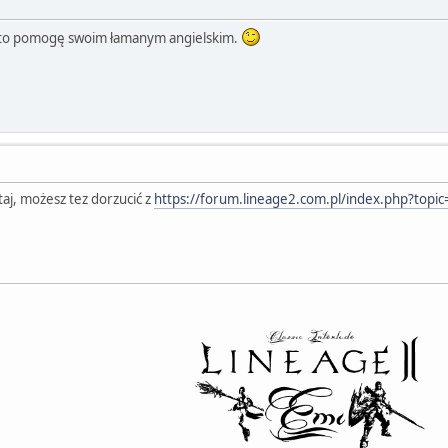
 to pomogę swoim łamanym angielskim.
taj, możesz tez dorzucić z
https://forum.lineage2.com.pl/index.php?topi