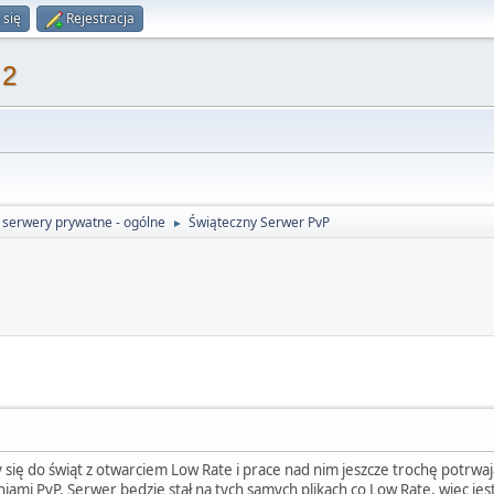
 się
Rejestracja
 2
 serwery prywatne - ogólne
Świąteczny Serwer PvP
►
y się do świąt z otwarciem Low Rate i prace nad nim jeszcze trochę potrw
ami PvP, Serwer będzie stał na tych samych plikach co Low Rate, więc jest 