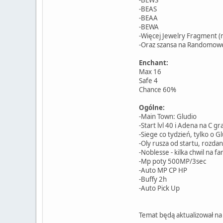
-BEAS
-BEAA
-BEWA
-Więcej Jewelry Fragment (n
-Oraz szansa na Randomow
Enchant:
Max 16
Safe 4
Chance 60%
Ogólne:
-Main Town: Gludio
-Start lvl 40 i Adena na C g
-Siege co tydzień, tylko o Gl
-Oly rusza od startu, rozdan
-Noblesse - kilka chwil na f
-Mp poty 500MP/3sec
-Auto MP CP HP
-Buffy 2h
-Auto Pick Up
Temat będą aktualizował na