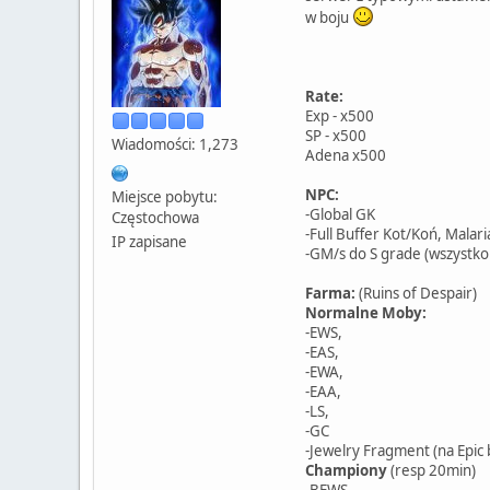
w boju
Rate:
Exp - x500
SP - x500
Wiadomości: 1,273
Adena x500
NPC:
Miejsce pobytu:
-Global GK
Częstochowa
-Full Buffer Kot/Koń, Malari
IP zapisane
-GM/s do S grade (wszystko
Farma:
(Ruins of Despair)
Normalne Moby:
-EWS,
-EAS,
-EWA,
-EAA,
-LS,
-GC
-Jewelry Fragment (na Epic 
Championy
(resp 20min)
-BEWS