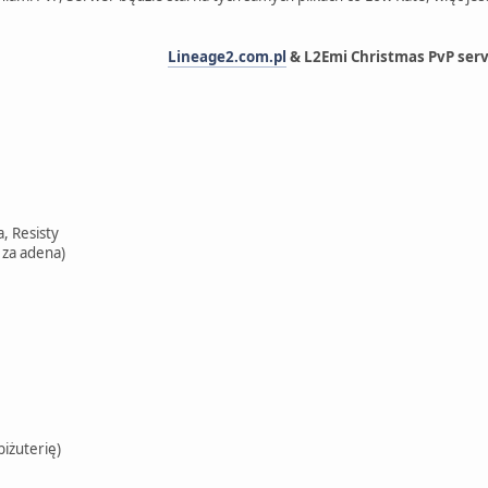
Lineage2.com.pl
& L2Emi Christmas PvP ser
a, Resisty
 za adena)
biżuterię)