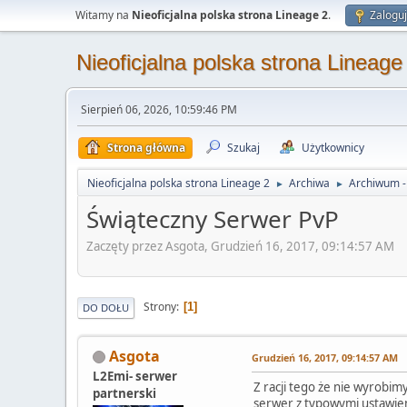
Witamy na
Nieoficjalna polska strona Lineage 2
.
Zaloguj
Nieoficjalna polska strona Lineage
Sierpień 06, 2026, 10:59:46 PM
Strona główna
Szukaj
Użytkownicy
Nieoficjalna polska strona Lineage 2
Archiwa
Archiwum -
►
►
Świąteczny Serwer PvP
Zaczęty przez Asgota, Grudzień 16, 2017, 09:14:57 AM
Strony
1
DO DOŁU
Asgota
Grudzień 16, 2017, 09:14:57 AM
L2Emi- serwer
Z racji tego że nie wyrobim
partnerski
serwer z typowymi ustawieni