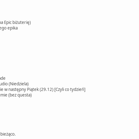
a Epic biżuterię)
ego epika
rade
udio (Niedziela)
ie w następny Piątek (29.12) [Czyli co tydzień]
armie (bez questa)
 bieżąco.