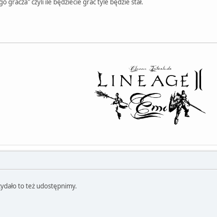
 gracza" czyli ile będziecie grać tyle będzie stał.
zydało to też udostępnimy.