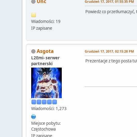
Unc
Grudzień 17, 2017, 01:55:35 PM
Powiedz co przetłumaczyć,
Wiadomości: 19
IP zapisane
Asgota
Grudzień 17, 2017, 02:15:28 PM
L2Emi- serwer
Prezentacje z tego posta tu
partnerski
Wiadomości: 1,273
Miejsce pobytu:
Częstochowa
IP zapisane