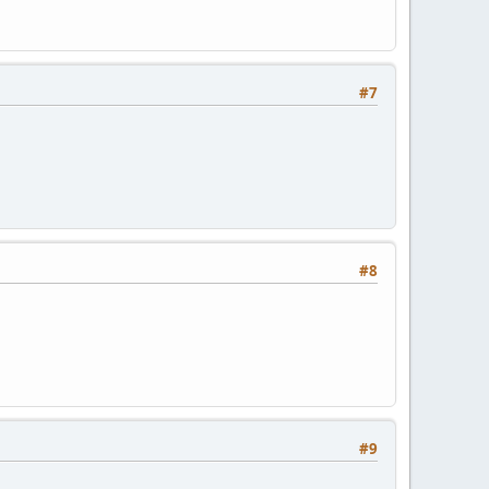
#7
#8
#9