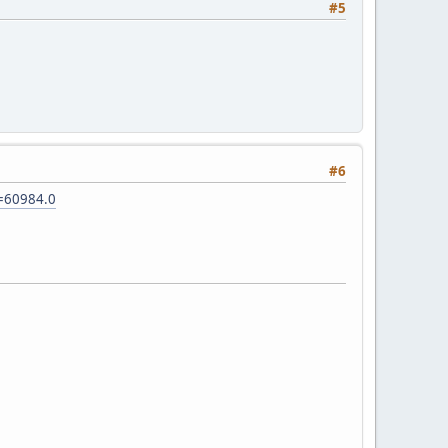
#5
#6
c=60984.0