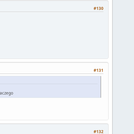
#130
#131
laczego
#132