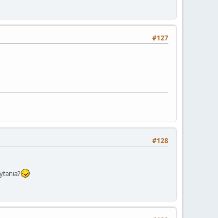
#127
#128
ytania?