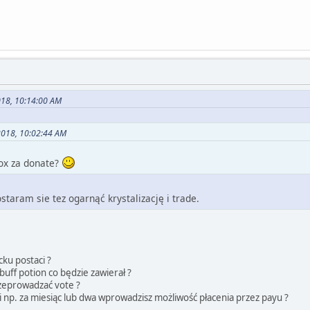
018, 10:14:00 AM
2018, 10:02:44 AM
ox za donate?
ostaram sie tez ogarnąć krystalizację i trade.
ku postaci ?
uff potion co będzie zawierał ?
zeprowadzać vote ?
ci np. za miesiąc lub dwa wprowadzisz możliwość płacenia przez payu ?