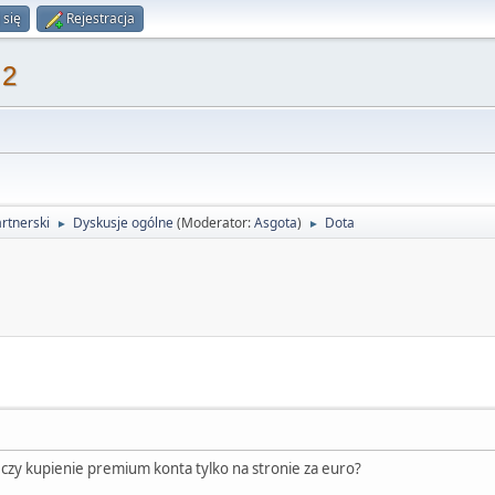
 się
Rejestracja
 2
rtnerski
Dyskusje ogólne
(Moderator:
Asgota
)
Dota
►
►
 czy kupienie premium konta tylko na stronie za euro?