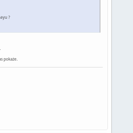
payu ?
.
as pokaże.