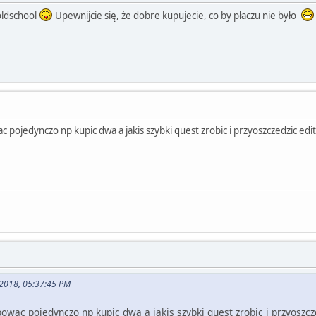
oldschool
Upewnijcie się, że dobre kupujecie, co by płaczu nie było
c pojedynczo np kupic dwa a jakis szybki quest zrobic i przyoszczedzic ed
 2018, 05:37:45 PM
powac pojedynczo np kupic dwa a jakis szybki quest zrobic i przyoszcz