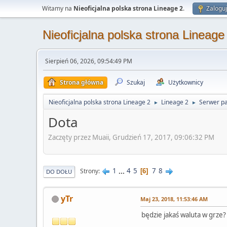
Witamy na
Nieoficjalna polska strona Lineage 2
.
Zaloguj
Nieoficjalna polska strona Lineage
Sierpień 06, 2026, 09:54:49 PM
Strona główna
Szukaj
Użytkownicy
Nieoficjalna polska strona Lineage 2
Lineage 2
Serwer pa
►
►
Dota
Zaczęty przez Muaii, Grudzień 17, 2017, 09:06:32 PM
1
...
4
5
7
8
Strony
6
DO DOŁU
yTr
Maj 23, 2018, 11:53:46 AM
będzie jakaś waluta w grze?