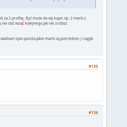
k za 2 profkę. Być może da się kupic np. 2 marki z
ę nie dać wzi
ąć
kolejnego jak nie zrobisz
awdzam opis questa jakie marki są potrzebne ( i ciągle
#135
#136