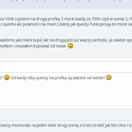
za 100k a potem na drugą profkę 3 marki każdy za 700k czyli w sumie 2,1k
ć z questa ale pewności nie mam ( zależy jak questy funkcjonują bo może si
iadomo jaki mark kupić ale na drugą jest już więcej zachodu. Ja zawsze spr
omyliłem i musiałem kupować od nowa
.
sz?
Od kiedy niby questy na profkę są zależne od siebie?
naczy można dac na jeden dote drugi scenę a trzeci zrobić jak kto chce i si