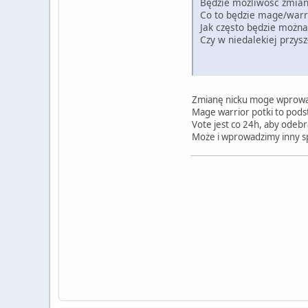
Będzie możliwość zmiany
Co to będzie mage/warri
Jak często będzie możn
Czy w niedalekiej przys
Zmianę nicku moge wprowadz
Mage warrior potki to podst
Vote jest co 24h, aby odeb
Może i wprowadzimy inny spo