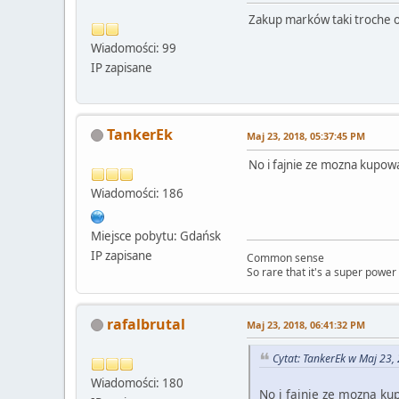
Zakup marków taki troche 
Wiadomości: 99
IP zapisane
TankerEk
Maj 23, 2018, 05:37:45 PM
No i fajnie ze mozna kupowa
Wiadomości: 186
Miejsce pobytu: Gdańsk
IP zapisane
Common sense
So rare that it's a super power
rafalbrutal
Maj 23, 2018, 06:41:32 PM
Cytat: TankerEk w Maj 23,
Wiadomości: 180
No i fajnie ze mozna ku