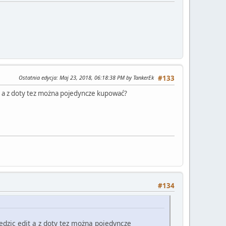
Ostatnia edycja
: Maj 23, 2018, 06:18:38 PM by TankerEk
#133
it a z doty tez można pojedyncze kupować?
#134
edzic edit a z doty tez można pojedyncze