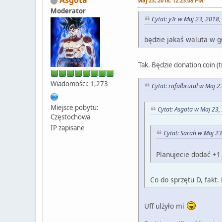
Maj 23, 2018, 12:23:08 PM
Moderator
Cytat: yTr w Maj 23, 2018
będzie jakaś waluta w g
Tak. Będzie donation coin (
Wiadomości: 1,273
Cytat: rafalbrutal w Maj 
Miejsce pobytu:
Cytat: Asgota w Maj 23,
Częstochowa
IP zapisane
Cytat: Sarah w Maj 2
Planujecie dodać +1
Co do sprzętu D, fakt.
Uff ulżyło mi