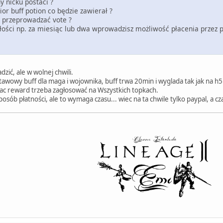
 nicku postaci ?
or buff potion co będzie zawierał ?
a przeprowadzać vote ?
złości np. za miesiąc lub dwa wprowadzisz możliwość płacenia przez 
ić, ale w wolnej chwili.
awowy buff dla maga i wojownika, buff trwa 20min i wyglada tak jak na h5
rac reward trzeba zagłosować na Wszystkich topkach.
sób płatności, ale to wymaga czasu... wiec na ta chwile tylko paypal, a cz