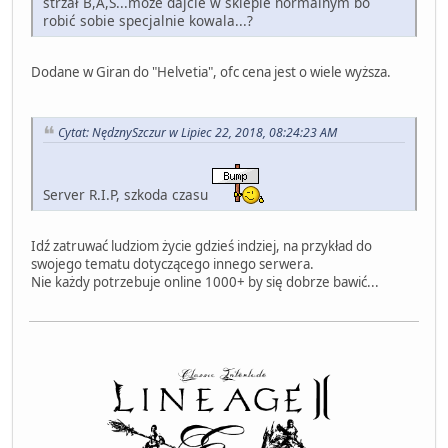
strzał B,A,S...może dajcie w sklepie normalnym bo
robić sobie specjalnie kowala...?
Dodane w Giran do "Helvetia", ofc cena jest o wiele wyższa.
Cytat: NędznySzczur w Lipiec 22, 2018, 08:24:23 AM
Server R.I.P, szkoda czasu
Idź zatruwać ludziom życie gdzieś indziej, na przykład do
swojego tematu dotyczącego innego serwera.
Nie każdy potrzebuje online 1000+ by się dobrze bawić...