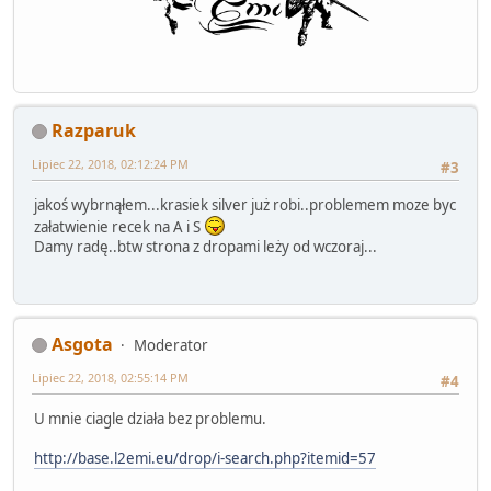
Razparuk
Lipiec 22, 2018, 02:12:24 PM
#3
jakoś wybrnąłem...krasiek silver już robi..problemem moze byc
załatwienie recek na A i S
Damy radę..btw strona z dropami leży od wczoraj...
Asgota
Moderator
Lipiec 22, 2018, 02:55:14 PM
#4
U mnie ciagle działa bez problemu.
http://base.l2emi.eu/drop/i-search.php?itemid=57