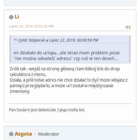
Li
Lipiec 22, 2018, 07:52:26 PM
#6
Cytat: Razparuk w Lipiec 22, 2018, 06:00:59 PM
mi działało do urlopu...ale teraz mam problem pisze
"nie można odnaleźć adresu" czy coś w ten deseń...
Zrób tak - wejdź na stronę główną i tam kliknij link do drop
calculatora z menu.
Działa, a jeśli tobie adres nie chce działać to być może wbijasz z
pamięci przeglądarki, a może url został w międzyczasie
zmieniony.
Pan Soulern jest debeściak. I jego mafia też.
Asgota
Moderator