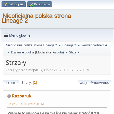
Zaloguj się
Rejestracja
Nieoficjalna polska strona
Lineage 2
Menu główne
Nieoficjalna polska strona Lineage 2
Lineage 2
Serwer partnerski
►
►
Dyskusje ogólne
(Moderator:
Asgota
)
Strzały
►
►
Strzały
Zaczęty przez Razparuk, Lipiec 21, 2018, 07:32:20 PM
Strony
1
DO DOŁU
AKCJE UŻYTKOWNIKA
Razparuk
Lipiec 21, 2018, 07:32:20 PM
Wiem ze to pierdoła ale na mieście nie ma jak scrafcić strzał