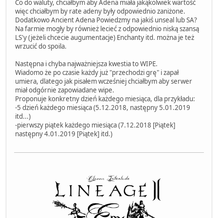
Co do waluty, chciałbym aby Adena miała jakąkolwiek wartość
więc chciałbym by rate adeny były odpowiednio zaniżone.
Dodatkowo Ancient Adena Powiedzmy na jakiś unseal lub SA?
Na farmie mogły by również lecieć z odpowiednio niską szansą
LS'y (jeżeli chcecie augumentacje) Enchanty itd. można je też
wrzucić do spoila.
Następna i chyba najważniejsza kwestia to WIPE.
Wiadomo że po czasie każdy już "przechodzi grę" i zapał
umiera, dlatego jak pisałem wcześniej chciałbym aby serwer
miał odgórnie zapowiadane wipe.
Proponuje konkretny dzień każdego miesiąca, dla przykładu:
-5 dzień każdego miesiąca (5.12.2018, następny 5.01.2019
itd...)
-pierwszy piątek każdego miesiąca (7.12.2018 [Piątek]
następny 4.01.2019 [Piątek] itd.)