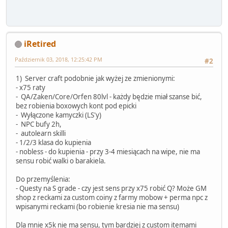
iRetired
Październik 03, 2018, 12:25:42 PM
#2
1) Server craft podobnie jak wyżej ze zmienionymi:
- x75 raty
- QA/Zaken/Core/Orfen 80lvl - każdy będzie miał szanse bić,
bez robienia boxowych kont pod epicki
- Wyłączone kamyczki (LS'y)
- NPC bufy 2h,
- autolearn skilli
- 1/2/3 klasa do kupienia
- nobless - do kupienia - przy 3-4 miesiącach na wipe, nie ma
sensu robić walki o barakiela.
Do przemyślenia:
- Questy na S grade - czy jest sens przy x75 robić Q? Może GM
shop z reckami za custom coiny z farmy mobow + perma npc z
wpisanymi reckami (bo robienie kresia nie ma sensu)
Dla mnie x5k nie ma sensu, tym bardziej z custom itemami