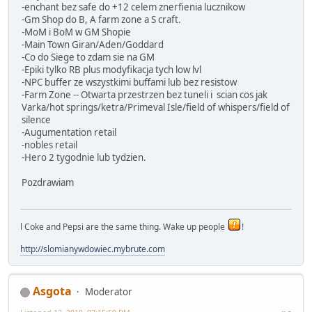
-enchant bez safe do +12 celem znerfienia lucznikow
-Gm Shop do B, A farm zone a S craft.
-MoM i BoM w GM Shopie
-Main Town Giran/Aden/Goddard
-Co do Siege to zdam sie na GM
-Epiki tylko RB plus modyfikacja tych low lvl
-NPC buffer ze wszystkimi buffami lub bez resistow
-Farm Zone -- Otwarta przestrzen bez tuneli i scian cos jak
Varka/hot springs/ketra/Primeval Isle/field of whispers/field of
silence
-Augumentation retail
-nobles retail
-Hero 2 tygodnie lub tydzien.
Pozdrawiam
l Coke and Pepsi are the same thing. Wake up people
!
http://slomianywdowiec.mybrute.com
Asgota
Moderator