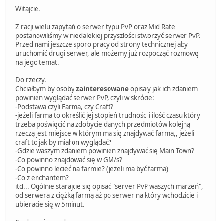
Witajcie.
Z racji wielu zapytań o serwer typu PvP oraz Mid Rate
postanowiliśmy w niedalekiej przyszłości stworzyć serwer PvP.
Przed nami jeszcze sporo pracy od strony technicznej aby
uruchomić drugi serwer, ale możemy już rozpocząć rozmowę
na jego temat.
Do rzeczy.
Chciałbym by osoby
zainteresowane
opisały jak ich zdaniem
powinien wyglądać serwer PvP, czyli w skrócie:
-Podstawa czyli Farma, czy Craft?
-jeżeli farma to określić jej stopień trudności i ilość czasu który
trzeba poświęcić na zdobycie danych przedmiotów kolejną
rzeczą jest miejsce w którym ma się znajdywać farma,, jeżeli
craft to jak by miał on wyglądać?
-Gdzie waszym zdaniem powinien znajdywać się Main Town?
-Co powinno znajdować się w GM/s?
-Co powinno lecieć na farmie? (jeżeli ma być farma)
-Co z enchantem?
itd... Ogólnie starajcie się opisać "server PvP waszych marzeń",
od serwera z ciężką farmą aż po serwer na który wchodzicie i
ubieracie się w 5minut.