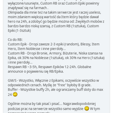
wyłączone/usunięte, Custom RB oraz Custom Epiki powinny
znajdywać się na farmach .
Olimpiada dla mnie też na takim serwerze jest raczej useless,
moim zdaniem większą wartość da Item który będzie dawał
hero na 24h, a zdobyć go będzie można od: Zwykłych mobów z
bardzo bardzo niską szansą, z Custom RB (1sztuka), Custom
Epiki (1-3sztuk)
Co do RB:
Custom Epik - Dropi zawsze 2-3 epiki (random), Blessy, Item
Hero, Item Noblesse i inne pierdoły...
Custom RB - Dropi Bronie, Armory, Biżuterie, Niska szansa na
Epika, ok 30% na Noblesse (1sztuka), ok 30% na Hero (1sztuka)
i inne pierdoły...
Respawn RB ~3-5h, Respawn Epików 12-24h. Globalne
announce o pojawieniu się RB/Epika.
GM/S - Wszystko, Włącznie z Epikami, oczywiście wszystko w
odpowiednich cenach. Myślę że "free" byłoby B grade.
Buffer - Wszystkie buffy 2h, ale ograniczamy buff sloty do max
24
Ogólnie można by tak pisać i pisać... Najprawdopodobniej
podczas prac na serwerze wszystko samo wyjdzie
W tym