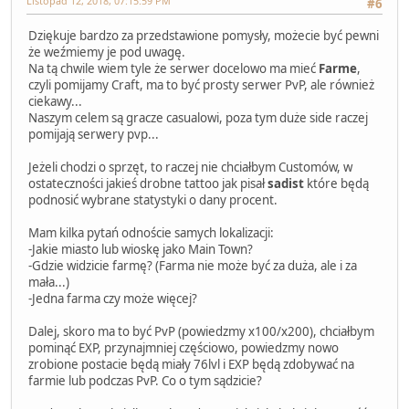
Listopad 12, 2018, 07:15:59 PM
#6
Dziękuje bardzo za przedstawione pomysły, możecie być pewni
że weźmiemy je pod uwagę.
Na tą chwile wiem tyle że serwer docelowo ma mieć
Farme
,
czyli pomijamy Craft, ma to być prosty serwer PvP, ale również
ciekawy...
Naszym celem są gracze casualowi, poza tym duże side raczej
pomijają serwery pvp...
Jeżeli chodzi o sprzęt, to raczej nie chciałbym Customów, w
ostateczności jakieś drobne tattoo jak pisał
sadist
które będą
podnosić wybrane statystyki o dany procent.
Mam kilka pytań odnoście samych lokalizacji:
-Jakie miasto lub wioskę jako Main Town?
-Gdzie widzicie farmę? (Farma nie może być za duża, ale i za
mała...)
-Jedna farma czy może więcej?
Dalej, skoro ma to być PvP (powiedzmy x100/x200), chciałbym
pominąć EXP, przynajmniej częściowo, powiedzmy nowo
zrobione postacie będą miały 76lvl i EXP będą zdobywać na
farmie lub podczas PvP. Co o tym sądzicie?