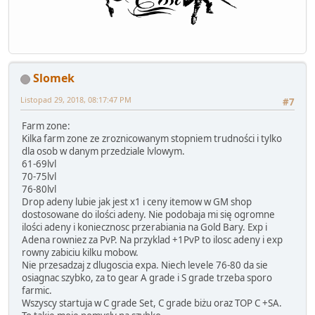
Slomek
Listopad 29, 2018, 08:17:47 PM
#7
Farm zone:
Kilka farm zone ze zroznicowanym stopniem trudności i tylko
dla osob w danym przedziale lvlowym.
61-69lvl
70-75lvl
76-80lvl
Drop adeny lubie jak jest x1 i ceny itemow w GM shop
dostosowane do ilości adeny. Nie podobaja mi się ogromne
ilości adeny i koniecznosc przerabiania na Gold Bary. Exp i
Adena rowniez za PvP. Na przyklad +1PvP to ilosc adeny i exp
rowny zabiciu kilku mobow.
Nie przesadzaj z dlugoscia expa. Niech levele 76-80 da sie
osiagnac szybko, za to gear A grade i S grade trzeba sporo
farmic.
Wszyscy startuja w C grade Set, C grade biżu oraz TOP C +SA.