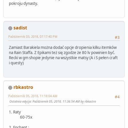
pokroju dynasty.
sadist
Październik 03, 2018, 07:17:40 PM
#3
Zamiast Barakiela można dodać opcje dropienia kilku itemków
na Rain Staffa. Z Epikami też się zgodze że 80 lv powinien być.
Recki w gm shopie jedynie na wszystkie matsy (A i S pełen craft
i questy)
rbkastro
Październik 05, 2018, 11:18:04 AM
#4
Ostatnia edycja
: Październik 05, 2018, 11:36:54 AM by rbkastro
1. Raty
60-75x
2. Enchant :