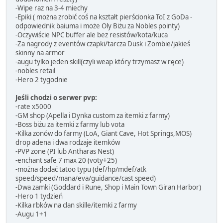
-Wipe raz na 3-4 miechy
-Epiki ( można zrobić coś na kształt pierścionka ToI z GoDa -
odpowiednik baiuma i może Oly Biżu za Nobles pointy)
-Oczywiście NPC buffer ale bez resistów/kota/kuca
-Za nagrody z eventów czapki/tarcza Dusk i Zombie/jakieś
skinny na armor
-augu tylko jeden skill(czyli weap który trzymasz w ręce)
-nobles retail
-Hero 2 tygodnie
Jeśli chodzi o serwer pvp:
-rate x5000
-GM shop (Apella i Dynka custom za itemki z farmy)
-Boss biżu za itemki z farmy lub vota
-Kilka zonów do farmy (LoA, Giant Cave, Hot Springs,MOS)
drop adena i dwa rodzaje itemków
-PVP zone (PI lub Antharas Nest)
-enchant safe 7 max 20 (voty+25)
-można dodać tatoo typu (def/hp/mdef/atk
speed/speed/mana/eva/guidance/cast speed)
-Dwa zamki (Goddard i Rune, Shop i Main Town Giran Harbor)
-Hero 1 tydzień
-Kilka rbków na clan skille/itemki z farmy
-Augu 1+1