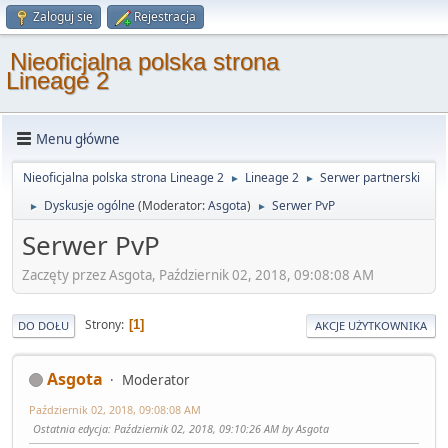
Zaloguj się
Rejestracja
Nieoficjalna polska strona
Lineage 2
Menu główne
Nieoficjalna polska strona Lineage 2
Lineage 2
Serwer partnerski
►
►
Dyskusje ogólne
(Moderator:
Asgota
)
Serwer PvP
►
►
Serwer PvP
Zaczęty przez Asgota, Październik 02, 2018, 09:08:08 AM
Strony
1
DO DOŁU
AKCJE UŻYTKOWNIKA
Asgota
Moderator
Październik 02, 2018, 09:08:08 AM
Ostatnia edycja
: Październik 02, 2018, 09:10:26 AM by Asgota