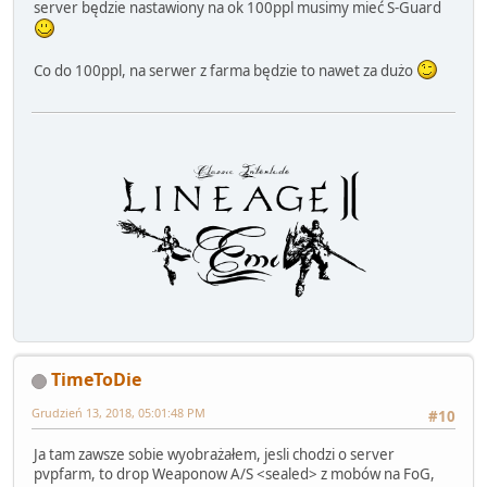
server będzie nastawiony na ok 100ppl musimy mieć S-Guard
Co do 100ppl, na serwer z farma będzie to nawet za dużo
TimeToDie
Grudzień 13, 2018, 05:01:48 PM
#10
Ja tam zawsze sobie wyobrażałem, jesli chodzi o server
pvpfarm, to drop Weaponow A/S <sealed> z mobów na FoG,