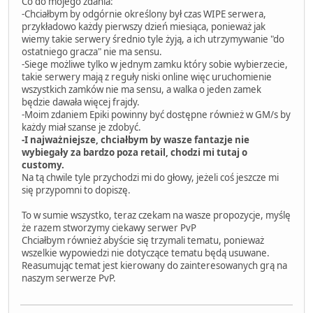
Co do mojego zdania:
-Chciałbym by odgórnie określony był czas WIPE serwera,
przykładowo każdy pierwszy dzień miesiąca, ponieważ jak
wiemy takie serwery średnio tyle żyją, a ich utrzymywanie "do
ostatniego gracza" nie ma sensu.
-Siege możliwe tylko w jednym zamku który sobie wybierzecie,
takie serwery mają z reguły niski online więc uruchomienie
wszystkich zamków nie ma sensu, a walka o jeden zamek
będzie dawała więcej frajdy.
-Moim zdaniem Epiki powinny być dostępne również w GM/s by
każdy miał szanse je zdobyć.
-I najważniejsze, chciałbym by wasze fantazje nie
wybiegały za bardzo poza retail, chodzi mi tutaj o
customy.
Na tą chwile tyle przychodzi mi do głowy, jeżeli coś jeszcze mi
się przypomni to dopiszę.
To w sumie wszystko, teraz czekam na wasze propozycje, myślę
że razem stworzymy ciekawy serwer PvP
Chciałbym również abyście się trzymali tematu, ponieważ
wszelkie wypowiedzi nie dotyczące tematu będą usuwane.
Reasumując temat jest kierowany do zainteresowanych grą na
naszym serwerze PvP.