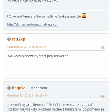
To takie moje pomysły na szybko.
l Coke and Pepsi are the same thing. Wake up people
!
http://slomianywdowiec.mybrute.com
rcu2xp
Grudzień 13, 2018, 10:36:53 AM
#8
Na kiedy planowany start pvp serwera?
Asgota
Moderator
Grudzień 13, 2018, 11:26:28 AM
#9
Jak skończę ,,reaktywacje" Emi x7 to myśle ze zacznę coś
rzeźbić. Największy problem będzie z budżetem, bo pomimo ze