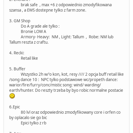
brak safe , max +6 z odpowiednio zmodyfikowana
szansa , a EWS dostepne tylko z farm zone.
3. GM Shop
Do A grade ale tylko :
Bronie LOW A
Armory- Heavy: NM , Light: Tallum , Robe: NM lub
Tallum reszta z craftu.
4. Recki:
Retail like
5. Buffer
Wszystko 2h w/'o kon, kot, resy //// 2 opcja buff retail like
/song dance 10 : NPC tylko podstawowe wc/propeth dance:
warior/fire/furry/conc/mistic song: wind/ warding/
earth/hunter. Do reszty trzeba by byo robic normalne postacie
6.Epic
80 lvl oraz odpowiednio zmodyfikowany core i orfen co
by oplacalo sie go bic
Epici tylko z rb