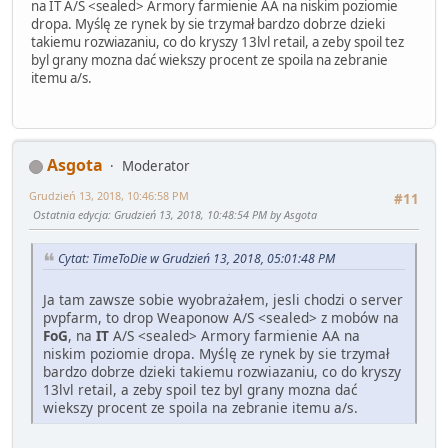
na IT A/S <sealed> Armory farmienie AA na niskim poziomie
dropa. Myślę ze rynek by sie trzymał bardzo dobrze dzieki
takiemu rozwiazaniu, co do kryszy 13lvl retail, a zeby spoil tez
byl grany mozna dać wiekszy procent ze spoila na zebranie
itemu a/s.
Asgota
Moderator
Grudzień 13, 2018, 10:46:58 PM
#11
Ostatnia edycja
: Grudzień 13, 2018, 10:48:54 PM by Asgota
Cytat: TimeToDie w Grudzień 13, 2018, 05:01:48 PM
Ja tam zawsze sobie wyobrażałem, jesli chodzi o server
pvpfarm, to drop Weaponow A/S <sealed> z mobów na
FoG
, na
IT
A/S <sealed> Armory farmienie AA na
niskim poziomie dropa. Myślę ze rynek by sie trzymał
bardzo dobrze dzieki takiemu rozwiazaniu, co do kryszy
13lvl retail, a zeby spoil tez byl grany mozna dać
wiekszy procent ze spoila na zebranie itemu a/s.