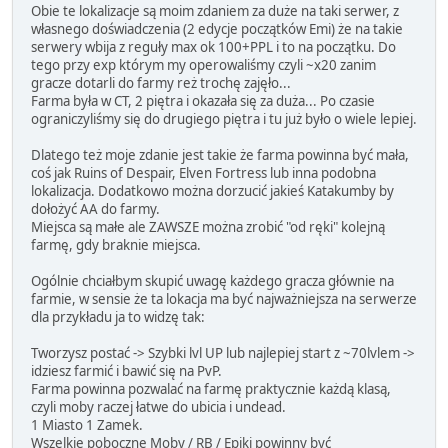
Obie te lokalizacje są moim zdaniem za duże na taki serwer, z
własnego doświadczenia (2 edycje początków Emi) że na takie
serwery wbija z reguły max ok 100+PPL i to na początku. Do
tego przy exp którym my operowaliśmy czyli ~x20 zanim
gracze dotarli do farmy reż trochę zajęło...
Farma była w CT, 2 piętra i okazała się za duża... Po czasie
ograniczyliśmy się do drugiego piętra i tu już było o wiele lepiej.
Dlatego też moje zdanie jest takie że farma powinna być mała,
coś jak Ruins of Despair, Elven Fortress lub inna podobna
lokalizacja. Dodatkowo można dorzucić jakieś Katakumby by
dołożyć AA do farmy.
Miejsca są małe ale ZAWSZE można zrobić "od ręki" kolejną
farmę, gdy braknie miejsca.
Ogólnie chciałbym skupić uwagę każdego gracza głównie na
farmie, w sensie że ta lokacja ma być najważniejsza na serwerze
dla przykładu ja to widzę tak:
Tworzysz postać -> Szybki lvl UP lub najlepiej start z ~70lvlem ->
idziesz farmić i bawić się na PvP.
Farma powinna pozwalać na farmę praktycznie każdą klasą,
czyli moby raczej łatwe do ubicia i undead.
1 Miasto 1 Zamek.
Wszelkie poboczne Moby / RB / Epiki powinny być