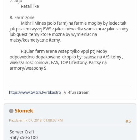
7. Agu
Retail like
8. Farm zone
Mithril Mines (solo farm) na farmie moglby by leciec tak
jak pisalem wyzej EWS z jakas niewielka szansa oraz jakies coiny
lub quest itemy ktore mozna by wymieniac na
matsy/kosmetyczne itemy.
PI(Clan farm arena wstep tylko 9ppl pt) Moby
odpowiednio dopakowane dropilo by: szansa na A/S itemy ,
wieksza ilosc coinow , EAS, TOP Lifestony, Partsy na
armory/weapony S
https://www.twitch.tv/rbkastro
// 4fun stream
Slomek
Październik 07, 2018, 01:08:07 PM
#5
Serwer Craft:
-raty x50-x100