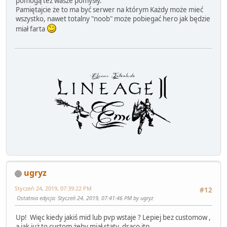
pomogą też wasze pomysły.
Pamiętajcie że to ma być serwer na którym Każdy może mieć
wszystko, nawet totalny "noob" może pobiegać hero jak będzie
miał farta
ugryz
Styczeń 24, 2019, 07:39:22 PM
#12
Ostatnia edycja
: Styczeń 24, 2019, 07:41:46 PM by ugryz
Up! Więc kiedy jakiś mid lub pvp wstaje ? Lepiej bez customow ,
a jak już to custom żeby miał staty draco itp..