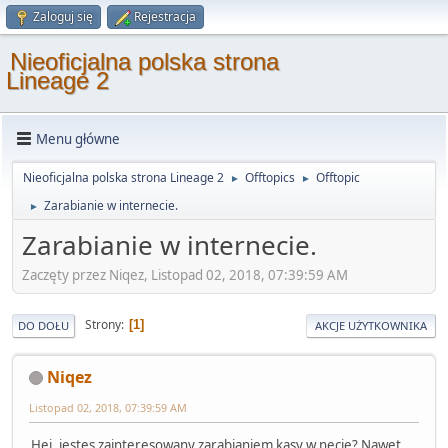
Zaloguj się
Rejestracja
Nieoficjalna polska strona
Lineage 2
Menu główne
Nieoficjalna polska strona Lineage 2
Offtopics
Offtopic
►
►
Zarabianie w internecie.
►
Zarabianie w internecie.
Zaczęty przez Niqez, Listopad 02, 2018, 07:39:59 AM
Strony
1
DO DOŁU
AKCJE UŻYTKOWNIKA
Niqez
Listopad 02, 2018, 07:39:59 AM
Hej, jestes zainteresowany zarabianiem kasy w necie? Nawet