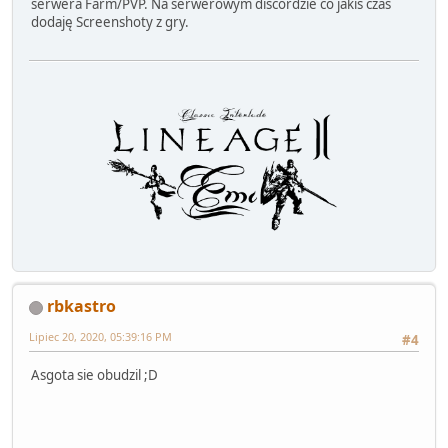
serwera Farm/PVP. Na serwerowym discordzie co jakiś czas
dodaję Screenshoty z gry.
rbkastro
Lipiec 20, 2020, 05:39:16 PM
#4
Asgota sie obudzil ;D