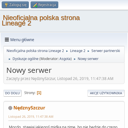
Zaloguj się
Rejestracja
Nieoficjalna polska strona
Lineage 2
Menu główne
Nieoficjalna polska strona Lineage 2
Lineage 2
Serwer partnerski
►
►
Dyskusje ogólne
(Moderator:
Asgota
)
Nowy serwer
►
►
Nowy serwer
Zaczęty przez NędznySzczur, Listopad 26, 2019, 11:47:38 AM
Strony
1
DO DOŁU
AKCJE UŻYTKOWNIKA
NędznySzczur
Listopad 26, 2019, 11:47:38 AM
Mordo, stawiaj jakiegoś midka na zimę, bo nie będzie do czego