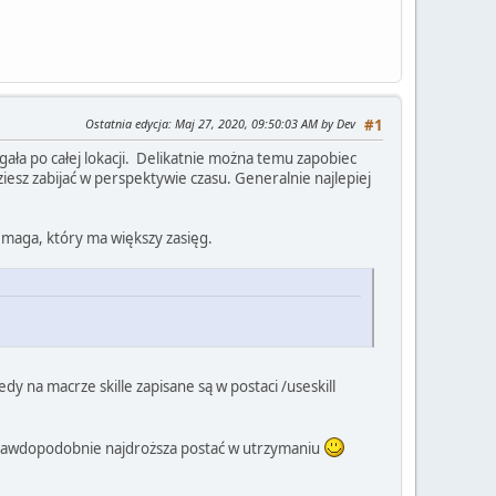
Ostatnia edycja
: Maj 27, 2020, 09:50:03 AM by Dev
#1
ała po całej lokacji. Delikatnie można temu zapobiec
esz zabijać w perspektywie czasu. Generalnie najlepiej
o maga, który ma większy zasięg.
edy na macrze skille zapisane są w postaci /useskill
 prawdopodobnie najdroższa postać w utrzymaniu