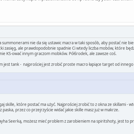
 summonerami nie da się ustawic macra w taki sposób, aby postać nie bieg
ki zasięg, ale prawdopodobnie spadnie Ci wtedy liczba mobów, które będzi
nie KS-ować innym graczom mobków. Półśrodek, ale zawsze coś.
ym jest tank - najprościej jest zrobić proste macro łapiące target od inneg
 skille, które postać ma użyć. Najprościej zrobić to z okna ze skillami - wt
 z paska, przez co przejrzyście widać jakie skille masz już w makrze.
ayha Seerką, możesz mieć problem z zarobieniem na spiritshoty, jest to