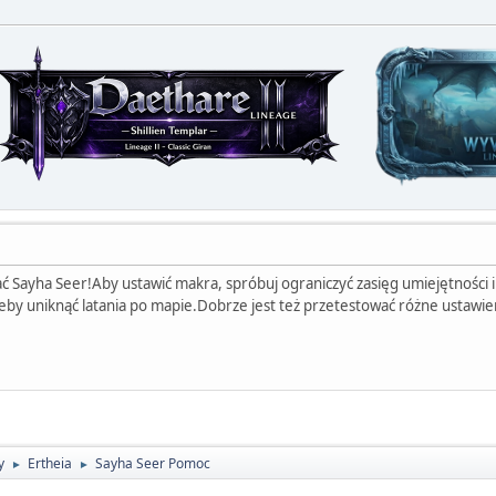
rać Sayha Seer!Aby ustawić makra, spróbuj ograniczyć zasięg umiejętności 
by uniknąć latania po mapie.Dobrze jest też przetestować różne ustawieni
y
Ertheia
Sayha Seer Pomoc
►
►