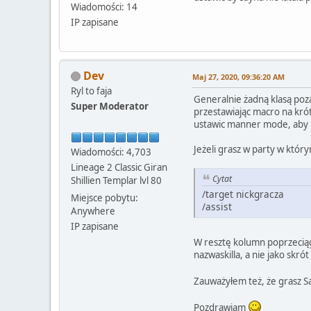
Wiadomości: 14
IP zapisane
Dev
Maj 27, 2020, 09:36:20 AM
Ryl to faja
Generalnie żadną klasą poza
Super Moderator
przestawiając macro na krót
ustawic manner mode, aby 
Jeżeli grasz w party w któr
Wiadomości: 4,703
Lineage 2 Classic Giran
Cytat
Shillien Templar lvl 80
/target nickgracza
Miejsce pobytu:
/assist
Anywhere
IP zapisane
W resztę kolumn poprzeciągaj
nazwaskilla, a nie jako skrót
Zauważyłem też, że grasz S
Pozdrawiam