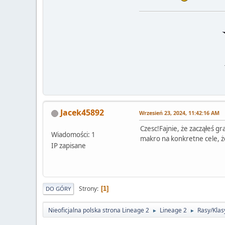
Jacek45892
Wrzesień 23, 2024, 11:42:16 AM
Czesc!Fajnie, że zacząłeś g
Wiadomości: 1
makro na konkretne cele, że
IP zapisane
Strony
1
DO GÓRY
Nieoficjalna polska strona Lineage 2
Lineage 2
Rasy/Klas
►
►