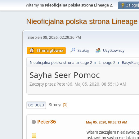
Witamy na
Nieoficjalna polska strona Lineage 2
.
Zaloguj
Nieoficjalna polska strona Lineage
Sierpień 08, 2026, 02:29:36 PM
Strona główna
Szukaj
Użytkownicy
Nieoficjalna polska strona Lineage 2
Lineage 2
Rasy/Klas
►
►
Sayha Seer Pomoc
Zaczęty przez Peter86, Maj 05, 2020, 08:55:13 AM
Strony
1
DO DOŁU
Peter86
Maj 05, 2020, 08:55:13 AM
witam zacząłem niedawno gr
ustawić by sayha nie latała