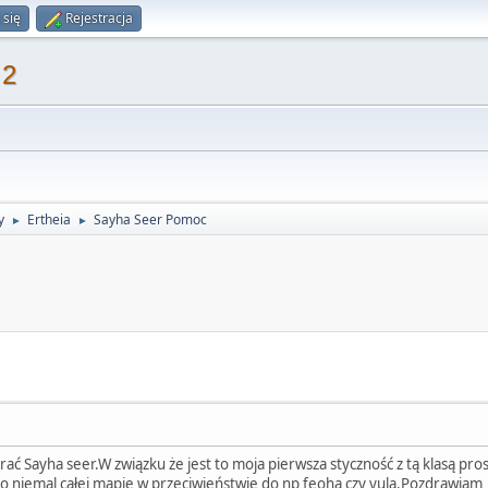
 się
Rejestracja
 2
y
Ertheia
Sayha Seer Pomoc
►
►
ać Sayha seer.W związku że jest to moja pierwsza styczność z tą klasą p
 po niemal całej mapie w przeciwieństwie do np feoha czy yula.Pozdrawiam