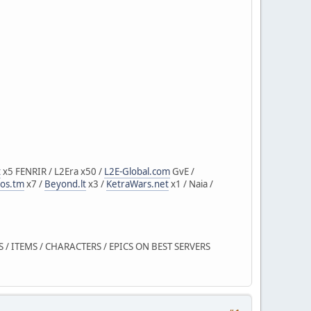
t
x5 FENRIR / L2Era x50 /
L2E-Global.com
GvE /
ios.tm
x7 /
Beyond.lt
x3 /
KetraWars.net
x1 / Naia /
/ ITEMS / CHARACTERS / EPICS ON BEST SERVERS