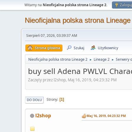
Witamy na
Nieoficjalna polska strona Lineage 2
.
Zaloguj
Nieoficjalna polska strona Lineage
Sierpień 07, 2026, 03:39:37 AM
Strona główna
Szukaj
Użytkownicy
Nieoficjalna polska strona Lineage 2
Lineage 2
Serwery o
►
►
buy sell Adena PWLVL Charac
Zaczęty przez l2shop, Maj 16, 2019, 04:23:32 PM
Strony
1
DO DOŁU
l2shop
Maj 16, 2019, 04:23:32 PM