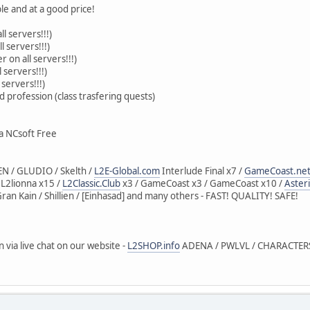
le and at a good price!
l servers!!!)
 servers!!!)
on all servers!!!)
 servers!!!)
 servers!!!)
d profession (class trasfering quests)
a NCsoft Free
EN / GLUDIO / Skelth /
L2E-Global.com
Interlude Final x7 /
GameCoast.ne
 L2lionna x15 /
L2Classic.Club
x3 / GameCoast x3 / GameCoast x10 /
Aster
Gran Kain / Shillien / [Einhasad] and many others - FAST! QUALITY! SAFE!
n via live chat on our website -
L2SHOP.info
ADENA / PWLVL / CHARACTERS 