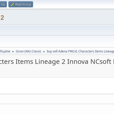
 się
Rejestracja
 2
ficjalne
Giran (NA) Classic
buy sell Adena PWLVL Characters Items Lineage
►
►
ters Items Lineage 2 Innova NCsoft 