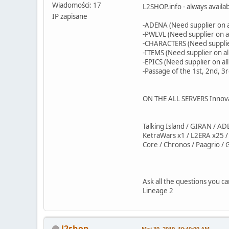
Wiadomości: 17
L2SHOP.info - always availab
IP zapisane
-ADENA (Need supplier on al
-PWLVL (Need supplier on all
-CHARACTERS (Need supplier 
-ITEMS (Need supplier on all
-EPICS (Need supplier on all
-Passage of the 1st, 2nd, 3r
ON THE ALL SERVERS Innov
Talking Island / GIRAN / AD
KetraWars x1 / L2ERA x25 /
Core / Chronos / Paagrio / 
Ask all the questions you ca
Lineage 2
l2shop
Maj 30, 2019, 10:40:00 AM