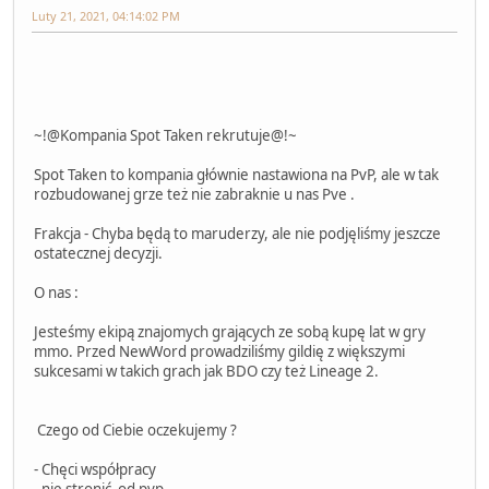
Luty 21, 2021, 04:14:02 PM
~!@Kompania Spot Taken rekrutuje@!~
Spot Taken to kompania głównie nastawiona na PvP, ale w tak
rozbudowanej grze też nie zabraknie u nas Pve .
Frakcja - Chyba będą to maruderzy, ale nie podjęliśmy jeszcze
ostatecznej decyzji.
O nas :
Jesteśmy ekipą znajomych grających ze sobą kupę lat w gry
mmo. Przed NewWord prowadziliśmy gildię z większymi
sukcesami w takich grach jak BDO czy też Lineage 2.
Czego od Ciebie oczekujemy ?
- Chęci współpracy
- nie stronić od pvp