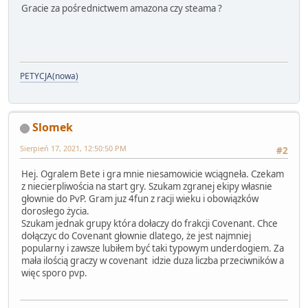
Gracie za pośrednictwem amazona czy steama ?
PETYCJA(nowa)
Slomek
Sierpień 17, 2021, 12:50:50 PM
#2
Hej. Ogralem Bete i gra mnie niesamowicie wciągneła. Czekam
z niecierpliwościa na start gry. Szukam zgranej ekipy własnie
głownie do PvP. Gram juz 4fun z racji wieku i obowiązków
dorosłego życia.
Szukam jednak grupy która dołaczy do frakcji Covenant. Chce
dołączyc do Covenant głownie dlatego, że jest najmniej
popularny i zawsze lubiłem być taki typowym underdogiem. Za
mała ilością graczy w covenant idzie duza liczba przeciwników a
więc sporo pvp.