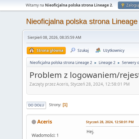
Witamy na
Nieoficjalna polska strona Lineage 2
.
Zaloguj
Nieoficjalna polska strona Lineage
Sierpień 08, 2026, 08:35:59 AM
Strona główna
Szukaj
Użytkownicy
Nieoficjalna polska strona Lineage 2
Lineage 2
Serwery o
►
►
Problem z logowaniem/rejest
Zaczęty przez Aceris, Styczeń 28, 2024, 12:58:01 PM
Strony
1
DO DOŁU
Aceris
Styczeń 28, 2024, 12:58:01 PM
Hej.
Wiadomości: 1