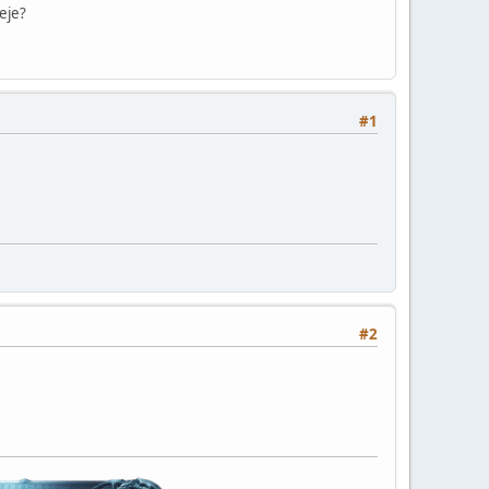
eje?
#1
#2