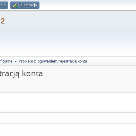
 się
Rejestracja
 2
ficjalne
Problem z logowaniem/rejestracją konta
►
racją konta