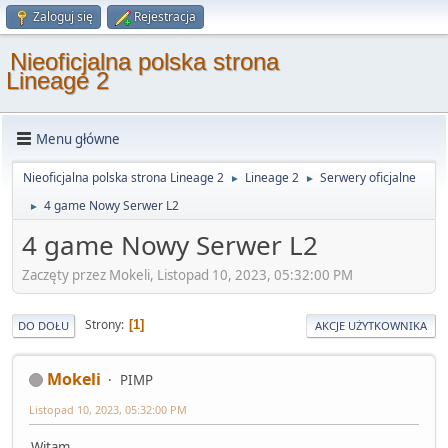
Zaloguj się
Rejestracja
Nieoficjalna polska strona
Lineage 2
Menu główne
Nieoficjalna polska strona Lineage 2
Lineage 2
Serwery oficjalne
►
►
4 game Nowy Serwer L2
►
4 game Nowy Serwer L2
Zaczęty przez Mokeli, Listopad 10, 2023, 05:32:00 PM
Strony
1
DO DOŁU
AKCJE UŻYTKOWNIKA
Mokeli
PIMP
Listopad 10, 2023, 05:32:00 PM
Witam