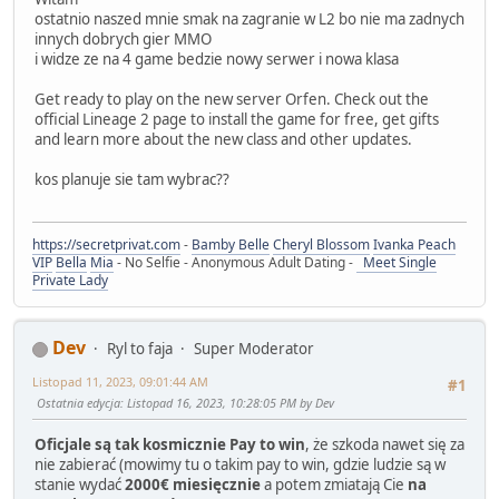
ostatnio naszed mnie smak na zagranie w L2 bo nie ma zadnych
innych dobrych gier MMO
i widze ze na 4 game bedzie nowy serwer i nowa klasa
Get ready to play on the new server Orfen. Check out the
official Lineage 2 page to install the game for free, get gifts
and learn more about the new class and other updates.
kos planuje sie tam wybrac??
https://secretprivat.com
-
Bamby Belle
Cheryl Blossom
Ivanka Peach
VIP
Bella
Mia
- No Selfie - Anonymous Adult Dating -
Meet Single
Private Lady
Dev
Ryl to faja
Super Moderator
Listopad 11, 2023, 09:01:44 AM
#1
Ostatnia edycja
: Listopad 16, 2023, 10:28:05 PM by Dev
Oficjale są tak kosmicznie Pay to win
, że szkoda nawet się za
nie zabierać (mowimy tu o takim pay to win, gdzie ludzie są w
stanie wydać
2000€ miesięcznie
a potem zmiatają Cie
na