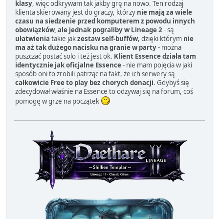
klasy
, więc odkrywam tak jakby grę na nowo. Ten rodzaj
klienta skierowany jest do graczy, którzy
nie mają za wiele
czasu na siedzenie przed komputerem z powodu innych
obowiązków, ale jednak pograliby w Lineage 2
- są
ułatwienia
takie jak
zestaw self-buffów
, dzięki którym
nie
ma aż tak dużego nacisku na granie w party
- można
puszczać postać solo i też jest ok.
Klient Essence działa tam
identycznie jak oficjalne Essence
- nie mam pojęcia w jaki
sposób oni to zrobili patrząc na fakt, że ich serwery są
całkowicie Free to play bez chorych donacji
. Gdybyś się
zdecydował właśnie na Essence to odzywaj się na forum, coś
pomogę w grze na początek