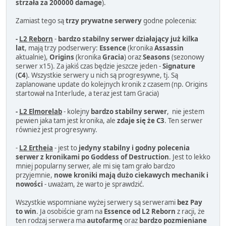
strzała za 200000 damage
).
Zamiast tego są
trzy prywatne serwery
godne polecenia:
-
L2 Reborn
-
bardzo stabilny serwer działający już kilka
lat
, mają trzy podserwery:
Essence
(kronika
Assassin
aktualnie),
Origins
(kronika
Gracia
) oraz
Seasons
(sezonowy
serwer x15). Za jakiś czas będzie jeszcze jeden -
Signature
(
C4
). Wszystkie serwery u nich są progresywne, tj. Są
zaplanowane update do kolejnych kronik z czasem (np. Origins
startował na Interlude, a teraz jest tam Gracia)
-
L2 Elmorelab
- kolejny
bardzo stabilny serwer
, nie jestem
pewien jaka tam jest kronika, ale
zdaje się że C3
. Ten serwer
również jest progresywny.
-
L2 Ertheia
- jest to
jedyny stabilny i godny polecenia
serwer z kronikami po Goddess of Destruction
. Jest to lekko
mniej popularny serwer, ale mi się tam grało bardzo
przyjemnie,
nowe kroniki mają dużo ciekawych mechanik i
nowości
- uważam, że warto je sprawdzić.
Wszystkie wspomniane wyżej serwery są serwerami
bez Pay
to win
. Ja osobiście gram na
Essence od L2 Reborn
z racji, że
ten rodzaj serwera ma
autofarmę
oraz
bardzo pozmieniane