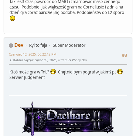
Tak jest! Czas powrócić do MMO i zmarnować masę cennego
czasu. Podobnie, jak większość gram na Corneliusie i z dnia na
dzień gra coraz bardziej się podoba. Podobieństw do L2 sporo
Dev
Ryl to faja
Super Moderator
Czerwiec 12, 2025, 06:22:12 PM
#3
Ostatnia edycja
: Lipiec 09, 2025, 01:10:59 PM by Dev
Ktoś może gra w TnL?
Chętnie bym pograł w jakimś pt
Serwer Judgement