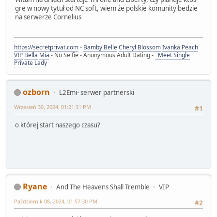
gre w nowy tytuł od NC soft, wiem że polskie komunity bedzie
na serwerze Cornelius
https://secretprivat.com
-
Bamby Belle
Cheryl Blossom
Ivanka Peach
VIP
Bella
Mia
- No Selfie - Anonymous Adult Dating -
Meet Single
Private Lady
ozborn
L2Emi- serwer partnerski
Wrzesień 30, 2024, 01:21:31 PM
#1
o której start naszego czasu?
Ryane
And The Heavens Shall Tremble
VIP
Październik 08, 2024, 01:57:30 PM
#2