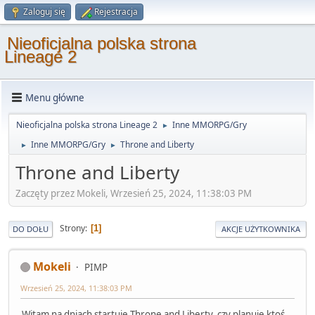
Zaloguj się
Rejestracja
Nieoficjalna polska strona
Lineage 2
Menu główne
Nieoficjalna polska strona Lineage 2
Inne MMORPG/Gry
►
Inne MMORPG/Gry
Throne and Liberty
►
►
Throne and Liberty
Zaczęty przez Mokeli, Wrzesień 25, 2024, 11:38:03 PM
Strony
1
DO DOŁU
AKCJE UŻYTKOWNIKA
Mokeli
PIMP
Wrzesień 25, 2024, 11:38:03 PM
Witam na dniach startuje Throne and Liberty, czy planuje ktoś