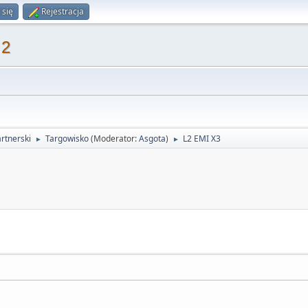
 się
Rejestracja
 2
rtnerski
Targowisko
(Moderator:
Asgota
)
L2 EMI X3
►
►