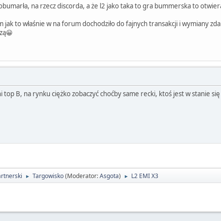
umarła, na rzecz discorda, a że l2 jako taka to gra bummerska to otwier
ak to właśnie w na forum dochodziło do fajnych transakcji i wymiany zdań
dzą😀
ni top B, na rynku ciężko zobaczyć choćby same recki, ktoś jest w stanie się 
rtnerski
Targowisko
(Moderator:
Asgota
)
L2 EMI X3
►
►