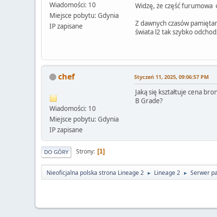
Wiadomości: 10
Widzę, że część furumowa ob
Miejsce pobytu: Gdynia
Z dawnych czasów pamiętam j
IP zapisane
świata l2 tak szybko odcho
chef
Styczeń 11, 2025, 09:06:57 PM
Jaką się kształtuje cena bro
B Grade?
Wiadomości: 10
Miejsce pobytu: Gdynia
IP zapisane
Strony
1
DO GÓRY
Nieoficjalna polska strona Lineage 2
Lineage 2
Serwer pa
►
►