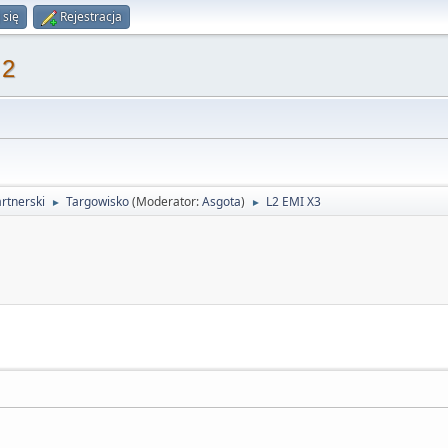
 się
Rejestracja
 2
rtnerski
Targowisko
(Moderator:
Asgota
)
L2 EMI X3
►
►