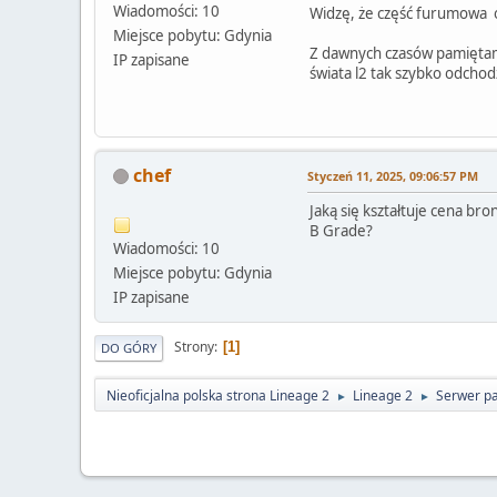
Wiadomości: 10
Widzę, że część furumowa ob
Miejsce pobytu: Gdynia
Z dawnych czasów pamiętam j
IP zapisane
świata l2 tak szybko odcho
chef
Styczeń 11, 2025, 09:06:57 PM
Jaką się kształtuje cena bro
B Grade?
Wiadomości: 10
Miejsce pobytu: Gdynia
IP zapisane
Strony
1
DO GÓRY
Nieoficjalna polska strona Lineage 2
Lineage 2
Serwer pa
►
►