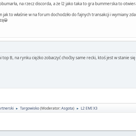
umarła, na rzecz discorda, a że l2 jako taka to gra bummerska to otwier
ak to właśnie w na forum dochodziło do fajnych transakcji i wymiany zdań
dzą😀
ni top B, na rynku ciężko zobaczyć choćby same recki, ktoś jest w stanie się 
rtnerski
Targowisko
(Moderator:
Asgota
)
L2 EMI X3
►
►