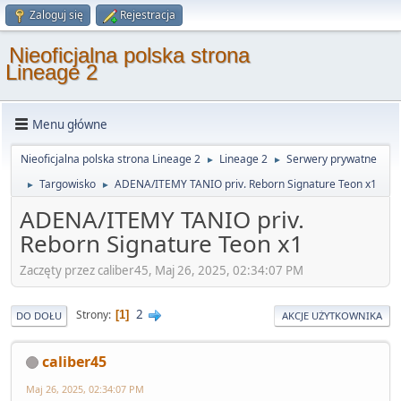
Zaloguj się
Rejestracja
Nieoficjalna polska strona
Lineage 2
Menu główne
Nieoficjalna polska strona Lineage 2
Lineage 2
Serwery prywatne
►
►
Targowisko
ADENA/ITEMY TANIO priv. Reborn Signature Teon x1
►
►
ADENA/ITEMY TANIO priv.
Reborn Signature Teon x1
Zaczęty przez caliber45, Maj 26, 2025, 02:34:07 PM
2
Strony
1
DO DOŁU
AKCJE UŻYTKOWNIKA
caliber45
Maj 26, 2025, 02:34:07 PM