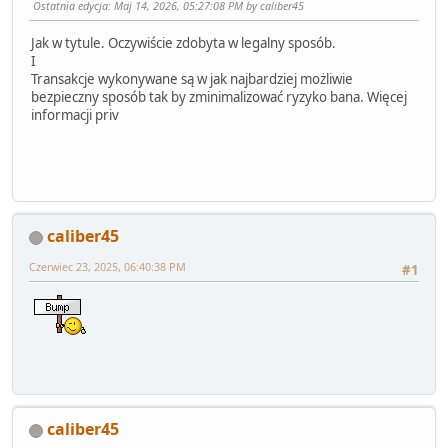
Ostatnia edycja
: Maj 14, 2026, 05:27:08 PM by caliber45
Jak w tytule. Oczywiście zdobyta w legalny sposób.
I
Transakcje wykonywane są w jak najbardziej możliwie
bezpieczny sposób tak by zminimalizować ryzyko bana. Więcej
informacji priv
caliber45
Czerwiec 23, 2025, 06:40:38 PM
#1
caliber45