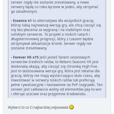
serwer nigdy nie zostanie zresetowany, a nowe
serwery będą co roku łączone w jeden, aby utrzymać
go zaludnionym.
- Essence x1
to alternatywa dla wszystkich graczy,
którzy lubią najnowszą wersję gry, ale chcą cieszyć się
nią bez płacenia za wygraną i na stabilnym oraz
solidnym serwerze. To projekt o niskich ratach i
długoterminowej progresji, który z czasem będzie
otrzymywał aktualizacje kronik. Serwer nigdy nie
zostanie zresetowany.
- Forever H5 x15
Jeśli jesteś fanem sezonowych
serwerów średnich ratów, to Reborn Seasons H5 jest
doskonałą okazją, aby cieszyć się chroniką High Five.
Jest to dostosowana wersja gry, która jest idealna dla
graczy, którzy nie mają wystarczająco dużo czasu, aby
inwestować w serwery niskich ratów lub preferują
pełne rywalizacyjne i nastawione na PvP rozgrywki. Ten
serwer jest całkowicie wolny od elementów pay-to-win
i oferuje uczciwe oraz przyjemne środowisko.
Wybierz to co Ci najbardziej odpowiada