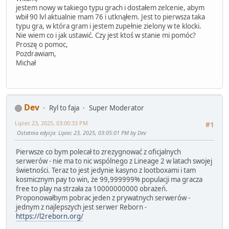
jestem nowy w takiego typu grach i dostałem zelcenie, abym
wbił 90 lvl aktualnie mam 76 i utknąłem. Jest to pierwsza taka
typu gra, w która gram i jestem zupełnie zielony w te klocki.
Nie wiem co i jak ustawić. Czy jest ktoś w stanie mi pomóc?
Proszę o pomoc,
Pozdrawiam,
Michał
Dev
Ryl to faja
Super Moderator
Lipiec 23, 2025, 03:00:33 PM
#1
Ostatnia edycja
: Lipiec 23, 2025, 03:05:01 PM by Dev
Pierwsze co bym polecał to zrezygnować z oficjalnych
serwerów - nie ma to nic wspólnego z Lineage 2 w latach swojej
świetności. Teraz to jest jedynie kasyno z lootboxami i tam
kosmicznym pay to win, że 99,999999% populacji ma gracza
free to play na strzała za 10000000000 obrażeń.
Proponowałbym pobrac jeden z prywatnych serwerów -
jednym z najlepszych jest serwer Reborn -
https://l2reborn.org/