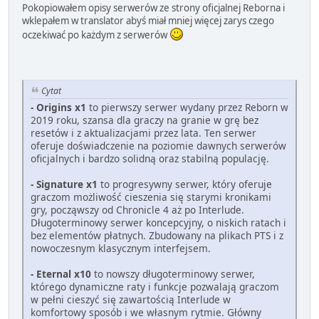
Pokopiowałem opisy serwerów ze strony oficjalnej Reborna i
wklepałem w translator abyś miał mniej więcej zarys czego
oczekiwać po każdym z serwerów
Cytat
- Origins x1
to pierwszy serwer wydany przez Reborn w
2019 roku, szansa dla graczy na granie w grę bez
resetów i z aktualizacjami przez lata. Ten serwer
oferuje doświadczenie na poziomie dawnych serwerów
oficjalnych i bardzo solidną oraz stabilną populację.
- Signature x1
to progresywny serwer, który oferuje
graczom możliwość cieszenia się starymi kronikami
gry, począwszy od Chronicle 4 aż po Interlude.
Długoterminowy serwer koncepcyjny, o niskich ratach i
bez elementów płatnych. Zbudowany na plikach PTS i z
nowoczesnym klasycznym interfejsem.
- Eternal x10
to nowszy długoterminowy serwer,
którego dynamiczne raty i funkcje pozwalają graczom
w pełni cieszyć się zawartością Interlude w
komfortowy sposób i we własnym rytmie. Główny