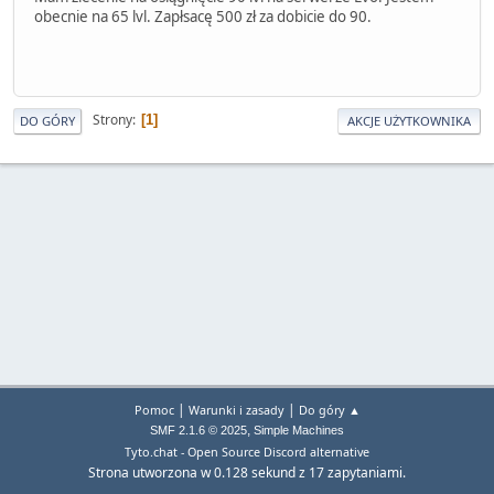
obecnie na 65 lvl. Zapłsacę 500 zł za dobicie do 90.
Strony
1
DO GÓRY
AKCJE UŻYTKOWNIKA
|
|
Pomoc
Warunki i zasady
Do góry ▲
,
SMF 2.1.6 © 2025
Simple Machines
Tyto.chat - Open Source Discord alternative
Strona utworzona w 0.128 sekund z 17 zapytaniami.