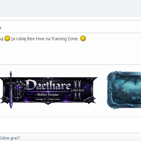
M
 są
Ja robię Bee Hive na Training Zone.
Gdzie grać?