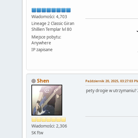
Wiadomości: 4,703
Lineage 2 Classic Giran
Shillien Templar lvl 80
Miejsce pobytu:
Anywhere
IP zapisane
Shen
Październik 20, 2025, 03:27:03 P
pety drogie w utrzymaniu? Z
Wiadomości: 2,306
SK ftw