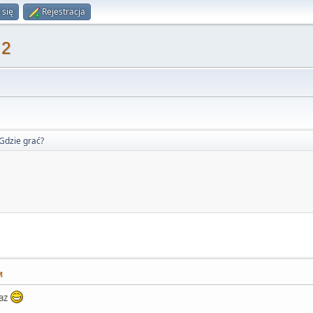
 się
Rejestracja
 2
Gdzie grać?
M
raz