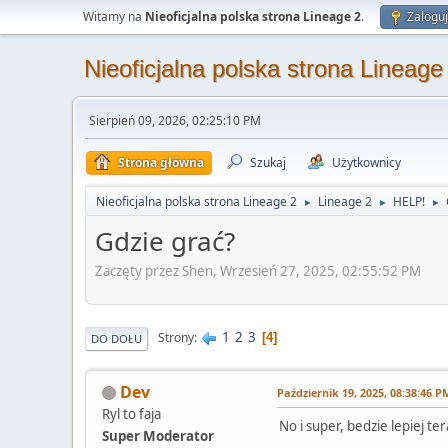
Witamy na
Nieoficjalna polska strona Lineage 2
.
Zaloguj
Nieoficjalna polska strona Lineage
Sierpień 09, 2026, 02:25:10 PM
Strona główna
Szukaj
Użytkownicy
Nieoficjalna polska strona Lineage 2
Lineage 2
HELP!
►
►
►
Gdzie grać?
Zaczęty przez Shen, Wrzesień 27, 2025, 02:55:52 PM
1
2
3
Strony
4
DO DOŁU
Dev
Październik 19, 2025, 08:38:46 P
Ryl to faja
No i super, bedzie lepiej te
Super Moderator