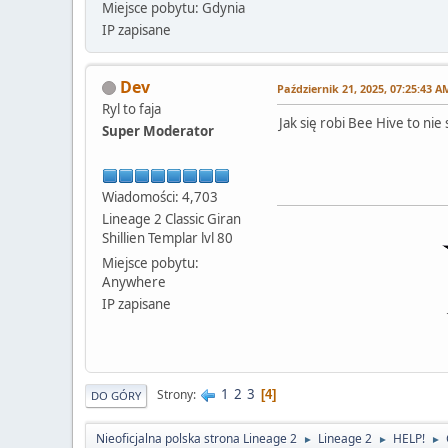
Miejsce pobytu: Gdynia
IP zapisane
Dev
Październik 21, 2025, 07:25:43 A
Ryl to faja
Jak się robi Bee Hive to nie
Super Moderator
Wiadomości: 4,703
Lineage 2 Classic Giran
Shillien Templar lvl 80
Miejsce pobytu:
Anywhere
IP zapisane
1
2
3
Strony
4
DO GÓRY
Nieoficjalna polska strona Lineage 2
Lineage 2
HELP!
►
►
►