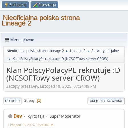
Zaloguj się
Rejestracja
Nieoficjalna polska strona
Lineage 2
Menu główne
Nieoficjalna polska strona Lineage 2
Lineage 2
Serwery oficjalne
►
►
Klan PolscyPolacyPL rekrutuje :D (NCSOFTowy server CROW)
►
Klan PolscyPolacyPL rekrutuje :D
(NCSOFTowy server CROW)
Zaczęty przez Dev, Listopad 18, 2025, 07:24:48 PM
Strony
1
DO DOŁU
AKCJE UŻYTKOWNIKA
Dev
Ryl to faja
Super Moderator
Listopad 18, 2025, 07:24:48 PM