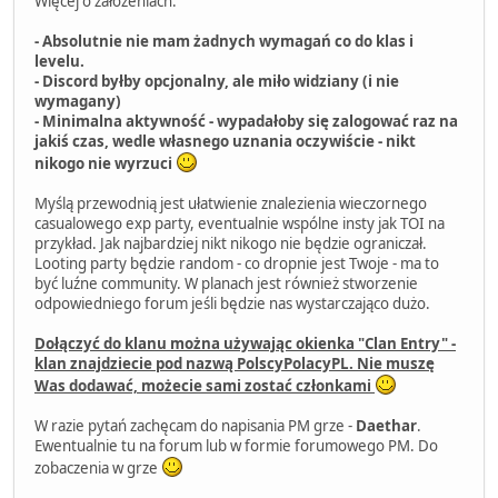
Więcej o założeniach:
- Absolutnie nie mam żadnych wymagań co do klas i
levelu.
- Discord byłby opcjonalny, ale miło widziany (i nie
wymagany)
- Minimalna aktywność - wypadałoby się zalogować raz na
jakiś czas, wedle własnego uznania oczywiście - nikt
nikogo nie wyrzuci
Myślą przewodnią jest ułatwienie znalezienia wieczornego
casualowego exp party, eventualnie wspólne insty jak TOI na
przykład. Jak najbardziej nikt nikogo nie będzie ograniczał.
Looting party będzie random - co dropnie jest Twoje - ma to
być luźne community. W planach jest również stworzenie
odpowiedniego forum jeśli będzie nas wystarczająco dużo.
Dołączyć do klanu można używając okienka "Clan Entry" -
klan znajdziecie pod nazwą PolscyPolacyPL. Nie muszę
Was dodawać, możecie sami zostać członkami
W razie pytań zachęcam do napisania PM grze -
Daethar
.
Ewentualnie tu na forum lub w formie forumowego PM. Do
zobaczenia w grze