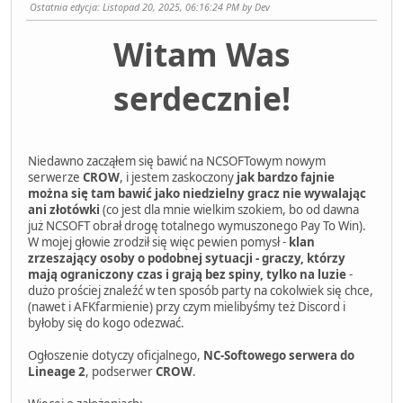
Ostatnia edycja
: Listopad 20, 2025, 06:16:24 PM by Dev
Witam Was
serdecznie!
Niedawno zacząłem się bawić na NCSOFTowym nowym
serwerze
CROW
, i jestem zaskoczony
jak bardzo fajnie
można się tam bawić jako niedzielny gracz nie wywalając
ani złotówki
(co jest dla mnie wielkim szokiem, bo od dawna
już NCSOFT obrał drogę totalnego wymuszonego Pay To Win).
W mojej głowie zrodził się więc pewien pomysł -
klan
zrzeszający osoby o podobnej sytuacji - graczy, którzy
mają ograniczony czas i grają bez spiny, tylko na luzie
-
dużo prościej znaleźć w ten sposób party na cokolwiek się chce,
(nawet i AFKfarmienie) przy czym mielibyśmy też Discord i
byłoby się do kogo odezwać.
Ogłoszenie dotyczy oficjalnego,
NC-Softowego serwera do
Lineage 2
, podserwer
CROW
.