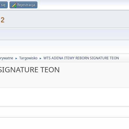
 się
Rejestracja
 2
prywatne
Targowisko
WTS ADENA ITEMY REBORN SIGNATURE TEON
►
►
SIGNATURE TEON