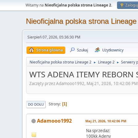
Witamy na
Nieoficjalna polska strona Lineage 2
.
Zaloguj
Nieoficjalna polska strona Lineage
Sierpień 07, 2026, 05:36:30 PM
Strona główna
Szukaj
Użytkownicy
Nieoficjalna polska strona Lineage 2
Lineage 2
Serwery 
►
►
WTS ADENA ITEMY REBORN 
Zaczęty przez Adamooo1992, Maj 21, 2026, 10:42:06 PM
Strony
1
DO DOŁU
Adamooo1992
Maj 21, 2026, 10:42:06 PM
Na sprzedaz:
100kk Adeny