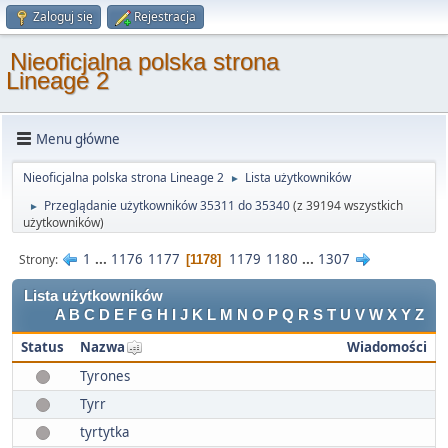
Zaloguj się
Rejestracja
Nieoficjalna polska strona
Lineage 2
Menu główne
Nieoficjalna polska strona Lineage 2
Lista użytkowników
►
Przeglądanie użytkowników 35311 do 35340
(z 39194 wszystkich
►
użytkowników)
1
...
1176
1177
1179
1180
...
1307
Strony
1178
Lista użytkowników
A
B
C
D
E
F
G
H
I
J
K
L
M
N
O
P
Q
R
S
T
U
V
W
X
Y
Z
Status
Nazwa
Wiadomości
Tyrones
Tyrr
tyrtytka