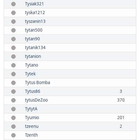
Tysiak321
tyska1212
tyszanin13
tytan500
tytan90
tytanik134
tytanion
Tytano
Tytek
Tytus Bomba
Tytus86
3
tytusDeZoo
370
TytytA
Tyumio
201
tzeenu
2
Tzenth