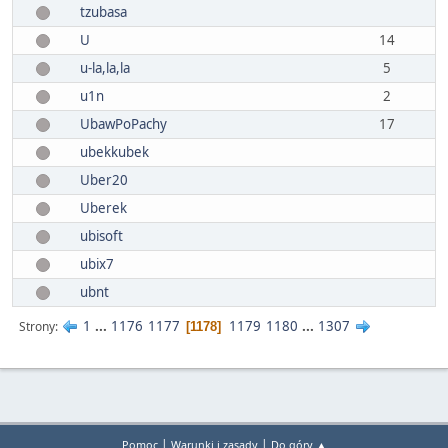
tzubasa
U
14
u-la,la,la
5
u1n
2
UbawPoPachy
17
ubekkubek
Uber20
Uberek
ubisoft
ubix7
ubnt
1
...
1176
1177
1179
1180
...
1307
Strony
1178
|
|
Pomoc
Warunki i zasady
Do góry ▲