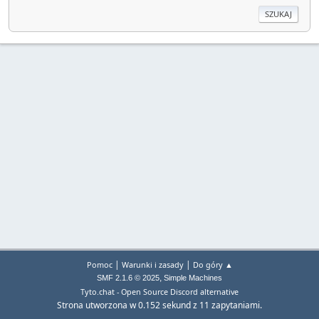
|
|
Pomoc
Warunki i zasady
Do góry ▲
,
SMF 2.1.6 © 2025
Simple Machines
Tyto.chat - Open Source Discord alternative
Strona utworzona w 0.152 sekund z 11 zapytaniami.