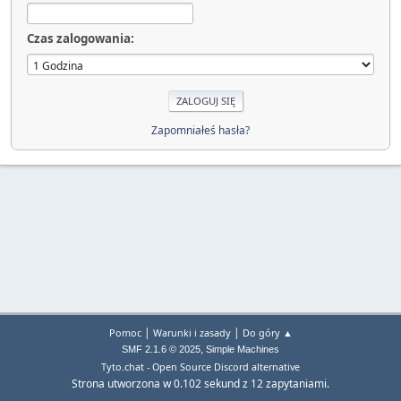
Czas zalogowania:
Zapomniałeś hasła?
|
|
Pomoc
Warunki i zasady
Do góry ▲
,
SMF 2.1.6 © 2025
Simple Machines
Tyto.chat - Open Source Discord alternative
Strona utworzona w 0.102 sekund z 12 zapytaniami.