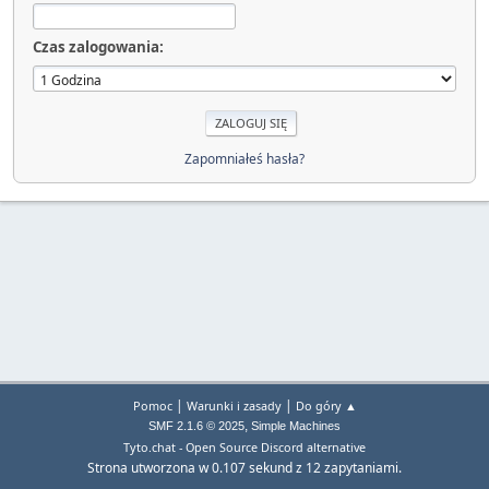
Czas zalogowania:
Zapomniałeś hasła?
|
|
Pomoc
Warunki i zasady
Do góry ▲
,
SMF 2.1.6 © 2025
Simple Machines
Tyto.chat - Open Source Discord alternative
Strona utworzona w 0.107 sekund z 12 zapytaniami.