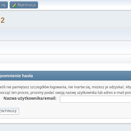
 się
Rejestracja
 2
pomnienie hasła
Jeśli nie pamiętasz szczegółów logowania, nie martw się, możesz je odzyskać. Ab
począć ten proces, prosimy podać swoją nazwę użytkownika lub adres e-mail poni
Nazwa użytkownika/email: