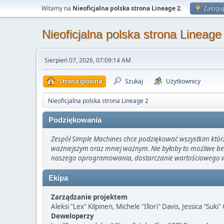
Witamy na
Nieoficjalna polska strona Lineage 2
.
Zaloguj
Nieoficjalna polska strona Lineage
Sierpień 07, 2026, 07:09:14 AM
Strona główna
Szukaj
Użytkownicy
Nieoficjalna polska strona Lineage 2
Podziękowania
Zespół Simple Machines chce podziękować wszystkim którzy 
ważniejszym oraz mniej ważnym. Nie byłoby to możliwe be
naszego oprogramowania, dostarczanie wartościowego wsp
Ekipa
Zarządzanie projektem
Aleksi "Lex" Kilpinen, Michele "Illori" Davis, Jessica "Suki
Deweloperzy