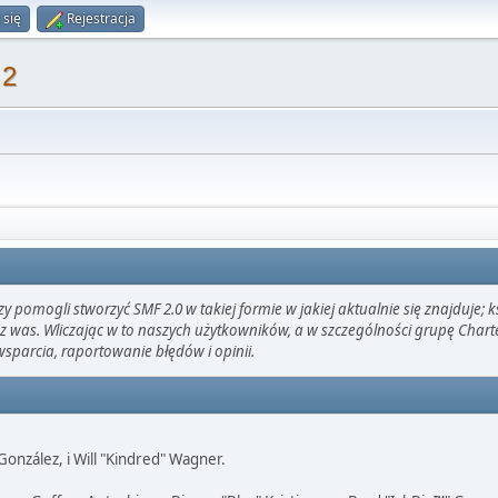
 się
Rejestracja
 2
pomogli stworzyć SMF 2.0 w takiej formie w jakiej aktualnie się znajduje; 
z was. Wliczając w to naszych użytkowników, a w szczególności grupę Char
arcia, raportowanie błędów i opinii.
" González, i Will "Kindred" Wagner.