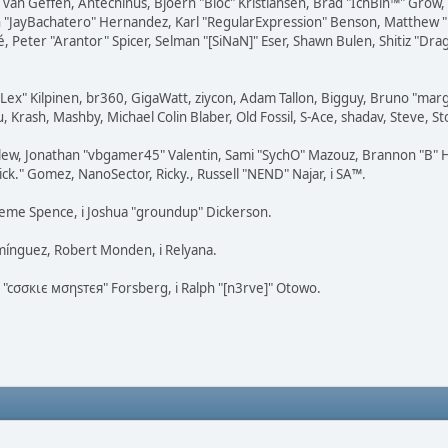
on van Geffen, Antechinus, Bjoern "Bloc" Kristiansen, Brad "IchBin™" Grow
 Juan "JayBachatero" Hernandez, Karl "RegularExpression" Benson, Matthe
é, Peter "Arantor" Spicer, Selman "[SiNaN]" Eser, Shawn Bulen, Shitiz "D
 "Lex" Kilpinen, br360, GigaWatt, ziycon, Adam Tallon, Bigguy, Bruno "ma
, Krash, Mashby, Michael Colin Blaber, Old Fossil, S-Ace, shadav, Steve, 
lew, Jonathan "vbgamer45" Valentin, Sami "SychO" Mazouz, Brannon "B" H
ick." Gomez, NanoSector, Ricky., Russell "NEND" Najar, i SA™.
Graeme Spence, i Joshua "groundup" Dickerson.
mínguez, Robert Monden, i Relyana.
s "cσσкιє мσηѕтєя" Forsberg, i Ralph "[n3rve]" Otowo.