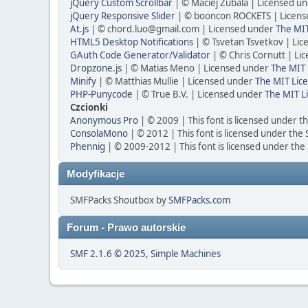
jQuery Custom Scrollbar
| © Maciej Zubala | Licensed u
jQuery Responsive Slider
| © booncon ROCKETS | Licen
At.js
| ©
chord.luo@gmail.com
| Licensed under
The MIT
HTML5 Desktop Notifications
| © Tsvetan Tsvetkov | Li
GAuth Code Generator/Validator
| © Chris Cornutt | L
Dropzone.js
| © Matias Meno | Licensed under
The MIT 
Minify
| © Matthias Mullie | Licensed under
The MIT Lice
PHP-Punycode
| © True B.V. | Licensed under
The MIT L
Czcionki
Anonymous Pro
| © 2009 | This font is licensed under t
ConsolaMono
| © 2012 | This font is licensed under the
Phennig
| © 2009-2012 | This font is licensed under the
Modyfikacje
SMFPacks Shoutbox by
SMFPacks.com
Forum - Prawo autorskie
SMF 2.1.6 © 2025
,
Simple Machines