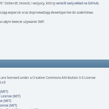
 尚" Deberdt; tinoest; i wszyscy, którzy
wnieśli swój wkład na GitHub
.
tarczają wsparcie oraz doprowadzają deweloperów do szaleństwa.
na całym świecie używanie SMF.
are licensed under a Creative Commons Attribution 3.0 License
Lv3
 (MIT)
 License (MIT)
se (MIT)
cense (MIT)