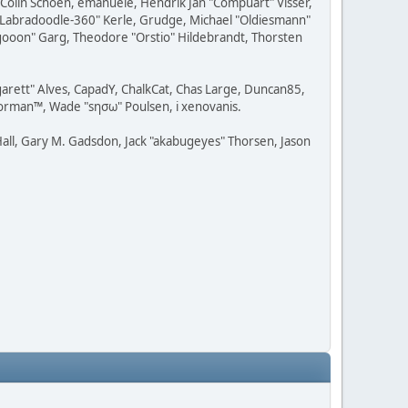
, Colin Schoen, emanuele, Hendrik Jan "Compuart" Visser,
w "Labradoodle-360" Kerle, Grudge, Michael "Oldiesmann"
ragooon" Garg, Theodore "Orstio" Hildebrandt, Thorsten
rgarett" Alves, CapadY, ChalkCat, Chas Large, Duncan85,
Storman™, Wade "sησω" Poulsen, i xenovanis.
all, Gary M. Gadsdon, Jack "akabugeyes" Thorsen, Jason