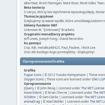
albertlast; Brett Flannigan; Mark Rose; René-Gilles "Nao
Beta testerzy
Ci ukryci, którzy bez wytchnienia wyszukują błędy, dos
Tłumacze językowi
Dziękujemy za wasze wysiłki, które umożliwiają ludziom 
Główny fundator SMF
Unknown W. "[Unknown]" Brackets.
Oryginalni menadżerzy projektu
Jeff Lewis, Joseph Fung, i David Recordon.
Ku pamięci
Crip, K@, metallica48423, Paul_Pauline, i Rock Lee.
Oraz dla każdego kogo pominęliśmy - Dziękujemy!
Oprogramowanie/Grafika
Grafika
Fugue Icons
| © 2012 Yusuke Kamiyamane | These icons 
Oxygen Icons
| These icons are licensed under
GNU LGP
Oprogramowanie
JQuery
| © John Resig | Licensed under
The MIT License
hoverIntent
| © Brian Cherne | Licensed under
The MIT
SCEditor
| © Sam Clarke | Licensed under
The MIT Licen
animaDrag
| © Abel Mohler | Licensed under
The MIT Li