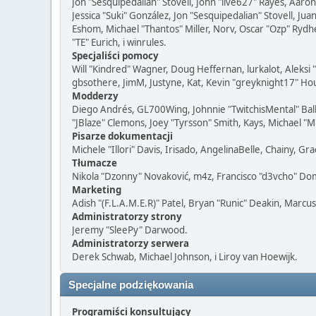
Jon "Sesquipedalian" Stovell, John "live627" Rayes, Aar
Jessica "Suki" González, Jon "Sesquipedalian" Stovell,
Eshom, Michael "Thantos" Miller, Norv, Oscar "Ozp" Rydh
"TE" Eurich, i winrules.
Specjaliści pomocy
Will "Kindred" Wagner, Doug Heffernan, lurkalot, Aleksi
gbsothere, JimM, Justyne, Kat, Kevin "greyknight17" Hou
Modderzy
Diego Andrés, GL700Wing, Johnnie "TwitchisMental" Bal
"JBlaze" Clemons, Joey "Tyrsson" Smith, Kays, Michael "M
Pisarze dokumentacji
Michele "Illori" Davis, Irisado, AngelinaBelle, Chainy, 
Tłumacze
Nikola "Dzonny" Novaković, m4z, Francisco "d3vcho" Do
Marketing
Adish "(F.L.A.M.E.R)" Patel, Bryan "Runic" Deakin, Marcu
Administratorzy strony
Jeremy "SleePy" Darwood.
Administratorzy serwera
Derek Schwab, Michael Johnson, i Liroy van Hoewijk.
Specjalne podziękowania
Programiści konsultujący