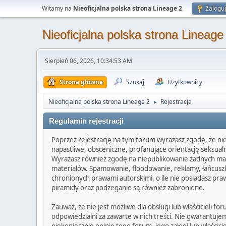
Witamy na
Nieoficjalna polska strona Lineage 2
.
Zaloguj
Nieoficjalna polska strona Lineage
Sierpień 06, 2026, 10:34:53 AM
Strona główna
Szukaj
Użytkownicy
Nieoficjalna polska strona Lineage 2
Rejestracja
►
Regulamin rejestracji
Poprzez rejestrację na tym forum wyrażasz zgodę, że nie 
napastliwe, obsceniczne, profanujące orientację seksua
Wyrażasz również zgodę na niepublikowanie żadnych mate
materiałów. Spamowanie, floodowanie, reklamy, łańcusz
chronionych prawami autorskimi, o ile nie posiadasz pra
piramidy oraz podżeganie są również zabronione.
Zauważ, że nie jest możliwe dla obsługi lub właścicieli
odpowiedzialni za zawarte w nich treści. Nie gwarantuje