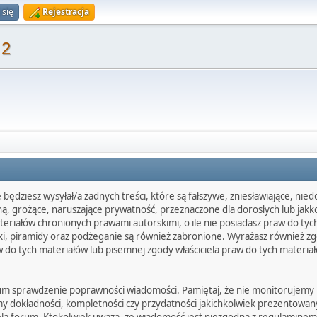
 się
Rejestracja
 2
będziesz wysyłał/a żadnych treści, które są fałszywe, zniesławiające, nie
lną, grożące, naruszające prywatność, przeznaczone dla dorosłych lub ja
riałów chronionych prawami autorskimi, o ile nie posiadasz praw do tych
ki, piramidy oraz podżeganie są również zabronione. Wyrażasz również z
w do tych materiałów lub pisemnej zgody właściciela praw do tych materia
 forum sprawdzenie poprawności wiadomości. Pamiętaj, że nie monitorujemy
my dokładności, kompletności czy przydatności jakichkolwiek prezentowan