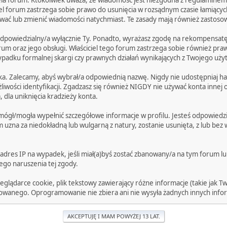
iciela forum. Ktokolwiek uważa, że wiadomość jest niezgodna z regulamin
l forum zastrzega sobie prawo do usunięcia w rozsądnym czasie łamiących r
wać lub zmienić wiadomości natychmiast. Te zasady mają również zastosow
dpowiedzialny/a wyłącznie Ty. Ponadto, wyrażasz zgodę na rekompensatę i
um oraz jego obsługi. Właściciel tego forum zastrzega sobie również praw
ypadku formalnej skargi czy prawnych działań wynikających z Twojego uż
a. Zalecamy, abyś wybrał/a odpowiednią nazwę. Nigdy nie udostępniaj hasła
wości identyfikacji. Zgadzasz się również NIGDY nie używać konta innej 
 dla uniknięcia kradzieży konta.
 mógł/mogła wypełnić szczegółowe informacje w profilu. Jesteś odpowiedz
rum uzna za niedokładną lub wulgarną z natury, zostanie usunięta, z lub b
 adres IP na wypadek, jeśli miał(a)byś zostać zbanowany/a na tym forum l
ego naruszenia tej zgody.
ądarce cookie, plik tekstowy zawierający różne informacje (takie jak Tw
anego. Oprogramowanie nie zbiera ani nie wysyła żadnych innych info