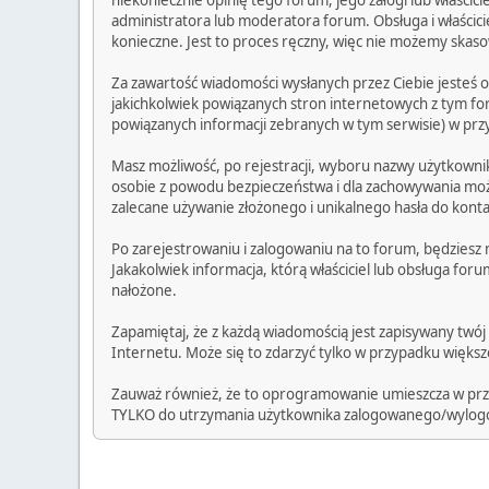
niekoniecznie opinię tego forum, jego załogi lub właśc
administratora lub moderatora forum. Obsługa i właścicie
konieczne. Jest to proces ręczny, więc nie możemy skaso
Za zawartość wiadomości wysłanych przez Ciebie jesteś o
jakichkolwiek powiązanych stron internetowych z tym for
powiązanych informacji zebranych w tym serwisie) w prz
Masz możliwość, po rejestracji, wyboru nazwy użytkownik
osobie z powodu bezpieczeństwa i dla zachowywania możli
zalecane używanie złożonego i unikalnego hasła do konta,
Po zarejestrowaniu i zalogowaniu na to forum, będziesz
Jakakolwiek informacja, którą właściciel lub obsługa fo
nałożone.
Zapamiętaj, że z każdą wiadomością jest zapisywany twój
Internetu. Może się to zdarzyć tylko w przypadku większ
Zauważ również, że to oprogramowanie umieszcza w przegl
TYLKO do utrzymania użytkownika zalogowanego/wylogow