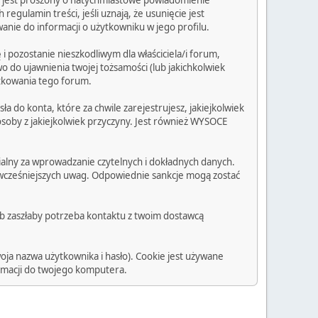
em jest proszony o natychmiastowe powiadomienie
egulamin treści, jeśli uznają, że usunięcie jest
anie do informacji o użytkowniku w jego profilu.
 pozostanie nieszkodliwym dla właściciela/i forum,
o do ujawnienia twojej tożsamości (lub jakichkolwiek
ytkowania tego forum.
 do konta, które za chwile zarejestrujesz, jakiejkolwiek
osoby z jakiejkolwiek przyczyny. Jest również WYSOCE
ialny za wprowadzanie czytelnych i dokładnych danych.
ez wcześniejszych uwag. Odpowiednie sankcje mogą zostać
ub zaszłaby potrzeba kontaktu z twoim dostawcą
oja nazwa użytkownika i hasło). Cookie jest używane
rmacji do twojego komputera.