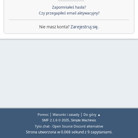
Zapomniałeś hasła?
Czy przegapiłeś email aktywacyjny?
Nie masz konta?
Zarejestruj się
.
|
|
Pomoc
Warunki i zasady
Do góry ▲
,
SMF 2.1.6 © 2025
Simple Machines
Tyto.chat - Open Source Discord alternative
Strona utworzona w 0.068 sekund z 9 zapytaniami.