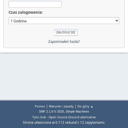
Czas zalogowania:
Zapomniałeś hasła?
|
|
Pomoc
Warunki i zasady
Do góry ▲
,
SMF 2.1.6 © 2025
Simple Machines
Tyto.chat - Open Source Discord alternative
Strona utworzona w 0.112 sekund z 12 zapytaniami.