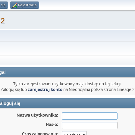
 się
Rejestracja
 2
ga!
Tylko zarejestrowani użytkownicy mają dostęp do tej sekcji.
Zaloguj się lub
zarejestruj konto
na Nieoficjalna polska strona Lineage 2
aloguj się
Nazwa użytkownika:
Hasło:
Czas zalogowania: