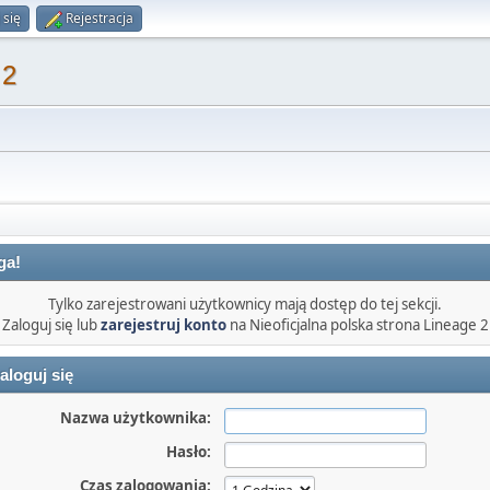
 się
Rejestracja
 2
ga!
Tylko zarejestrowani użytkownicy mają dostęp do tej sekcji.
Zaloguj się lub
zarejestruj konto
na Nieoficjalna polska strona Lineage 2
aloguj się
Nazwa użytkownika:
Hasło:
Czas zalogowania: