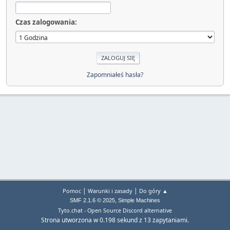
Czas zalogowania:
Zapomniałeś hasła?
|
|
Pomoc
Warunki i zasady
Do góry ▲
,
SMF 2.1.6 © 2025
Simple Machines
Tyto.chat - Open Source Discord alternative
Strona utworzona w 0.198 sekund z 13 zapytaniami.