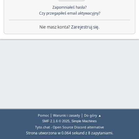
Zapomniałeś hasła?
Czy przegapiłeś email aktywacyjny?
Nie masz konta?
Zarejestruj się
.
|
|
Pomoc
Warunki i zasady
Do góry ▲
,
SMF 2.1.6 © 2025
Simple Machines
Tyto.chat - Open Source Discord alternative
Strona utworzona w 0.064 sekund z 8 zapytaniami.